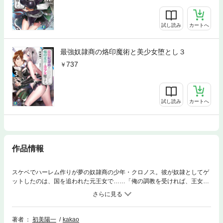
試し読み
カートへ
最強奴隷商の烙印魔術と美少女堕とし３
737
試し読み
カートへ
作品情報
スケベでハーレム作りが夢の奴隷商の少年・クロノス。彼が奴隷としてゲ
ットしたのは、国を追われた元王女で……「俺の調教を受ければ、王女様
も強くなれるぜ。この烙印魔術でな」美少女調教バトルファンタジー開
幕！
著者
初美陽一
kakao