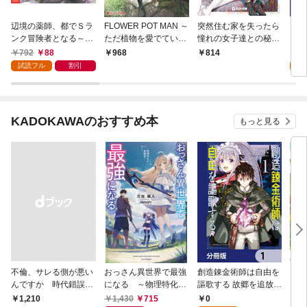
辺境の薬師、都でＳラ
FLOWER POT MAN ～
突然住む家を失ったら
両親
ンク冒険者となる～英
ただ植物を愛でていた
憧れの女子達との秘密
して
雄村の少年がチート薬
だけの俺が、なぜか魔
の同棲生活が始まった
一可
792
88
0
968
814
で無自覚無双～（１）
王と呼ばれています～
んだが？
緒に
試読フル
割引
た。
KADOKAWAのおすすめ本
もっと見る
不倫、サレる側が悪い
おっさん異世界で最強
創造錬金術師は自由を
【単
んですか 時代錯誤な
になる ～物理特化の
謳歌する 故郷を追放さ
に転
クズ夫は捨てさせてい
覚醒者～
れたら、魔王のお膝元
目指
1,430
715
0
0
￥1,210