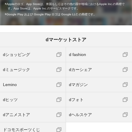
Appleのロゴ、App Storeは、米国もしくはその他の国や地域におけるApple Inc.の商標で
す。App Storeは、Apple Inc.のサービスマークです。
Google Play および Google Play ロゴは Google LLC の商標です。
dマーケットストア
dショッピング
d fashion
dミュージック
dカーシェア
Lemino
dマガジン
dヒッツ
dフォト
dアニメストア
dヘルスケア
ドコモスポーツくじ