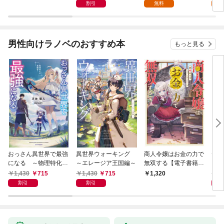
ただきます
で超絶効果のマジック
話】
割引
無料
アイテム作り放題にな
りました【分冊版】
1
男性向けラノベのおすすめ本
もっと見る
おっさん異世界で最強
異世界ウォーキング
商人令嬢はお金の力で
デス
になる ～物理特化の
～エレージア王国編～
無双する【電子書籍限
る異
覚醒者～
定書き下ろしSS付
1,430
715
1,430
715
1,
1,320
き】
割引
割引