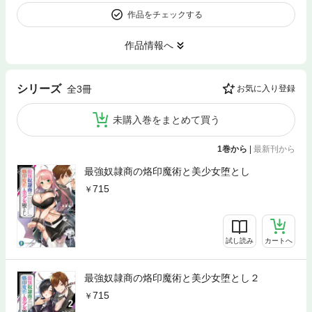
作品をチェックする
作品情報へ
シリーズ
全3冊
お気に入り登録
未購入巻をまとめて買う
1巻から
|
最新刊から
最強奴隷商の烙印魔術と美少女堕とし
715
試し読み
カートへ
最強奴隷商の烙印魔術と美少女堕とし２
715