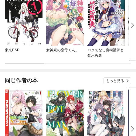
東京ESP
女神寮の寮母くん。
ロクでなし魔術講師と
そら
禁忌教典
同じ作者の本
もっと見る