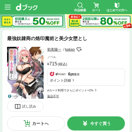
作品検索
カート
はじめての方へ
最強奴隷商の烙印魔術と美少女堕とし
初美陽一
kakao
ノベル
715
(税込)
6
pt
獲得
ポイント詳細
dカード利用でさらにポイント+2%
返品不可
試し読み
カートへ
今すぐ買う