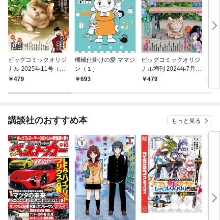
ビッグコミックオリジ
機械仕掛けの愛 ママジ
ビッグコミックオリジ
機械
ナル 2025年11号（20
ン（１）
ナル増刊 2024年7月増
6
25年5月20日発売)
刊号（2024年6月12日
479
693
479
試
発売）
講談社のおすすめ本
もっと見る