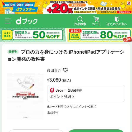
作品検索
カート
はじめての方へ
プロの力を身につける iPhone/iPadアプリケーシ
最新刊
ョン開発の教科書
藤田泰介
3,080
(税込)
28
pt
獲得
ポイント詳細
dカード利用でさらにポイント+2%
返品不可