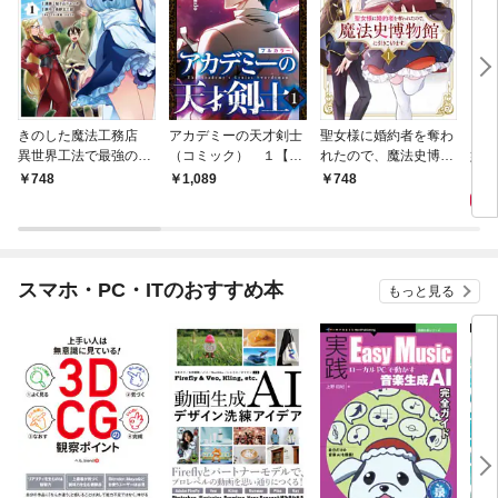
きのした魔法工務店
アカデミーの天才剣士
聖女様に婚約者を奪わ
「出
異世界工法で最強の家
（コミック） １【フ
れたので、魔法史博物
姫」
づくりを（コミック）
ルカラー】
館に引きこもります。
私
1,
748
1,089
748
１
（コミック） １
スマホ・PC・ITのおすすめ本
もっと見る