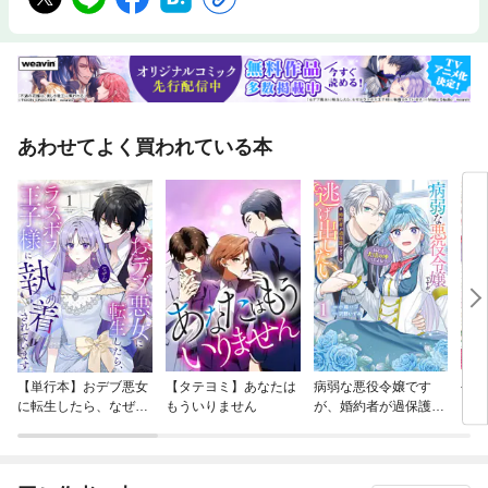
あわせてよく買われている本
【単行本】おデブ悪女
【タテヨミ】あなたは
病弱な悪役令嬢です
公爵
に転生したら、なぜか
もういりません
が、婚約者が過保護す
当た
ラスボス王子様に執着
ぎて逃げ出したい(私
されています
たち犬猿の仲でしたよ
ね！？)