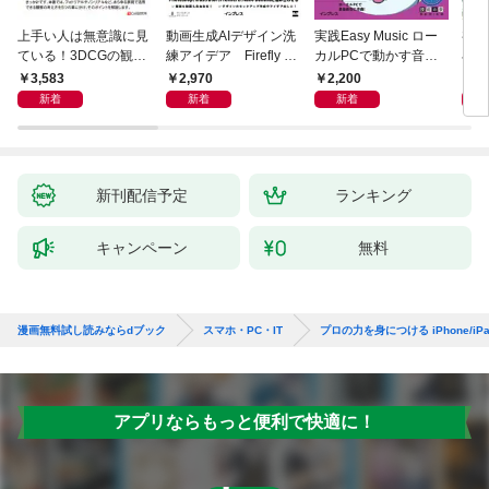
上手い人は無意識に見
動画生成AIデザイン洗
実践Easy Music ロー
初心
ている！3DCGの観察
練アイデア Firefly &
カルPCで動かす音楽
小説A
ポイント
Veo， Kling， etc.
生成AI完全ガイド
作る
3,583
2,970
2,200
1,
新着
新着
新着
新刊配信予定
ランキング
キャンペーン
無料
漫画無料試し読みならdブック
スマホ・PC・IT
プロの力を身につける iPhone/
アプリならもっと便利で快適に！