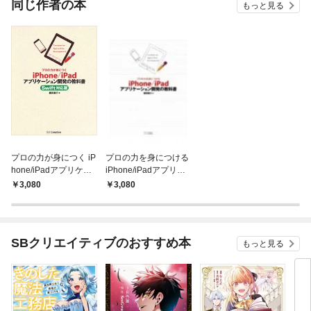
同じ作者の本
もっと見る
プロの力が身につく iP
プロの力を身につける
hone/iPadアプリケー
iPhone/iPadアプリケ
ション開発の教科書 S
ーション開発の教科書
3,080
3,080
wift対応版
SBクリエイティブのおすすめ本
もっと見る