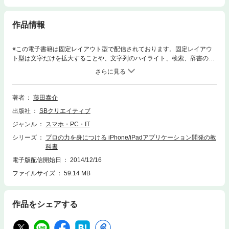
作品情報
※この電子書籍は固定レイアウト型で配信されております。固定レイアウ
ト型は文字だけを拡大することや、文字列のハイライト、検索、辞書の参
照、引用などの機能が使用できません。この本は、次のような方々に向け
て書かれています。・iPhone/iPadアプリケーション開発で仕事をしたい
人・入門からレベルアップしたいプログラマー・アプリケーション開発の
知識を体系的に身につけたい人・プログラミングの研修テキストを探して
著者
藤田泰介
いる人Objective―Cの基礎から画面開発、データ活用、アイテム課金プロ
出版社
SBクリエイティブ
グラム、ユニットテストまで、豊富な図とサンプルソースコードを交え、
プログラマーが知っておくべき知識を網羅しました。オブジェクト指向開
ジャンル
スマホ・PC・IT
発やUMLの知識がなくても、本書を一歩一歩読み進めていくことでそれら
シリーズ
プロの力を身につける iPhone/iPadアプリケーション開発の教
が理解できる構成になっています。iPhone/iPadアプリケーション開発の
科書
一つのハードルである、オブジェクト指向開発のセンスとテクニックが身
につきます。サンプルコードは、github.comからダウンロード可能。iOS
電子版配信開始日
2014/12/16
プログラミングを仕事にする、すべての人に捧げます。iOS 6/Xcode 4.4対
ファイルサイズ
59.14 MB
応。
作品をシェアする