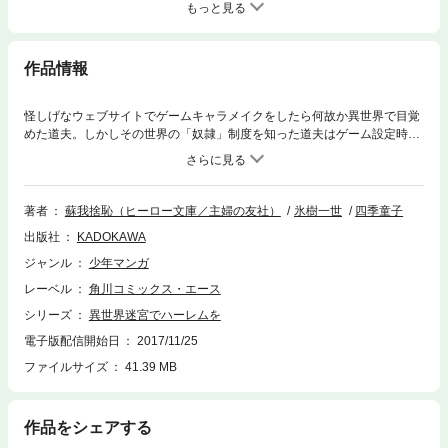
もっと見る
作品情報
怪しげなウェブサイトでゲームキャラメイクをしたら何故か異世界で目覚
めた道夫。しかしその世界の「奴隷」制度を知った道夫はゲーム設定時に
獲得したスキルを使い夢のハーレム生活を送るため冒険に出るのだった！
著者
蘇我捨恥（ヒーロー文庫／主婦の友社）
氷樹一世
四季童子
出版社
KADOKAWA
ジャンル
少年マンガ
レーベル
角川コミックス・エース
シリーズ
異世界迷宮でハーレムを
電子版配信開始日
2017/11/25
ファイルサイズ
41.39 MB
作品をシェアする