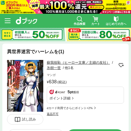
作品検索
カート
はじめての方へ
異世界迷宮でハーレムを(1)
蘇我捨恥（ヒーロー文庫／主婦の友社）
氷樹一世
他1名
マンガ
638
(税込)
5
pt
獲得
ポイント詳細
dカード利用でさらにポイント+2%
返品不可
試し読み