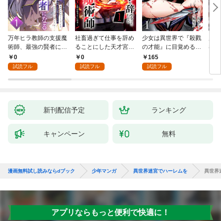
万年ヒラ教師の支援魔
社畜過ぎて仕事を辞め
少女は異世界で『殺戮
魔王
術師、最強の賢者にな
ることにした天才宮廷
の才能』に目覚める
者パ
る～不人気の支援魔術
魔術師～辺境の地でス
(話売り) #1
やっ
0
0
165
2
師は給料泥棒だと魔術
ローライフを夢見る
試読フル
試読フル
試読フル
大学をクビになった
が、不届き者を倒して
が、出世した元教え子
いたら『最果ての魔
たちのおかげで何も困
女』と呼ばれるように
らない件～ 第1話
なる～ 第1話
新刊配信予定
ランキング
キャンペーン
無料
漫画無料試し読みならdブック
少年マンガ
異世界迷宮でハーレムを
異世界
アプリならもっと便利で快適に！