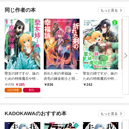
同じ作者の本
もっと見る
聖女の姉ですが、妹の
折れた剣の幸福論 ～
聖女の姉ですが、妹の
神の
ための特殊魔石や特殊
赤毛の錬金術士と弱気
ための特殊魔石や特殊
ホル
薬草の採取をやめた
な元剣聖～【電子特典
薬草の採取をやめた
《目
770
385
836
242
2,
ら、隣国の魔術師様の
付き】
ら、隣国の魔術師様の
解除
試読増量
割引
元で幸せになりまし
元で幸せになりまし
（ノ
た！（コミック） 1巻
た！（コミック）【分
【合
冊版】 1
KADOKAWAのおすすめ本
もっと見る