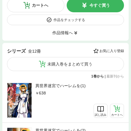
カートへ
今すぐ買う
作品をチェックする
作品情報へ
シリーズ
全12冊
お気に入り登録
未購入巻をまとめて買う
1巻から
|
最新刊から
異世界迷宮でハーレムを(1)
638
試し読み
カートへ
異世界迷宮でハーレムを(2)