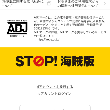
海賊版に関する取り組みに
お客さまのご利用端末から
ついて
の情報の外部送信について
ABJマークは、この電子書店・電子書籍配信サービス
が、著作権者からコンテンツ使用許諾を得た正規版配
信サービスであることを示す登録商標（登録番号 第
6091713号）です。
ABJマークの詳細、ABJマークを掲示しているサービス
の一覧はこちら
→
https://aebs.or.jp/
dアカウントを発行する
dアカウントログイン