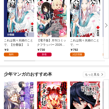
これは我々夫婦のこと
【電子版】月刊コミッ
これは我々夫婦のこと
チェ
で、【分冊版】 1
クフラッパー 2026年9
で、一
冊版
月号
0
730
792
0
無料
新着
試読増量
少年マンガのおすすめ本
もっと見る