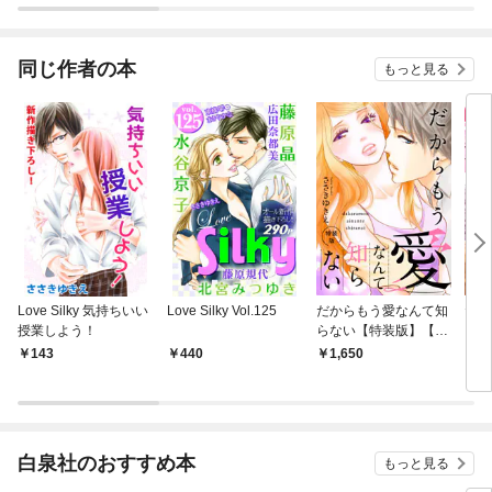
されています
りが
てく
OMI
同じ作者の本
もっと見る
Love Silky 気持ちいい
Love Silky Vol.125
だからもう愛なんて知
だか
授業しよう！
らない【特装版】【特
らな
典ペーパー付】（１）
（１
143
440
1,650
7
白泉社のおすすめ本
もっと見る