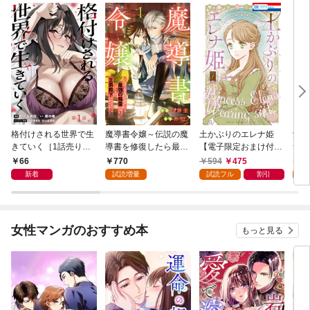
格付けされる世界で生
魔導書令嬢～伝説の魔
土かぶりのエレナ姫
愛さ
きていく［1話売り］
導書を修復したら最強
【電子限定おまけ付
つ 
第1話
の精霊が味方になりま
き】 1巻
66
770
594
475
6
した（クールな王弟殿
新着
試読増量
試読フル
割引
試
下がなぜかいつもそば
にいます）～【おまけ
描き下ろし付き】 1
巻
女性マンガのおすすめ本
もっと見る