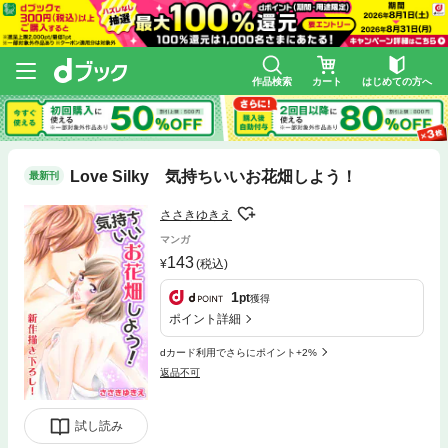
作品検索
カート
はじめての方へ
Love Silky 気持ちいいお花畑しよう！
最新刊
ささきゆきえ
マンガ
143
(税込)
1
pt
獲得
ポイント詳細
dカード利用でさらにポイント+2%
返品不可
試し読み