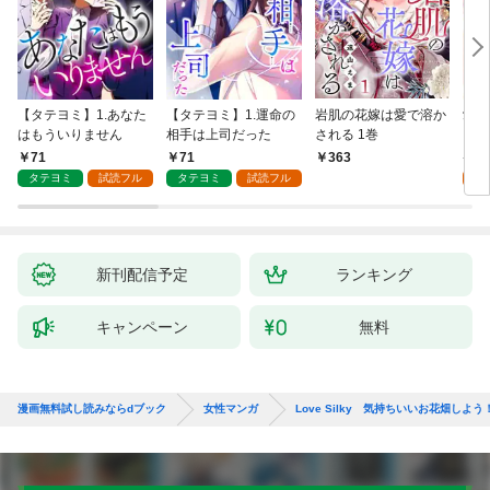
【タテヨミ】1.あなた
【タテヨミ】1.運命の
岩肌の花嫁は愛で溶か
愛し
はもういりません
相手は上司だった
される 1巻
い 
71
71
1
363
タテヨミ
試読フル
タテヨミ
試読フル
試
新刊配信予定
ランキング
キャンペーン
無料
漫画無料試し読みならdブック
女性マンガ
Love Silky 気持ちいいお花畑しよう