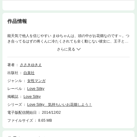
作品情報
能天気で他人を信じやすい まゆちゃんは、頭の中がお花畑なのです～。つ
き合ってるはずの将くんに冷たくされても全く動じない彼女に、王子と呼
ばれるオトコが近づいてきた！ 彼の本当の狙いは？想いは？関係は…？
かわいい読切ラブ・ストーリー、46P！(この作品はウェブ・マガジン：Lo
ve Silky Vol.23に収録されています。重複購入にご注意ください。)
著者
ささきゆきえ
出版社
白泉社
ジャンル
女性マンガ
レーベル
Love Silky
掲載誌
Love Silky
シリーズ
Love Silky 気持ちいいお花畑しよう！
電子版配信開始日
2014/12/02
ファイルサイズ
8.65 MB