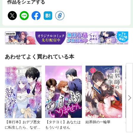
作品をシェアする
あわせてよく買われている本
【単行本】おデブ悪女
【タテヨミ】あなたは
結界師の一輪華
バッ
に転生したら、なぜか
もういりません
ロイ
ラスボス王子様に執着
今世