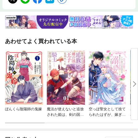
あわせてよく買われている本
ぼんくら陰陽師の鬼嫁
魔法が使えないと追放
空っぽ聖女として捨て
バッ
された姫は、剣の国の
られたはずが、嫁ぎ先
め、
王子に見初められ、騎
の皇帝陛下に溺愛され
んだ
士として祖国を取り返
ています
す【単話】