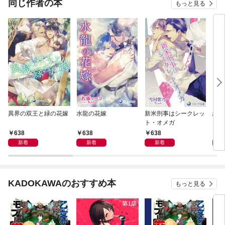
同じ作者の本
もっと見る
異界の双王と緑の花嫁
水龍の花嫁
新米刑事はシークレッ
絡む
ト・オメガ
638
638
638
6
新着
新着
新着
KADOKAWAのおすすめ本
もっと見る