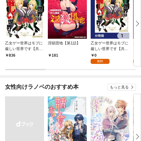
乙女ゲー世界はモブに
淫獄団地【第1話】
乙女ゲー世界はモブに
私、
厳しい世界です【共和
厳しい世界です【共和
をテ
国編】 ０１
国編】【分冊版】 1
パイ
0
0
836
181
を頑
無料
版】
女性向けラノベのおすすめ本
もっと見る