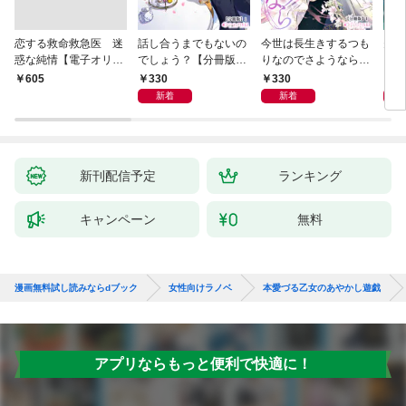
恋する救命救急医 迷
話し合うまでもないの
今世は長生きするつも
夫が
惑な純情【電子オリジ
でしょう？【分冊版】
りなのでさようなら
した
ナル】
1
【分冊版】1
ます
330
330
3
￥605
新着
新着
新刊配信予定
ランキング
キャンペーン
無料
漫画無料試し読みならdブック
女性向けラノベ
本愛づる乙女のあやかし遊戯
アプリならもっと便利で快適に！