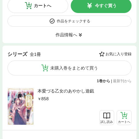
カートへ
今すぐ買う
作品をチェックする
作品情報へ
シリーズ
全1冊
お気に入り登録
未購入巻をまとめて買う
1巻から
|
最新刊から
本愛づる乙女のあやかし遊戯
858
試し読み
カートへ