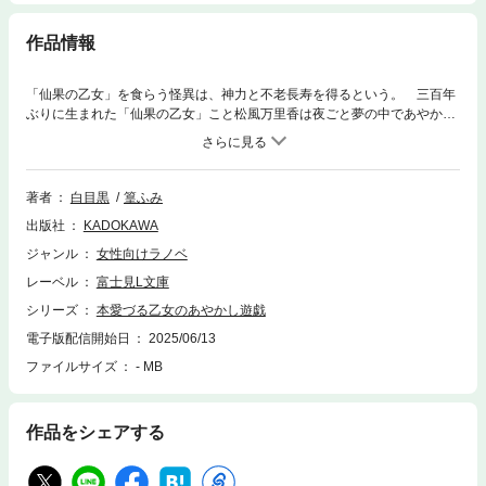
作品情報
「仙果の乙女」を食らう怪異は、神力と不老長寿を得るという。 三百年
ぶりに生まれた「仙果の乙女」こと松風万里香は夜ごと夢の中であやかし
に誘惑され、死と隣合わせの日々を過ごしていた。 そんな折、美しき御
曹司・墨染桜一との縁談を強制的に進められる。やけっぱちになった万里
香は見合いの席で「おそらく私は、もうすぐ死にます」と、仙果の乙女に
ついて話してしまう。 けれど桜一は「僕があなたを守ってみせましょ
著者
白目黒
篁ふみ
う」と言い、本当に万里香の夢に現れて――。 現と夢が交錯する絢爛豪
出版社
KADOKAWA
華なあやかし絵巻、開幕。
ジャンル
女性向けラノベ
レーベル
富士見L文庫
シリーズ
本愛づる乙女のあやかし遊戯
電子版配信開始日
2025/06/13
ファイルサイズ
- MB
作品をシェアする