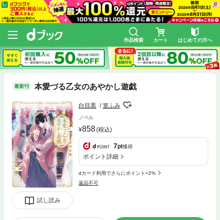
作品検索
カート
はじめての方へ
本愛づる乙女のあやかし遊戯
最新刊
白目黒
篁ふみ
ノベル
858
(税込)
7
pt
獲得
ポイント詳細
dカード利用でさらにポイント+2%
返品不可
試し読み