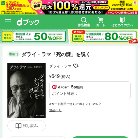
作品検索
カート
はじめての方へ
ダライ・ラマ「死の謎」を説く
最新刊
ダライ・ラマ
649
(税込)
5
pt
獲得
ポイント詳細
dカード利用でさらにポイント+2%
返品不可
試し読み