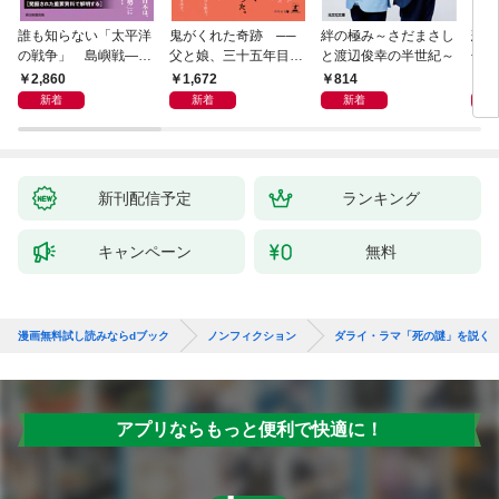
誰も知らない「太平洋
鬼がくれた奇跡 ──
絆の極み～さだまさし
悲劇
の戦争」 島嶼戦――
父と娘、三十五年目の
と渡辺俊幸の半世紀～
子 
マッカーサーとの激闘
赦し
読み
2,860
1,672
814
1,
の真実
新着
新着
新着
新刊配信予定
ランキング
キャンペーン
無料
漫画無料試し読みならdブック
ノンフィクション
ダライ・ラマ「死の謎」を説く
アプリならもっと便利で快適に！