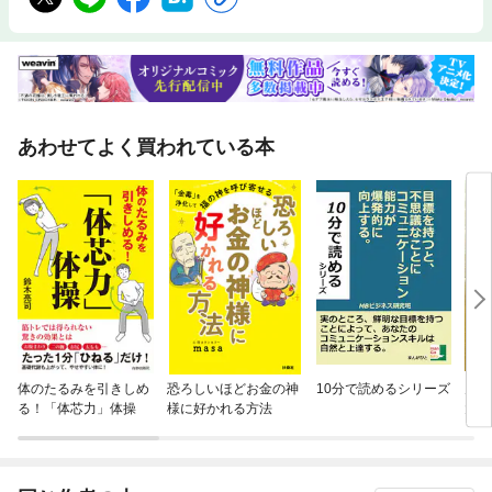
あわせてよく買われている本
体のたるみを引きしめ
恐ろしいほどお金の神
10分で読めるシリーズ
九十
る！「体芯力」体操
様に好かれる方法
大将
文庫