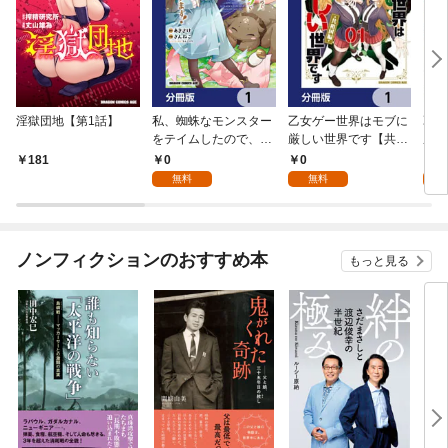
淫獄団地【第1話】
私、蜘蛛なモンスター
乙女ゲー世界はモブに
乙女
をテイムしたので、ス
厳しい世界です【共和
厳し
パイダーシルクで裁縫
国編】【分冊版】 1
国
0
0
8
181
を頑張ります！【分冊
無料
無料
試
版】 1
ノンフィクションのおすすめ本
もっと見る