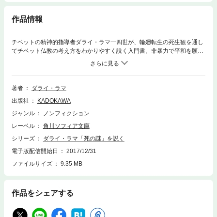
作品情報
チベットの精神的指導者ダライ・ラマ一四世が、輪廻転生の死生観を通し
てチベット仏教の考え方をわかりやすく説く入門書。非暴力で平和を願
う、おおらかなダライ・ラマ自身の人柄を髣髴とさせる好著。
著者
ダライ・ラマ
出版社
KADOKAWA
ジャンル
ノンフィクション
レーベル
角川ソフィア文庫
シリーズ
ダライ・ラマ「死の謎」を説く
電子版配信開始日
2017/12/31
ファイルサイズ
9.35 MB
作品をシェアする