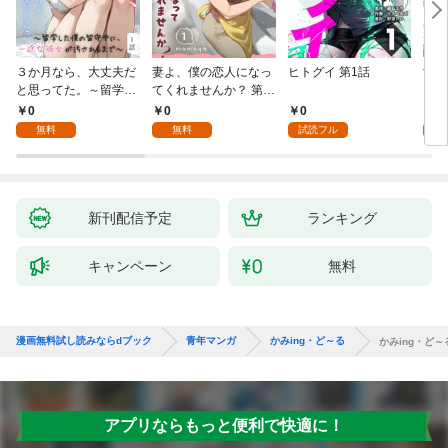
３か月なら、大丈夫だ
妻よ、僕の恋人になっ
ヒトグイ 第1話
世界
と思ってた。～留学し
てくれませんか？ 第1
レベ
た僕の留守中に、一途
話
0
0
0
0
な彼女が汚されるまで
無料
無料
試読フル
～ 1話
新刊配信予定
ランキング
キャンペーン
無料
漫画無料試し読みならdブック
青年マンガ
かみing・ど～る
かみing・ど～
アプリならもっと便利で快適に！