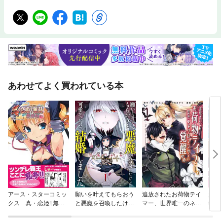
あわせてよく買われている本
アース・スターコミッ
願いを叶えてもらおう
追放されたお荷物テイ
姉に
クス 真・恋姫†無双
と悪魔を召喚したけ
マー、世界唯一のネク
特訓
～萌将伝～
ど、可愛かったので結
ロマンサーに覚醒す
んで
婚しました ～悪魔の
る ～The tale of the n
てい