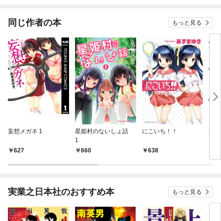
新妻～
ecromancer.～
姉に
米冒
同じ作者の本
もっと見る
とな
妄想メガネ 1
星姫村のないしょ話
にこいち！！
妄想
1
627
660
638
7
実業之日本社のおすすめ本
もっと見る