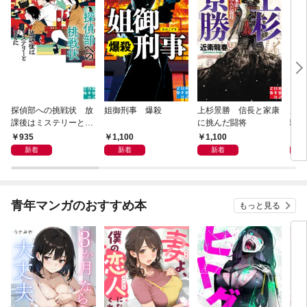
探偵部への挑戦状 放
姐御刑事 爆殺
上杉景勝 信長と家康
虎と
課後はミステリーとと
に挑んだ闘将
騒動
もに 新装版
935
1,100
1,100
1,
新着
新着
新着
青年マンガのおすすめ本
もっと見る