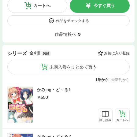
カートへ
今すぐ買う
作品をチェックする
作品情報へ
全4冊
シリーズ
お気に入り登録
完結
未購入巻をまとめて買う
1巻から
|
最新刊から
かみing・ど～る1
550
試し読み
カートへ
かみing・ど～る2