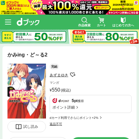
作品検索
カート
はじめての方へ
かみing・ど～る2
完結
あずまゆき
マンガ
550
(税込)
5
pt
獲得
ポイント詳細
dカード利用でさらにポイント+2%
返品不可
試し読み