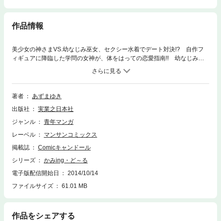
作品情報
美少女の神さまVS.幼なじみ巫女、セクシー水着でデート対決!? 自作フ
ィギュアに降臨した学問の女神が、体をはっての恋愛指南!! 幼なじみの
鏡奈月に想いを寄せる雨宮龍太郎。しかし、同級生の二ノ宮が奈月に告白
を!! 悶々とする龍太郎だが、恋愛成就の手助けをするハメになった神さ
ま・椿のアドバイスで奈月との放課後デートが実現。手作りヘアピンを渡
したり、電車でのチカン退治などで、奈月と急接近!! そんなとき、突
著者
あずまゆき
然、椿が龍太郎を誘ってデートに出かける。そして椿は、早く天界に戻り
出版社
実業之日本社
たい一心である行動に出て……。あずまゆきの大人気シリーズ、波乱を呼
ぶ第2弾!
ジャンル
青年マンガ
レーベル
マンサンコミックス
掲載誌
Comicキャンドール
シリーズ
かみing・ど～る
電子版配信開始日
2014/10/14
ファイルサイズ
61.01 MB
作品をシェアする