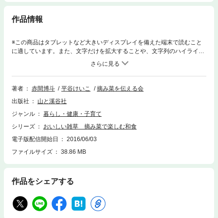
作品情報
※この商品はタブレットなど大きいディスプレイを備えた端末で読むこと
に適しています。また、文字だけを拡大することや、文字列のハイライ
ト、検索、辞書の参照、引用などの機能が使用できません。野山や水辺に
咲いている雑草を和食で楽しむ。ご存知でしたか？道ばたに咲くタンポポ
やハコベ、トリアシショマ、コシャク、スミレといった山野草や雑草が、
今宵のおかずの一品に変身することを。本書は著者のひとり、平谷けいこ
著者
赤間博斗
平谷けいこ
摘み菜を伝える会
が「摘み菜」と銘々した、野山や海辺に咲いている雑草を季節ごとに紹介
出版社
山と溪谷社
し、和食料理の専門家・赤間博斗による本格的なレシピを併せて提案する
「雑草の図鑑＆料理本」です。春のツクシにはじまり冬のボケまで、暮ら
ジャンル
暮らし・健康・子育て
しの中で身近に咲いている、食べて美味しい雑草・123種を掲載していま
シリーズ
おいしい雑草 摘み菜で楽しむ和食
す。道ばたに咲く身近な雑草の生態図鑑と解説、料理やレシピが掲載され
た本は日本初！ 摘んで楽しい、食べて美味しい摘み菜本に仕上げまし
電子版配信開始日
2016/06/03
た。
ファイルサイズ
38.86 MB
作品をシェアする