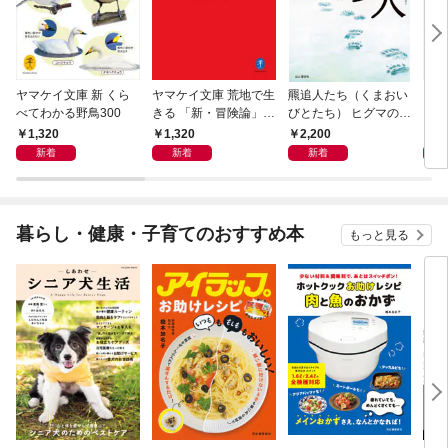
ヤマケイ文庫 新 くら
ヤマケイ文庫 荒地で生
羆追人たち（くまおい
くら
べてわかる野鳥300
きる 「新・冒険論」改
びとたち） ヒグマの虜
訂
になった10人
1,320
1,320
2,200
2,
新着
新着
新着
暮らし・健康・子育てのおすすめ本
もっと見る