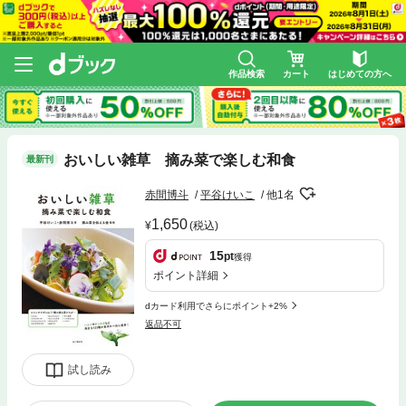
作品検索
カート
はじめての方へ
おいしい雑草 摘み菜で楽しむ和食
最新刊
赤間博斗
平谷けいこ
他1名
1,650
(税込)
15
pt
獲得
ポイント詳細
dカード利用でさらにポイント+2%
返品不可
試し読み