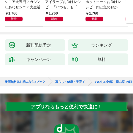
シニア犬専門マガジン
アイラップお助けレシ
ホットクックお助けレ
首
しあわせシニア犬生活
ピ 「いつも」も「も
シピ 肉と魚のおか
ヨガ
しも」もおいしい！
ず 少ない材料＆調味
ラと
1,760
1,760
1,760
1,
料で、あとはスイッチ
リー
新着
新着
新着
ポン！
昇と
新刊配信予定
ランキング
キャンペーン
無料
漫画無料試し読みならdブック
暮らし・健康・子育て
おいしい雑草 摘み菜で楽
アプリならもっと便利で快適に！