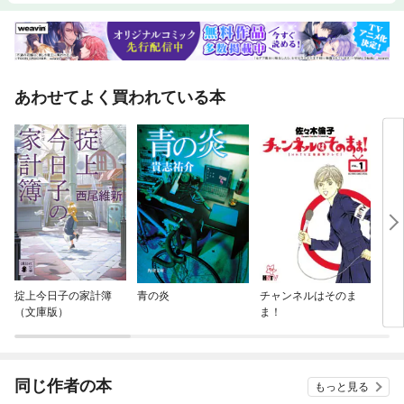
あわせてよく買われている本
掟上今日子の家計簿
青の炎
チャンネルはそのま
ミス
（文庫版）
ま！
同じ作者の本
もっと見る