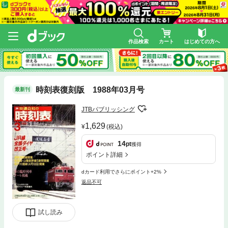
作品検索
カート
はじめての方へ
時刻表復刻版 1988年03月号
最新刊
JTBパブリッシング
1,629
(税込)
14
pt
獲得
ポイント詳細
dカード利用でさらにポイント+2%
返品不可
試し読み