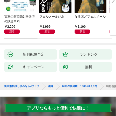
電車の顔図鑑2 国鉄型
フェルメールぴあ
なるほどフェルメール
大人
の鉄道車両
ハン
2,200
1,999
1,100
1,
新着
新着
新着
新刊配信予定
ランキング
キャンペーン
無料
漫画無料試し読みならdブック
趣味
時刻表復刻版 1988年03月号
時刻表復
アプリならもっと便利で快適に！