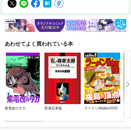
あわせてよく買われている本
紫電改のタカ
変身忍者嵐
ラーメンWalker2025
旅と
寝台
瀬戸