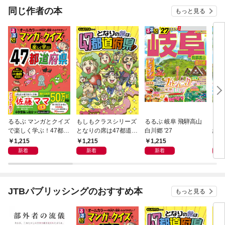
同じ作者の本
もっと見る
るるぶ マンガとクイズ
もしもクラスシリーズ
るるぶ 岐阜 飛騨高山
るる
で楽しく学ぶ！47都道
となりの席は47都道府
白川郷 '27
縄（
府県
県!?
1,215
1,215
1,215
1,
新着
新着
新着
JTBパブリッシングのおすすめ本
もっと見る