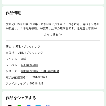
作品情報
交通公社の時刻表1988年（昭和63）3月号全ページを収録。青函トンネル
が開通し、「津軽海峡線」が開業した時の時刻表です。北海道と本州が鉄
道で結ばれました。また、これに伴い終航となった「青函連絡船」の最終
運行日ダイヤも掲載されています。２つのダイヤが同時に掲載されている
大変貴重な号となりました。また、翌月4月10日に開業する瀬戸大橋線の
ダイヤも掲載されています。この青函トンネル・瀬戸大橋の開通により、
著者
JTBパブリッシング
全国のJR路線がすべて鉄道で結ばれ、「レールが結ぶ、一本列島」のキャ
出版社
JTBパブリッシング
ッチコピーが用いられました。綴込付録、「全国タクシー料金案内」も収
録。※当時の雰囲気も楽しめるよう、広告ページも収録しています。その
ジャンル
趣味
ため、オリジナルと電子版目次のページ表記にズレが生じています。ご了
レーベル
時刻表復刻版
承ください。※本書は、当時発行された書籍をそのまま電子化したもので
す。底本の劣化等により、シミや日焼け、誌面の歪みや裏写り等、一部読
シリーズ
時刻表復刻版 1988年03月号
みづらい箇所がございますが、予めご了承ください。※当電子書籍はファ
電子版配信開始日
2016/03/29
イル容量が大きいため、ダウンロードやダウンロード後の動作に少々時間
ファイルサイズ
407.84 MB
を要することがございます。あらかじめご了承ください。
作品をシェアする