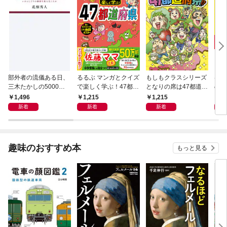
部外者の流儀ある日、
るるぶ マンガとクイズ
もしもクラスシリーズ
はじ
三木たかしの5000曲
で楽しく学ぶ！47都道
となりの席は47都道府
の5
を託されたぼくは、い
府県
県!?
1,496
1,215
1,215
1,
かにしてその価値を最
新着
新着
新着
大化したか
趣味のおすすめ本
もっと見る