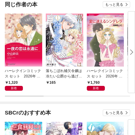
OMI
同じ作者の本
もっと見る
ハーレクインコミック
落ちこぼれ補欠令嬢は
ハーレクインコミック
落ち
ス セット 2026年 vo
冷たい公爵から逃げだ
ス セット 2026年 vo
冷た
l.1018
したい １
l.1069
した
1,320
1,760
165
7
新着
新着
SBCrのおすすめ本
もっと見る