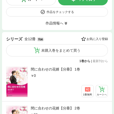
作品をチェックする
作品情報へ
全12冊
シリーズ
お気に入り登録
完結
未購入巻をまとめて買う
1巻から
|
最新刊から
間に合わせの花婿【分冊】 1巻
0
1冊無料
カートへ
間に合わせの花婿【分冊】 2巻