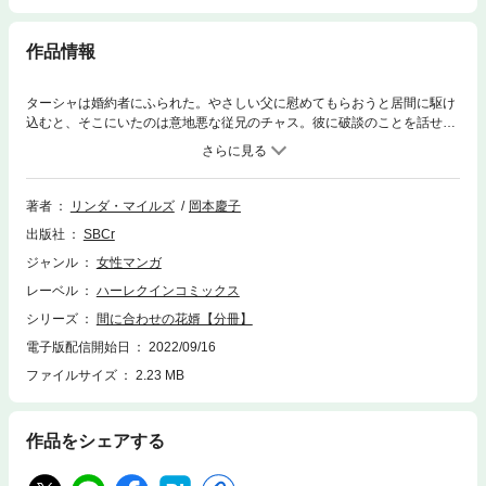
作品情報
ターシャは婚約者にふられた。やさしい父に慰めてもらおうと居間に駆け
込むと、そこにいたのは意地悪な従兄のチャス。彼に破談のことを話せ
ば、さらに傷つくのは明白だった。この堕天使の唇からこぼれるのは、嘲
笑と皮肉だけなのだから。しかしターシャは観念して、目前の式を取りや
める面倒を嘆いた。するとチャスは、温かい笑みで花婿の代役を申し出
る。やさしいキスに流され、ターシャは彼と結ばれることを望み、真相が
著者
リンダ・マイルズ
岡本慶子
わからないまま秘密の関係が始まった!!
出版社
SBCr
ジャンル
女性マンガ
レーベル
ハーレクインコミックス
シリーズ
間に合わせの花婿【分冊】
電子版配信開始日
2022/09/16
ファイルサイズ
2.23 MB
作品をシェアする