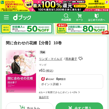
作品検索
カート
はじめての方へ
間に合わせの花婿【分冊】 10巻
完結
リンダ・マイルズ
岡本慶子
マンガ
61
(税込)
0
pt
獲得
ポイント詳細
dカード利用でさらにポイント+2%
返品不可
カートへ
今すぐ買う