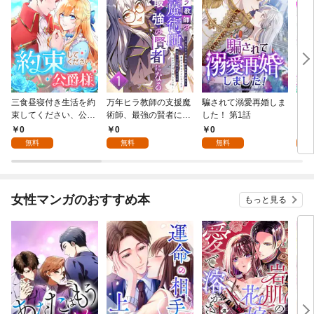
三食昼寝付き生活を約
万年ヒラ教師の支援魔
騙されて溺愛再婚しま
ヒト
束してください、公爵
術師、最強の賢者にな
した！ 第1話
様 1話
る～不人気の支援魔術
0
0
0
0
師は給料泥棒だと魔術
無料
無料
無料
大学をクビになった
が、出世した元教え子
たちのおかげで何も困
らない件～ 第1話
女性マンガのおすすめ本
もっと見る