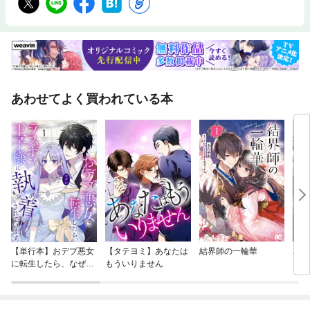
あわせてよく買われている本
【単行本】おデブ悪女
【タテヨミ】あなたは
結界師の一輪華
バッ
に転生したら、なぜか
もういりません
ロイ
ラスボス王子様に執着
今世
されています
りが
てく