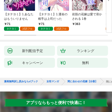
【タテヨミ】1.あなた
【タテヨミ】1.運命の
岩肌の花嫁は愛で溶か
愛し
はもういりません
相手は上司だった
される 1巻
い 
71
71
1
363
タテヨミ
試読フル
タテヨミ
試読フル
試
新刊配信予定
ランキング
キャンペーン
無料
漫画無料試し読みならdブック
女性マンガ
間に合わせの花婿【分冊】
間に
アプリならもっと便利で快適に！