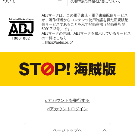
ついて
の情報の外部送信について
ABJマークは、この電子書店・電子書籍配信サービス
が、著作権者からコンテンツ使用許諾を得た正規版配
信サービスであることを示す登録商標（登録番号 第
6091713号）です。
ABJマークの詳細、ABJマークを掲示しているサービス
の一覧はこちら
→
https://aebs.or.jp/
dアカウントを発行する
dアカウントログイン
ページトップへ