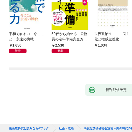
平和で在る力 今ここ
50代から始める 公務
世界政治１ ――民主
と 永遠の挑戦
員の定年準備完全ガイ
化と権威主義化
ド
1,650
2,530
1,034
新着
新着
新刊配信予定
漫画無料試し読みならdブック
社会・政治
高度付加価値社会宣言～風の時代の