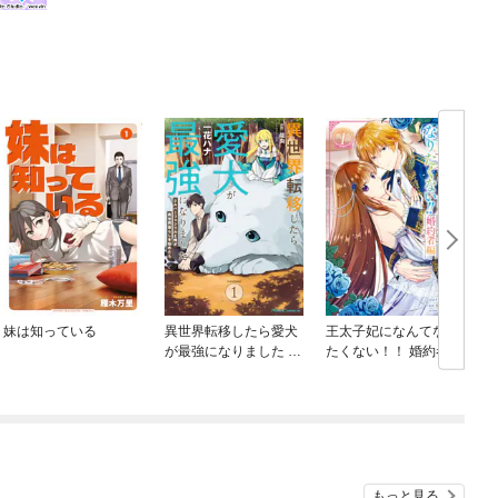
妹は知っている
異世界転移したら愛犬
王太子妃になんてなり
が最強になりました ～
たくない！！ 婚約者編
シルバーフェンリルと
俺が異世界暮らしを始
めたら～ THE COMIC
もっと見る