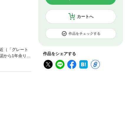
カートへ
作品をチェックする
接近（「グレート
作品をシェアする
認から1年余りを
取り組んできた
性の限りを尽く
中小企業政策を
拡大にみられるよ
、都市か地方か
踏まえ、都市・
位制への転換
戦略）３ 地域
ーデニング）５
のカバーには、大
るように、本書
物である。