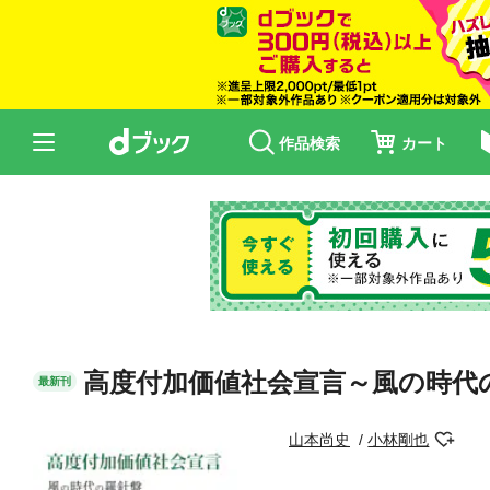
作品検索
カート
高度付加価値社会宣言～風の時代
最新刊
山本尚史
小林剛也