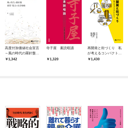
高度付加価値社会宣言
寺子屋 素読暗誦
再開発と街づくり 私
～風の時代の羅針盤
が考えるコンパクトシ
都市・地方の生存戦略
ティ
1,342
1,320
1,430
～