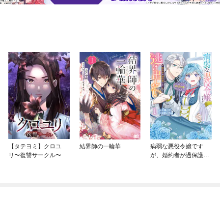
【タテヨミ】クロユ
結界師の一輪華
病弱な悪役令嬢です
リ〜復讐サークル〜
が、婚約者が過保護す
ぎて逃げ出したい(私た
ち犬猿の仲でしたよ
ね！？)