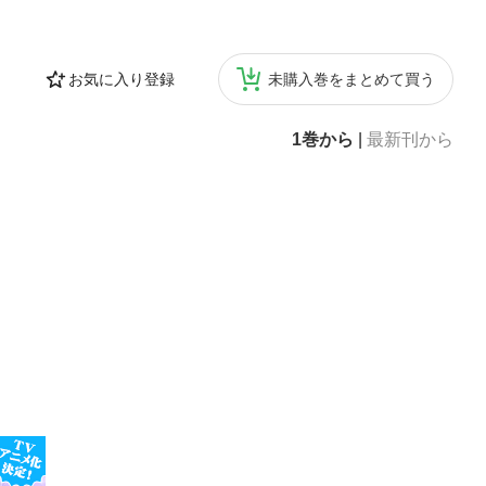
お気に入り登録
未購入巻をまとめて買う
1巻から
|
最新刊から