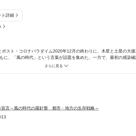
ント詳細
%
とポスト・コロナパラダイム2020年12月の終わりに、木星と土星の大
もに、「風の時代」という言葉が話題を集めた。一方で、最初の感染確
い続ける新型コロナウィルス。本書は、地域経済の活性化に向けて長年
コロナ対応の現場で奔走する現役財務官僚という異色コンビが、その知
パラダイム、すなわち「風の時代」の羅針盤である。現場目線で日本の
院議員の巻頭言を収録。■「過密」と「過疎」の統合的理解コロナ感染
一方で、地方で急激に進行する「過疎」の問題も深刻である。本書では
、「地域厚生」という普遍的概念を提案。イノベーション創出の観点を
書で取り上げた新概念と日本の新しい社会像１ 土地本位制から情報本
会宣言～風の時代の羅針盤 都市・地方の生存戦略～
代」へ）２ 都市を含めた地域のあり方（地域厚生／都市と地域の発展
システム）４ 企業と地域経済（スマートニッチ企業／エコノミックガ
/13
加価値社会」■「土の時代」の砂ぼこりと「風の時代」のはじまり本書
れ、砂ぼこりとなって舞い上がる様子が描かれている。ここに象徴され
ってきた熱意溢れる人々との化学反応により生まれた「風の時代」の産