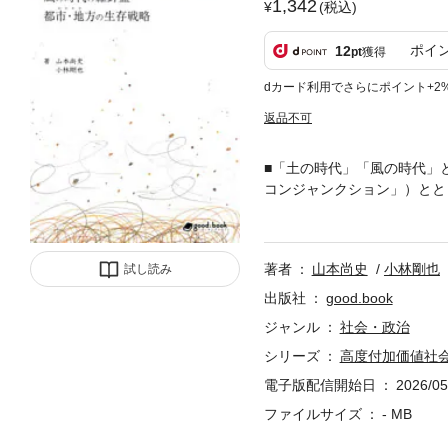
1,342
(税込)
ポイ
12
pt
獲得
dカード利用でさらにポイント+2
返品不可
■「土の時代」「風の時代」
コンジャンクション」）とと
経た現在もなお、猛威をふる
大学教授と、自治体に出向し
して執筆したポスト・コロナ
著者
山本尚史
小林剛也
試し読み
推し進めてきた福田達夫衆議
うな大都市の「過密」問題の
出版社
good.book
という二項対立を乗り越えた
ジャンル
社会・政治
地方の生存戦略を描く。■本
シリーズ
高度付加価値社
（「土の時代」から「風の時
経済の変化（地域経済エコ
電子版配信開始日
2026/05
私たちが目指すべき「高度付
ファイルサイズ
- MB
地が風によって少しずつ削ら
は、共著者が全国各地で出会