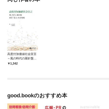
高度付加価値社会宣言
～風の時代の羅針盤
都市・地方の生存戦略
1,342
～
good.bookのおすすめ本