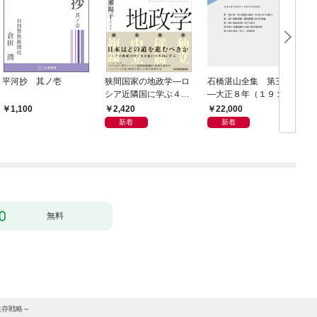
平河抄 其ノ壱
狭間国家の地政学―ロ
石橋湛山全集 第三巻
シア近隣国に学ぶ４つ
―大正８年（１９１
の生き残り戦略
９）－大正９年（１９
2,420
22,000
1,100
２０）
新着
新着
無料
生存戦略～