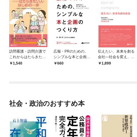
訪問看護・訪問介護で
広報・PRのための、
伝えたい、未来を創る
これからはたらきたい
シンプルな本と企画の
会社―社会を変え、人
人のはじめの一歩
つくり方 ―書籍出版
を幸せにする会社 未来
1,540
660
1,899
で、深く強く伝えるコ
創造企業―
ミュニケーション―
社会・政治のおすすめ本