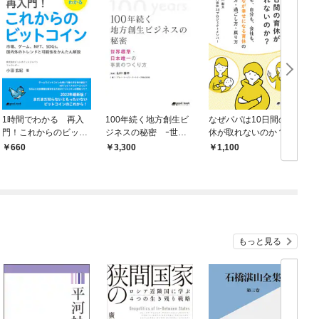
1時間でわかる 再入
100年続く地方創生ビ
なぜパパは10日間の育
門！これからのビット
ジネスの秘密 ｰ世界
休が取れないのか？家
コイン～市場、ゲー
標準・日本唯一の事業
族も、自分も、会社
660
3,300
1,100
ム、NFT、SDGs。国
のつくり方ｰ
も、みんなが幸せにな
内外のトレンドと可能
る育休の取り方・過ご
性をかんたん解説～
し方・戻り方
もっと見る