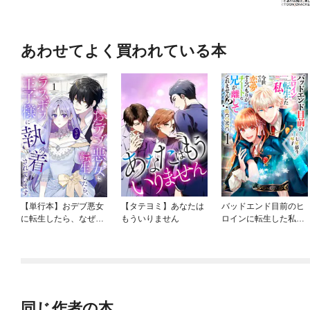
あわせてよく買われている本
【単行本】おデブ悪女
【タテヨミ】あなたは
バッドエンド目前のヒ
に転生したら、なぜか
もういりません
ロインに転生した私、
ラスボス王子様に執着
今世では恋愛するつも
されています
りがチートな兄が離し
てくれません！？@C
OMIC
同じ作者の本