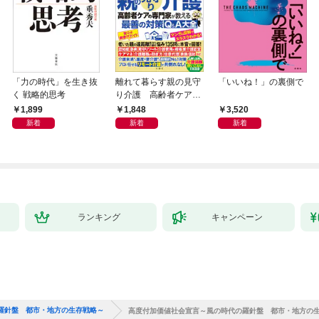
「力の時代」を生き抜
離れて暮らす親の見守
「いいね！」の裏側で
く 戦略的思考
り介護 高齢者ケアの
専門家が教える最善の
1,899
1,848
3,520
対策Q＆A大全
新着
新着
新着
ランキング
キャンペーン
羅針盤 都市・地方の生存戦略～
高度付加価値社会宣言～風の時代の羅針盤 都市・地方の