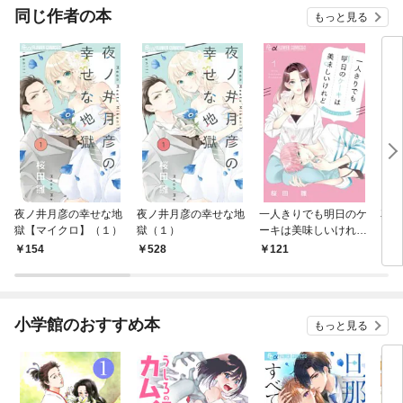
同じ作者の本
もっと見る
夜ノ井月彦の幸せな地
夜ノ井月彦の幸せな地
一人きりでも明日のケ
花と
獄【マイクロ】（１）
獄（１）
ーキは美味しいけれど
ロ】
【マイクロ】（１）
154
528
121
9
小学館のおすすめ本
もっと見る