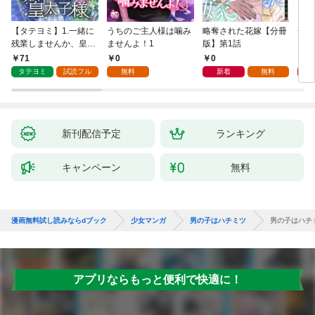
【タテヨミ】1.一緒に
うちのご主人様は噛み
略奪された花嫁【分冊
余命
残業しませんか、皇太
ませんよ！1
版】第1話
した
子様
話
71
0
0
0
タテヨミ
試読フル
無料
新着
無料
新刊配信予定
ランキング
キャンペーン
無料
漫画無料試し読みならdブック
少女マンガ
男の子はハチミツ
男の子はハチ
アプリならもっと便利で快適に！