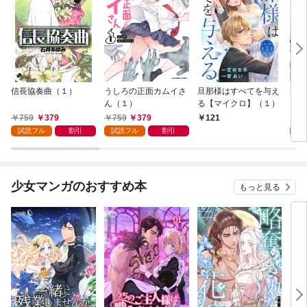
信長協奏曲（１）
うしろの正面カムイさ
旦那様はすべてを与え
はじ
ん（１）
る【マイクロ】（１）
（１
759
379
759
379
7
121
試読フル
割引
試読フル
割引
試
少女マンガのおすすめ本
もっと見る