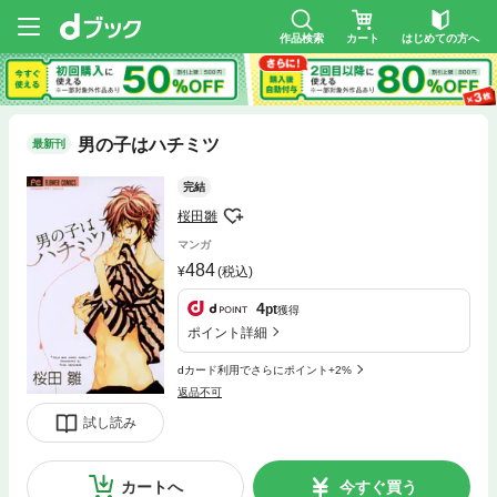
作品検索
カート
はじめての方へ
男の子はハチミツ
最新刊
完結
桜田雛
マンガ
484
(税込)
4
pt
獲得
ポイント詳細
dカード利用でさらにポイント+2%
返品不可
試し読み
カートへ
今すぐ買う