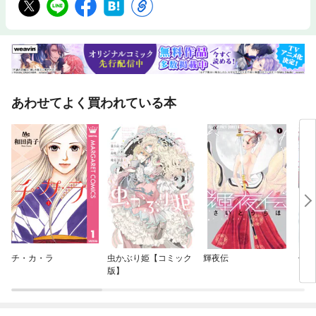
あわせてよく買われている本
チ・カ・ラ
虫かぶり姫【コミック
輝夜伝
傷モ
版】