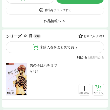
作品をチェックする
作品情報へ
全1冊
シリーズ
お気に入り登録
完結
未購入巻をまとめて買う
1巻から
|
最新刊から
男の子はハチミツ
484
試し読み
カートへ