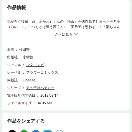
作品情報
気が合う後輩・茜（あかね）くんの「秘密」を偶然見てしまった実乃子
（みのこ）。いつもとは違う茜くんに、実乃子は思わず…！？雛ちゃんが
描くちょっぴりオトナな恋物語！
著者
桜田雛
出版社
小学館
ジャンル
少女マンガ
レーベル
フラワーコミックス
掲載誌
Cheese!
シリーズ
男の子はハチミツ
電子版配信開始日
2012/09/14
ファイルサイズ
34.05 MB
作品をシェアする