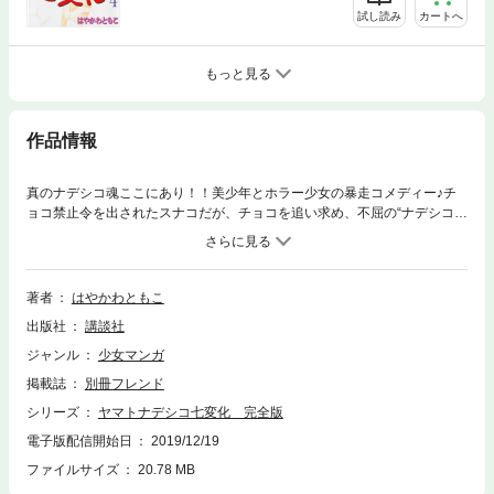
試し読み
カートへ
もっと見る
作品情報
真のナデシコ魂ここにあり！！美少年とホラー少女の暴走コメディー♪チ
ョコ禁止令を出されたスナコだが、チョコを追い求め、不屈の“ナデシコ
魂”で戦う！！一方、恭平（きょうへい）が生徒会長就任で学園に嵐が吹き
荒れてそして、真夏の節電生活で美少年4人がついに……脱いだ！！！悩
殺セクシーバディにクラクラ！特ダネ満載の暴走コメディー、全力疾走中
――！！
著者
はやかわともこ
出版社
講談社
ジャンル
少女マンガ
掲載誌
別冊フレンド
シリーズ
ヤマトナデシコ七変化 完全版
電子版配信開始日
2019/12/19
ファイルサイズ
20.78 MB