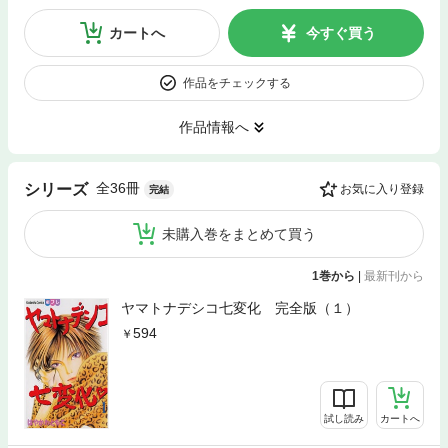
カートへ
今すぐ買う
作品をチェックする
作品情報へ
全36冊
シリーズ
お気に入り登録
完結
未購入巻をまとめて買う
1巻から
|
最新刊から
ヤマトナデシコ七変化 完全版（１）
594
試し読み
カートへ