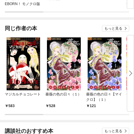
EBORN！ モノクロ版
気相
した
され
さら
ても
同じ作者の本
もっと見る
マジカルチョコレート
薔薇の色の日々（１）
薔薇の色の日々【マイ
全力
クロ】（１）
583
528
121
7
講談社のおすすめ本
もっと見る