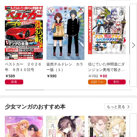
ベストカー ２０２６
徒然チルドレン カラ
信じていた仲間達にダ
魔女
年 ９月１０日号
ー版（１）
ンジョン奥地で殺され
かけたがギフト『無限
589
792
88
7
990
ガチャ』でレベル９９
新着
試読フル
割引
試
９９の仲間達を手に入
れて元パーティーメン
バーと世界に復讐＆
『ざまぁ！』します！
少女マンガのおすすめ本
もっと見る
（１）