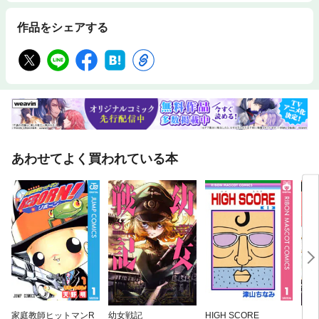
作品をシェアする
あわせてよく買われている本
家庭教師ヒットマンR
幼女戦記
HIGH SCORE
【単