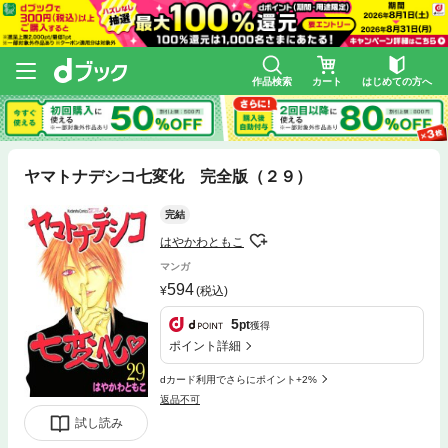
作品検索
カート
はじめての方へ
ヤマトナデシコ七変化 完全版（２９）
完結
はやかわともこ
マンガ
594
(税込)
5
pt
獲得
ポイント詳細
dカード利用でさらにポイント+2%
返品不可
試し読み