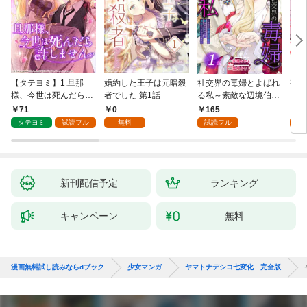
【タテヨミ】1.旦那
婚約した王子は元暗殺
社交界の毒婦とよばれ
視線
様、今世は死んだら許
者でした 第1話
る私～素敵な辺境伯令
る 1
しません
息に腕を折られたの
71
0
165
1
で、責任とってもらい
タテヨミ
試読フル
無料
試読フル
試
ます～［ばら売り］
第1話
新刊配信予定
ランキング
キャンペーン
無料
漫画無料試し読みならdブック
少女マンガ
ヤマトナデシコ七変化 完全版