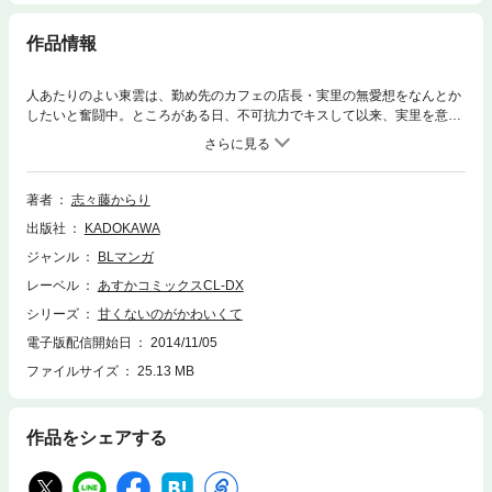
作品情報
人あたりのよい東雲は、勤め先のカフェの店長・実里の無愛想をなんとか
したいと奮闘中。ところがある日、不可抗力でキスして以来、実里を意識
してしまう。一方の実里はどんどん頑なになるばかり…。
著者
志々藤からり
出版社
KADOKAWA
ジャンル
BLマンガ
レーベル
あすかコミックスCL-DX
シリーズ
甘くないのがかわいくて
電子版配信開始日
2014/11/05
ファイルサイズ
25.13 MB
作品をシェアする