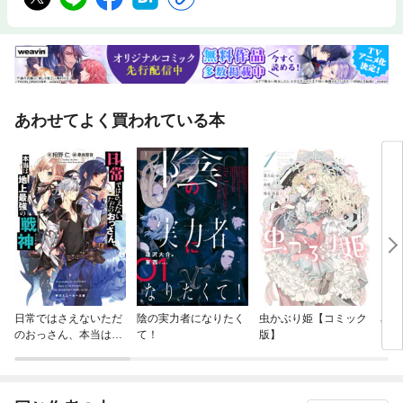
あわせてよく買われている本
日常ではさえないただ
陰の実力者になりたく
虫かぶり姫【コミック
星降
のおっさん、本当は地
て！
版】
上最強の戦神