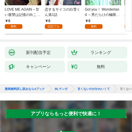
LOVE ME AGAIN～甘
恋するサイコの白雪く
Got you！ Wonderlan
ビバ
い復讐は記憶の向こう
ん第1話
d ～男だらけの極限ラ
鳥は
側～(1)
ブ～(1)
【全
0
0
0
0
無料
試読フル
無料
新刊配信予定
ランキング
キャンペーン
無料
漫画無料試し読みならdブック
BLマンガ
甘くないのがかわいくて
甘くない
アプリならもっと便利で快適に！