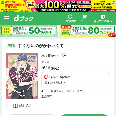
作品検索
カート
はじめての方へ
甘くないのがかわいくて
最新刊
志々藤からり
マンガ
616
(税込)
5
pt
獲得
ポイント詳細
dカード利用でさらにポイント+2%
返品不可
試し読み