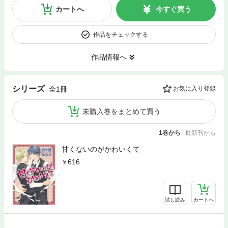
カートへ
今すぐ買う
作品をチェックする
作品情報へ
シリーズ
全1冊
お気に入り登録
未購入巻をまとめて買う
1巻から
|
最新刊から
甘くないのがかわいくて
616
試し読み
カートへ