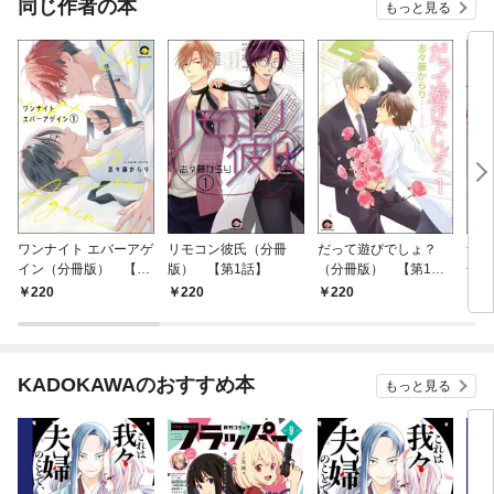
同じ作者の本
もっと見る
ワンナイト エバーアゲ
リモコン彼氏（分冊
だって遊びでしょ？
奪わ
イン（分冊版） 【第
版） 【第1話】
（分冊版） 【第1
冊版
1話】
話】
220
220
220
2
KADOKAWAのおすすめ本
もっと見る