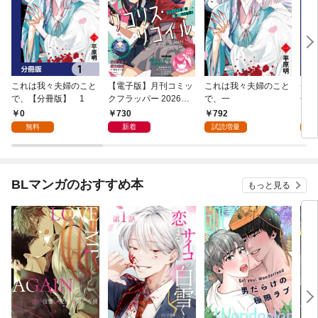
これは我々夫婦のこと
【電子版】月刊コミッ
これは我々夫婦のこと
チェ
で、【分冊版】 1
クフラッパー 2026年9
で、一
冊版
月号
0
730
792
0
無料
新着
試読増量
BLマンガのおすすめ本
もっと見る