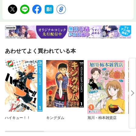
あわせてよく買われている本
ハイキュー！！
キングダム
旭川・柿本雑貨店
お江