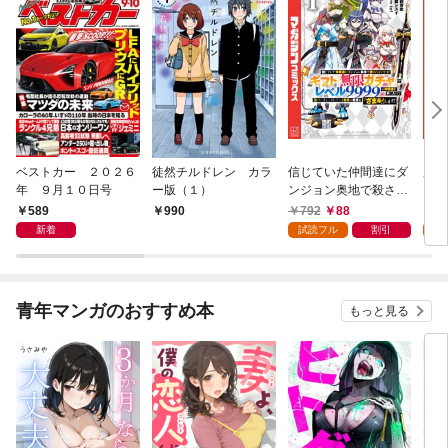
ベストカー ２０２６
徒然チルドレン カラ
信じていた仲間達にダ
魔女
年 ９月１０日号
ー版（１）
ンジョン奥地で殺され
かけたがギフト『無限
589
792
88
7
990
ガチャ』でレベル９９
新着
試読フル
割引
試
９９の仲間達を手に入
れて元パーティーメン
バーと世界に復讐＆
『ざまぁ！』します！
青年マンガのおすすめ本
もっと見る
（１）