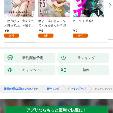
３か月なら、大丈夫だ
妻よ、僕の恋人になっ
ヒトグイ 第1話
世界
と思ってた。～留学し
てくれませんか？ 第1
レベ
た僕の留守中に、一途
話
0
0
0
0
な彼女が汚されるまで
無料
無料
無料
～ 1話
新刊配信予定
ランキング
キャンペーン
無料
漫画無料試し読みならdブック
青年マンガ
クッキングパパ
クッキングパパ
アプリならもっと便利で快適に！