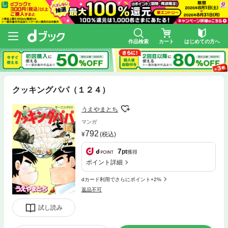
作品検索
カート
はじめての方へ
クッキングパパ（１２４）
うえやまとち
マンガ
792
(税込)
7
pt
獲得
ポイント詳細
dカード利用でさらにポイント+2%
返品不可
試し読み