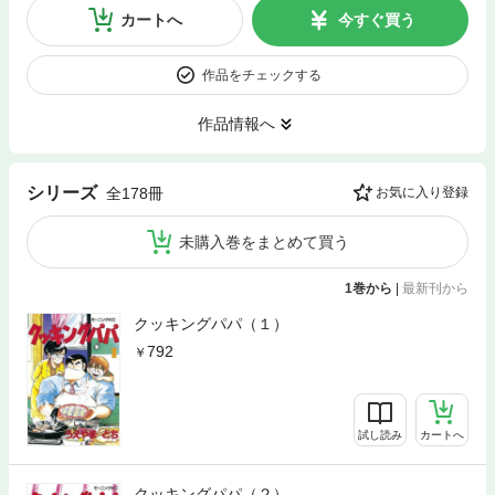
カートへ
今すぐ買う
作品をチェックする
作品情報へ
シリーズ
全178冊
お気に入り登録
未購入巻をまとめて買う
1巻から
|
最新刊から
クッキングパパ（１）
792
試し読み
カートへ
クッキングパパ（２）