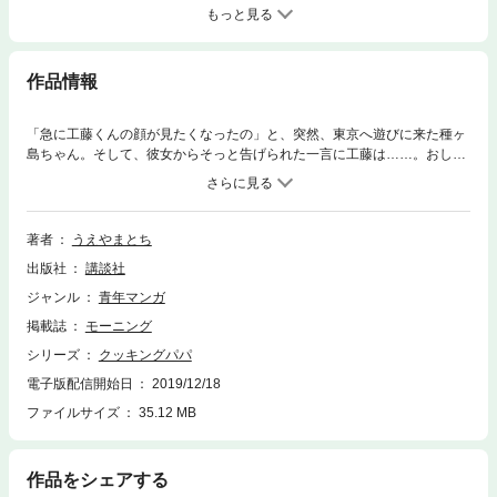
もっと見る
作品情報
「急に工藤くんの顔が見たくなったの」と、突然、東京へ遊びに来た種ヶ
島ちゃん。そして、彼女からそっと告げられた一言に工藤は……。おしど
りカップルに急展開！！ 第124巻のクッキングメニュー……スープカレ
ーチャンポン／コンキリエ・アラビアータ／イトコンドリア／トリ皮クッ
キング／ヒラメの五枚おろし／ズッキーニクッキング／あいすまんじゅう
／パンツァネッラ／豚汁DX／骨かじり
著者
うえやまとち
出版社
講談社
ジャンル
青年マンガ
掲載誌
モーニング
シリーズ
クッキングパパ
電子版配信開始日
2019/12/18
ファイルサイズ
35.12 MB
作品をシェアする