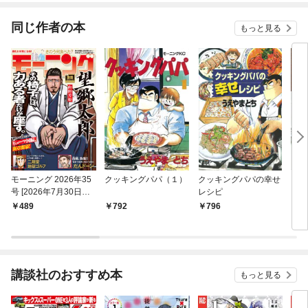
同じ作者の本
もっと見る
モーニング 2026年35
クッキングパパ（１）
クッキングパパの幸せ
クッ
号 [2026年7月30日発
レシピ
ンタ
売]
２３
489
792
796
8
講談社のおすすめ本
もっと見る