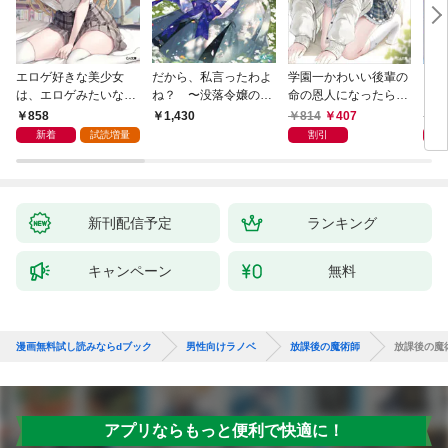
エロゲ好きな美少女
だから、私言ったわよ
学園一かわいい後輩の
くた
は、エロゲみたいなこ
ね？ 〜没落令嬢の案
命の恩人になったら、
ども
と全部シてほしい【電
外楽しい領地改革〜
通い妻になって関係を
858
814
407
8
1,430
子ＳＳ特典付き】
迫ってくる。
新着
試読増量
割引
新刊配信予定
ランキング
キャンペーン
無料
漫画無料試し読みならdブック
男性向けラノベ
放課後の魔術師
放課後の魔
アプリならもっと便利で快適に！