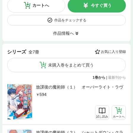
カートへ
今すぐ買う
作品をチェックする
作品情報へ
シリーズ
全7冊
お気に入り登録
未購入巻をまとめて買う
1巻から
|
最新刊から
放課後の魔術師（１） オーバーライト・ラヴ
594
試し読み
カートへ
放課後の魔術師（２） シャットダウン・クラ