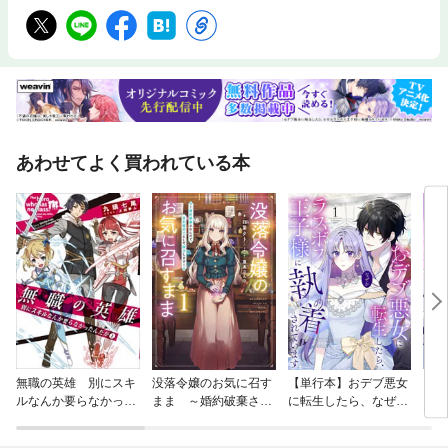
あわせてよく買われている本
無職の英雄 別にスキ
没落令嬢のお気に召す
【単行本】おデブ悪女
【タ
ルなんか要らなかった
まま ～婚約破棄され
に転生したら、なぜか
もう
んだが
たので宝石鑑定士とし
ラスボス王子様に執着
て独立します～
されています