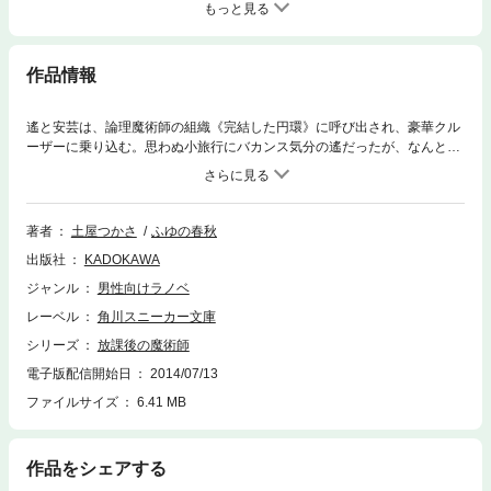
もっと見る
作品情報
遙と安芸は、論理魔術師の組織《完結した円環》に呼び出され、豪華クル
ーザーに乗り込む。思わぬ小旅行にバカンス気分の遙だったが、なんと洋
上で《円環》幹部の殺人事件が発生、犯人として疑われてしまい!?
著者
土屋つかさ
ふゆの春秋
出版社
KADOKAWA
ジャンル
男性向けラノベ
レーベル
角川スニーカー文庫
シリーズ
放課後の魔術師
電子版配信開始日
2014/07/13
ファイルサイズ
6.41 MB
作品をシェアする