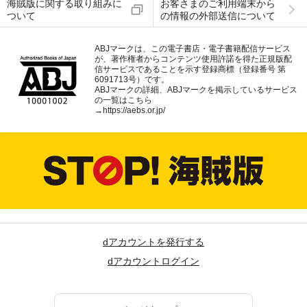
海賊版に関する取り組みに
お客さまのご利用端末から
ついて
の情報の外部送信について
ABJマークは、この電子書店・電子書籍配信サービス
が、著作権者からコンテンツ使用許諾を得た正規版配
信サービスであることを示す登録商標（登録番号 第
6091713号）です。
ABJマークの詳細、ABJマークを掲示しているサービス
の一覧はこちら
→
https://aebs.or.jp/
dアカウントを発行する
dアカウントログイン