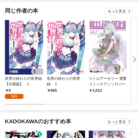
同じ作者の本
もっと見る
世界の終わりの世界録
世界の終わりの世界
リトルアーモリー 電撃
小
【分冊版】 1
録 １
コミックアンソロジー
小
ＣＡ
0
605
1,012
7
無料
KADOKAWAのおすすめ本
もっと見る