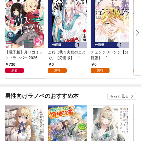
【電子版】月刊コミッ
これは我々夫婦のこと
チェンジリベンジ【分
チェ
クフラッパー 2026年9
で、【分冊版】 1
冊版】 1
月号
730
0
0
7
新着
無料
無料
試
男性向けラノベのおすすめ本
もっと見る