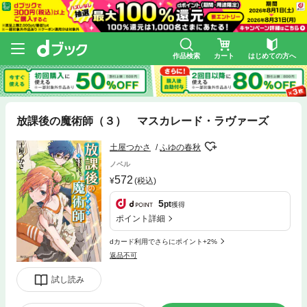
作品検索
カート
はじめての方へ
放課後の魔術師（３） マスカレード・ラヴァーズ
土屋つかさ
ふゆの春秋
ノベル
572
(税込)
5
pt
獲得
ポイント詳細
dカード利用でさらにポイント+2%
返品不可
試し読み