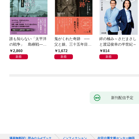
誰も知らない「太平洋
鬼がくれた奇跡 ──
絆の極み～さだまさし
の戦争」 島嶼戦――
父と娘、三十五年目の
と渡辺俊幸の半世紀～
マッカーサーとの激闘
赦し
2,860
1,672
814
の真実
新着
新着
新着
新刊配信予定
漫画無料試し読みならdブック
ノンフィクション
在宅介護支援センター物語