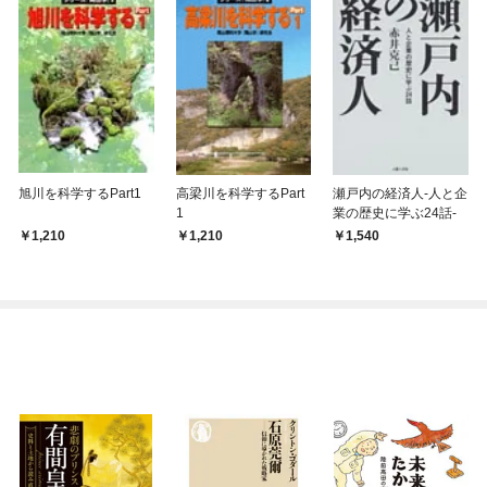
旭川を科学するPart1
高梁川を科学するPart
瀬戸内の経済人-人と企
1
業の歴史に学ぶ24話-
1,210
1,210
1,540