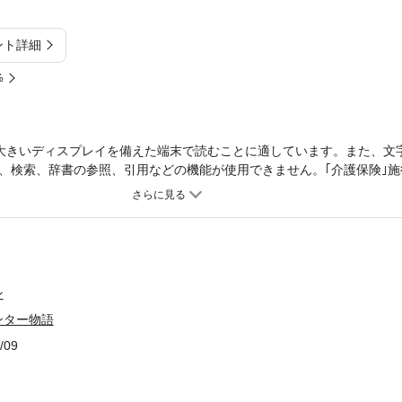
ント詳細
%
大きいディスプレイを備えた端末で読むことに適しています。また、文
、検索、辞書の参照、引用などの機能が使用できません。｢介護保険｣施
本音を描き出すヒューマンドキュメント。
ン
ンター物語
/09