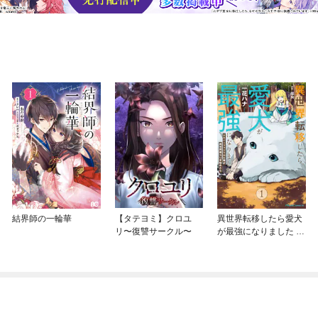
結界師の一輪華
【タテヨミ】クロユ
異世界転移したら愛犬
リ〜復讐サークル〜
が最強になりました ～
シルバーフェンリルと
俺が異世界暮らしを始
めたら～ THE COMIC