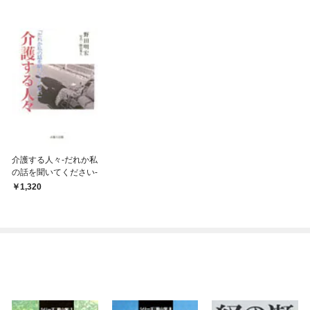
介護する人々-だれか私
の話を聞いてください-
1,320