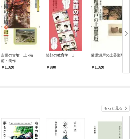
吉備の古墳 上 -備
笑顔の教育学 1
備讃瀬戸の土器製塩
前・美作-
1,320
880
1,320
もっと見る