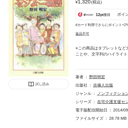
1,320
(税込)
ポイ
12
pt
獲得
dカード利用でさらにポイント+2
返品不可
※この商品はタブレットなど
ことや、文字列のハイライト
険を支える職員たちの現実と
著者
野田明宏
試し読み
出版社
吉備人出版
ジャンル
ノンフィクショ
シリーズ
在宅介護支援セ
電子版配信開始日
2014/09
ファイルサイズ
28.78 MB