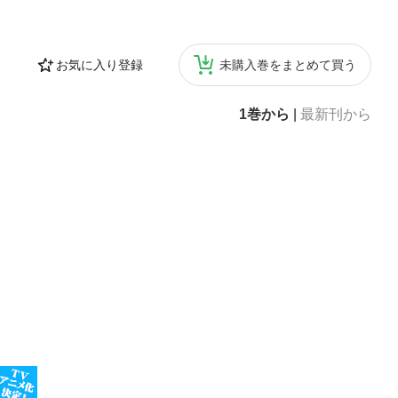
お気に入り登録
未購入巻をまとめて買う
1巻から
|
最新刊から