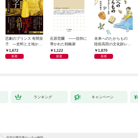
悲劇のプリンス 有間皇
石原莞爾 ――信仰に
未来へのたからもの
子 ―史料と土地から
導かれた戦略家
陸前高田の文化財レス
読み直す十九年の生涯
キュー物語
1,672
1,122
1,870
新着
新着
新着
ランキング
キャンペーン
在宅介護支援センター物語