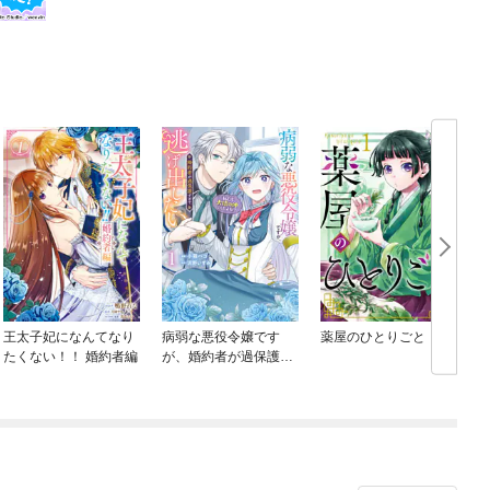
王太子妃になんてなり
病弱な悪役令嬢です
薬屋のひとりごと
たくない！！ 婚約者編
が、婚約者が過保護す
ぎて逃げ出したい(私た
ち犬猿の仲でしたよ
ね！？)