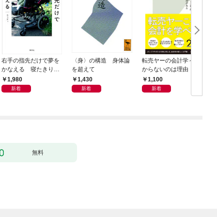
右手の指先だけで夢を
〈身〉の構造 身体論
転売ヤーの会計学～儲
かなえる 寝たきり系
を超えて
からないのは理由（わ
男子ウッディの日々
け）がある～
1,980
1,430
1,100
新着
新着
新着
無料