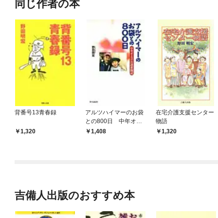
同じ作者の本
背番号13青春録
アルツハイマーのお袋
在宅介護支援センター
との800日 中年オト
物語
コの介護奮闘記
1,320
1,408
1,320
吉備人出版のおすすめ本