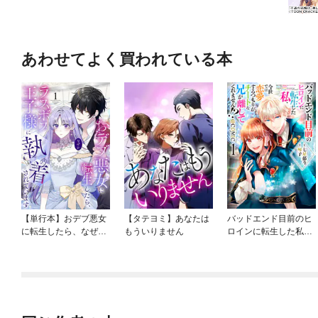
あわせてよく買われている本
【単行本】おデブ悪女
【タテヨミ】あなたは
バッドエンド目前のヒ
に転生したら、なぜか
もういりません
ロインに転生した私、
ラスボス王子様に執着
今世では恋愛するつも
されています
りがチートな兄が離し
てくれません！？@C
OMIC