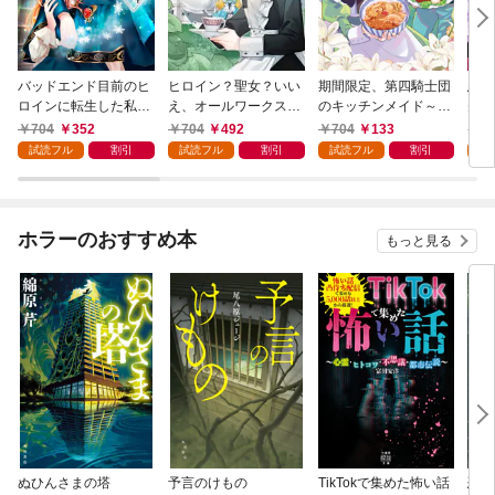
バッドエンド目前のヒ
ヒロイン？聖女？いい
期間限定、第四騎士団
悪党
ロインに転生した私、
え、オールワークスメ
のキッチンメイド～結
先も
今世では恋愛するつも
イドです（誇）！@C
婚したくないので就職
令嬢
704
352
704
492
704
133
7
りがチートな兄が離し
OMIC 第1巻
しました～@COMIC
ラン
試読フル
割引
試読フル
割引
試読フル
割引
試
てくれません！？@C
第1巻【描き下ろし漫
の溺
OMIC 第1巻
画特典付き】
@C
ホラーのおすすめ本
もっと見る
ぬひんさまの塔
予言のけもの
TikTokで集めた怖い話
恐怖