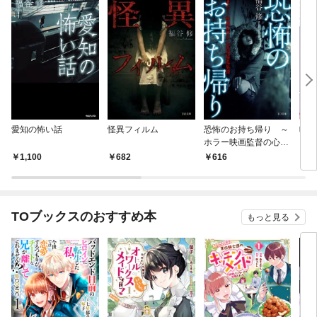
愛知の怖い話
怪異フィルム
恐怖のお持ち帰り ～
鳴く
ホラー映画監督の心霊
現場蒐集譚～
1,100
682
616
6
TOブックスのおすすめ本
もっと見る