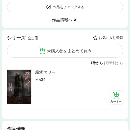
作品をチェックする
作品情報へ
シリーズ
全1冊
お気に入り登録
未購入巻をまとめて買う
1巻から
|
最新刊から
霧塚タワー
534
カートへ
作品情報