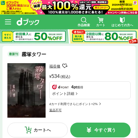
作品検索
カート
はじめての方へ
霧塚タワー
最新刊
福谷修
534
(税込)
4
pt
獲得
ポイント詳細
dカード利用でさらにポイント+2%
返品不可
カートへ
今すぐ買う