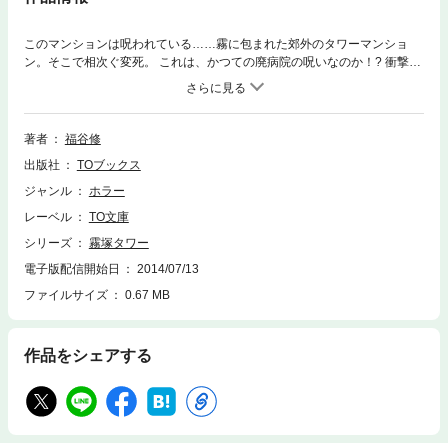
このマンションは呪われている……霧に包まれた郊外のタワーマンショ
ン。そこで相次ぐ変死。 これは、かつての廃病院の呪いなのか！? 衝撃の
都市伝説ホラー！【あらすじ】女子中学生、瑞菜が引っ越してきた郊外の
タワーマンション。格安の物件は一見理想的に思えたが、かつてその場所
にはいわくつきの心霊スポットで知られた廃病院があったという。やがて
マンションで続発する、おぞましい変死や怪死事件。死の連鎖は、瑞菜と
著者
福谷修
その家族を巻き込んでいく。このマンションには何かがいる……。原因は
出版社
TOブックス
本当に〈廃病院の呪い〉なのか?だとしたら、いったいそこで何が起きて
いたのか！?瑞菜がたどり着いた驚愕の真相とは！ ?
ジャンル
ホラー
レーベル
TO文庫
シリーズ
霧塚タワー
電子版配信開始日
2014/07/13
ファイルサイズ
0.67 MB
作品をシェアする