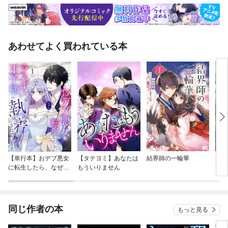
あわせてよく買われている本
【単行本】おデブ悪女
【タテヨミ】あなたは
結界師の一輪華
バッ
に転生したら、なぜか
もういりません
ロイ
ラスボス王子様に執着
今世
されています
りが
てく
OMI
同じ作者の本
もっと見る