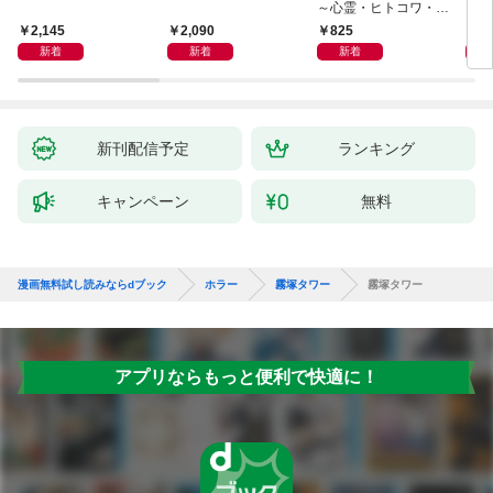
～心霊・ヒトコワ・不
思議・都市伝説～
2,145
2,090
825
9
新着
新着
新着
新刊配信予定
ランキング
キャンペーン
無料
漫画無料試し読みならdブック
ホラー
霧塚タワー
霧塚タワー
アプリならもっと便利で快適に！