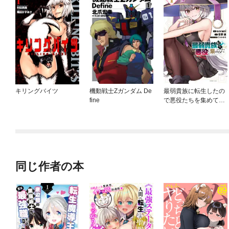
キリングバイツ
機動戦士Zガンダム De
最弱貴族に転生したの
fine
で悪役たちを集めてみ
た
同じ作者の本