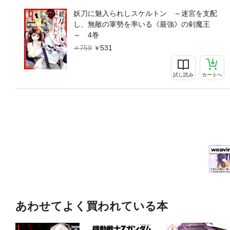
妖刀に魅入られしスケルトン ～迷宮を支配
し、無敵の軍勢を率いる《最強》の剣魔王
～ 4巻
759
531
試し読み
カートへ
あわせてよく買われている本