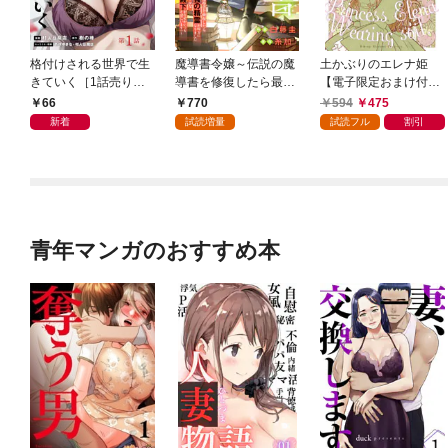
格付けされる世界で生
魔導書令嬢～伝説の魔
土かぶりのエレナ姫
きていく［1話売り］
導書を修復したら最強
【電子限定おまけ付
第1話
の精霊が味方になりま
き】 1巻
66
770
594
475
した（クールな王弟殿
新着
試読増量
試読フル
割引
下がなぜかいつもそば
にいます）～【おまけ
描き下ろし付き】 1
巻
青年マンガのおすすめ本