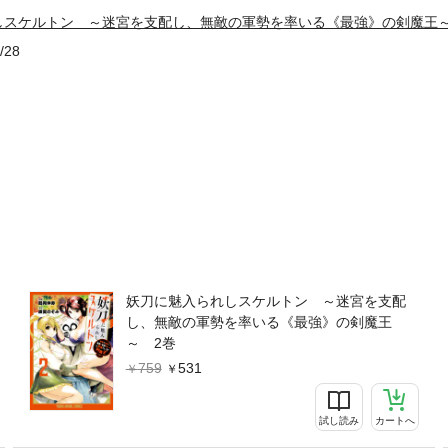
しスケルトン ～迷宮を支配し、無敵の軍勢を率いる《最強》の剣魔王
/28
妖刀に魅入られしスケルトン ～迷宮を支配
し、無敵の軍勢を率いる《最強》の剣魔王
～ 2巻
759
531
試し読み
カートへ