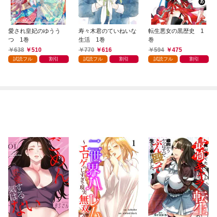
愛され皇妃のゆうう
寿々木君のていねいな
転生悪女の黒歴史 1
つ 1巻
生活 1巻
巻
638
510
770
616
594
475
試読フル
割引
試読フル
割引
試読フル
割引