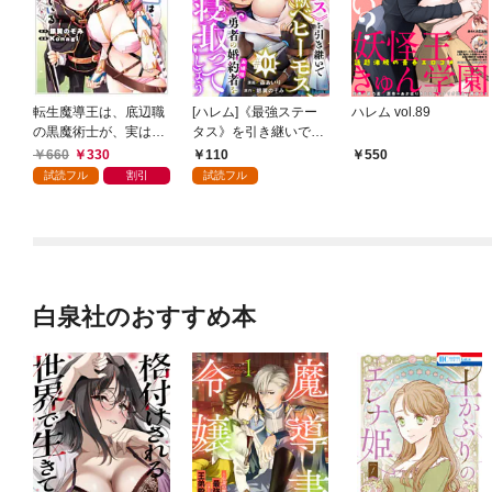
転生魔導王は、底辺職
[ハレム]《最強ステー
ハレム vol.89
の黒魔術士が、実は最
タス》を引き継いで人
強職だと知っている 1
間に転生した聖獣ベヒ
660
330
110
550
巻
ーモス、勇者の婚約者
試読フル
割引
試読フル
（お姫様）をうっかり
寝取ってしまう 第1
話
白泉社のおすすめ本