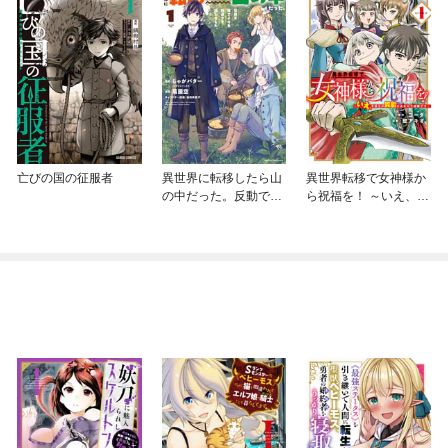
亡びの国の征服者
異世界に転移したら山
異世界転移で女神様か
の中だった。反動で強
ら祝福を！ ～いえ、手
さよりも快適さを選び
持ちの異能があるので
ました。
結構です～ @COMIC