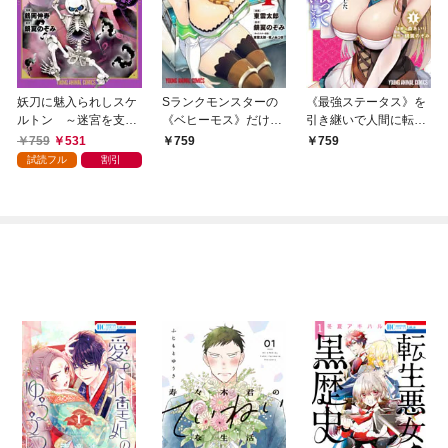
妖刀に魅入られしスケ
Sランクモンスターの
《最強ステータス》を
ルトン ～迷宮を支配
《ベヒーモス》だけ
引き継いで人間に転生
し、無敵の軍勢を率い
ど、猫と間違われてエ
した聖獣ベヒーモス、
759
531
759
759
る《最強》の剣魔王
ルフ娘の騎士(ペット)
勇者の婚約者（お姫
試読フル
割引
～ 1巻
として暮らしてます
様）をうっかり寝取っ
1巻
てしまう 1巻