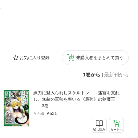
～
お気に入り登録
未購入巻をまとめて買う
1巻から
|
最新刊から
妖刀に魅入られしスケルトン ～迷宮を支配
し、無敵の軍勢を率いる《最強》の剣魔王
～ 3巻
759
531
試し読み
カートへ