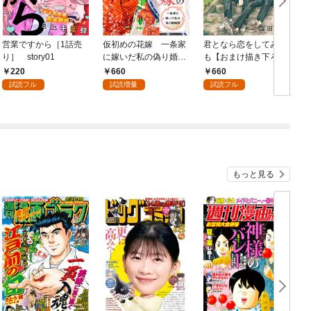
営業ですから［1話売
仮初めの花嫁 一条家
君となら恋をしてみて
り］ story01
に嫁いだ私の偽り婚姻
も【おまけ描き下ろし
7
譚【おまけ描き下ろし
付き】 1巻
220
660
660
付き】 1巻
試読フル
試読増量
試読フル
もっと見る