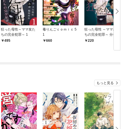
狂った母性～ママ友た
毒りんごｃｏｍｉｃ 5
狂った母性 ～ママ友た
M
ちの完全犯罪～ 1
1
ちの完全犯罪～ 分冊版
1
495
660
220
もっと見る