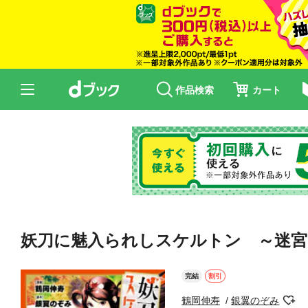
作品検索
カート
妖刀に魅入られしスケルトン ～迷宮
完結
割引
鶴岡伸寿
銀翼のぞみ