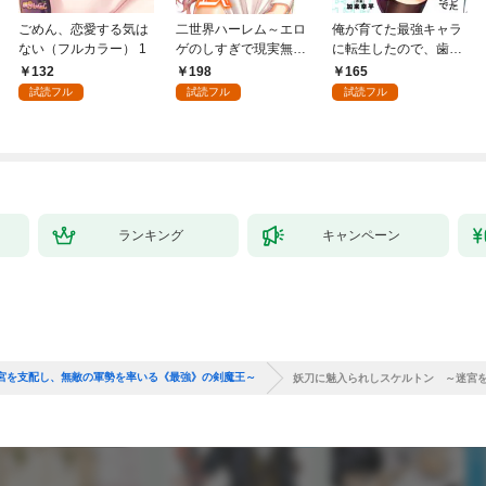
ごめん、恋愛する気は
二世界ハーレム～エロ
俺が育てた最強キャラ
ない（フルカラー） 1
ゲのしすぎで現実無双
に転生したので、歯向
～１
かうヤツはすべてぶん
132
198
165
殴って生きる事にしま
試読フル
試読フル
試読フル
した。１
ランキング
キャンペーン
宮を支配し、無敵の軍勢を率いる《最強》の剣魔王～
妖刀に魅入られしスケルトン ～迷宮