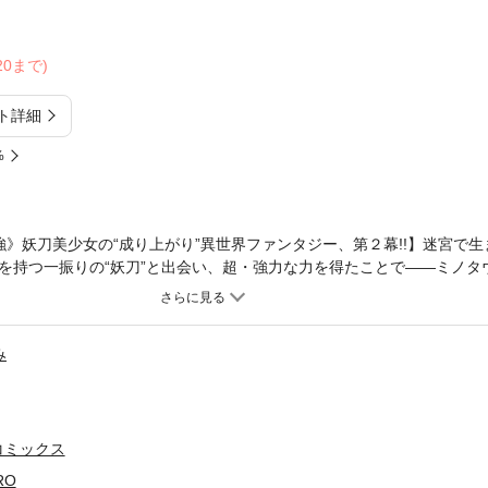
/20まで)
ト詳細
%
強》妖刀美少女の“成り上がり”異世界ファンタジー、第２幕!!】迷宮で
を持つ一振りの“妖刀”と出会い、超・強力な力を得たことで――ミノタ
続々と配下を増やし、迷宮を支配する最強モンスターに成り上がり!! そ
娘も登場で、ハーレム展開も!?累計80万部超の異世界ファンタジー『S
と間違われてエルフ娘の騎士(ペット)として暮らしてます』原作者・銀
み
コミカライズ！
コミックス
RO