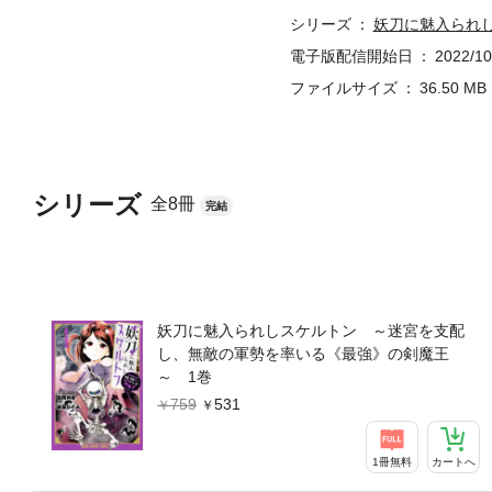
シリーズ
妖刀に魅入られ
電子版配信開始日
2022/10
ファイルサイズ
36.50 MB
シリーズ
全8冊
完結
妖刀に魅入られしスケルトン ～迷宮を支配
し、無敵の軍勢を率いる《最強》の剣魔王
～ 1巻
759
531
1冊無料
カートへ