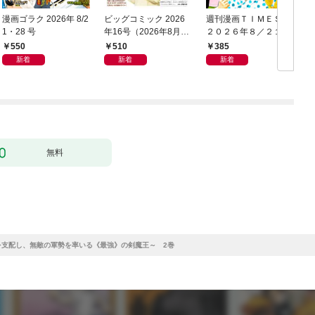
漫画ゴラク 2026年 8/2
ビッグコミック 2026
週刊漫画ＴＩＭＥＳ
1・28 号
年16号（2026年8月7
２０２６年８／２１・
日発売）
２８合併号
550
510
385
新着
新着
新着
無料
を支配し、無敵の軍勢を率いる《最強》の剣魔王～ 2巻