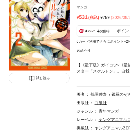
マンガ
531
(税込)
759
(2026/08
ポイン
4
pt
獲得
dカード利用でさらにポイント+2
返品不可
【《最下級》ガイコツ×《最
スター「スケルトン」。自我
トドラゴン、ゴーレムまで…
試し読み
いに“外の世界”へ…！エルフ
の《ベヒーモス》だけど、猫
著者
鶴岡伸寿
銀翼のぞ
大人気WEB小説を超筆致で
出版社
白泉社
ジャンル
青年マンガ
レーベル
ヤングアニマル
掲載誌
ヤングアニマルZE