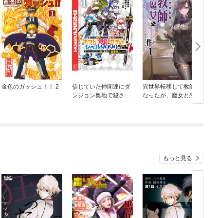
金色のガッシュ！！ 2
信じていた仲間達にダ
異世界転移して教師に
ンジョン奥地で殺され
なったが、魔女と恐れ
かけたがギフト『無限
られている件 ～アオ
ガチャ』でレベル９９
イ先生の学園奮闘日誌
９９の仲間達を手に入
～
れて元パーティーメン
バーと世界に復讐＆
『ざまぁ！』します！
もっと見る