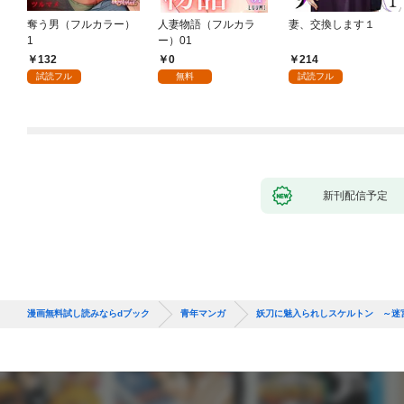
奪う男（フルカラー）
人妻物語（フルカラ
妻、交換します１
1
ー）01
132
0
214
試読フル
無料
試読フル
新刊配信予定
漫画無料試し読みならdブック
青年マンガ
妖刀に魅入られしスケルトン ～迷