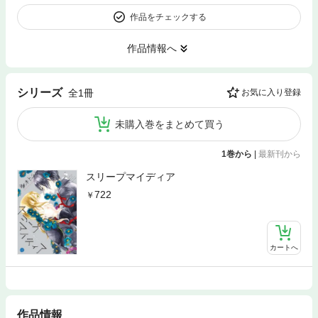
作品をチェックする
作品情報へ
シリーズ
全1冊
お気に入り登録
未購入巻をまとめて買う
1巻から
|
最新刊から
スリープマイディア
722
カートへ
作品情報