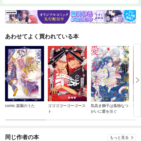
あわせてよく買われている本
comic 楽園のうた
ゴゴゴゴーゴーゴース
気高き獅子は孤独なつ
戦国
ト
がいに愛を注ぐ
ック
同じ作者の本
もっと見る