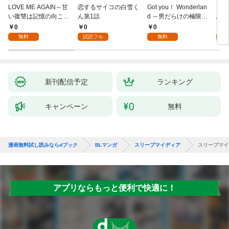
LOVE ME AGAIN～甘
恋するサイコの白雪く
Got you！ Wonderlan
ビバ
い復讐は記憶の向こう
ん第1話
d ～男だらけの極限ラ
鳥は
側～(1)
ブ～(1)
【全
0
0
0
0
無料
試読フル
無料
新刊配信予定
ランキング
キャンペーン
無料
漫画無料試し読みならdブック
BLマンガ
スリープマイディア
スリープマイ
アプリならもっと便利で快適に！