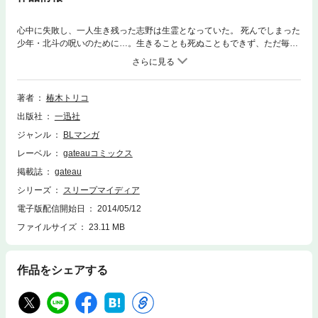
心中に失敗し、一人生き残った志野は生霊となっていた。 死んでしまった
少年・北斗の呪いのために…。生きることも死ぬこともできず、ただ毎日
を鬱々と過ごす志野だったがある日涼という少年に出会う。 自分を怖がら
ずに怒ったり笑ったりする涼に心を溶かされそうになる志野だがそれを知
った北斗の呪いはさらに強まり…志野・涼・北斗の想いのその先は…？ 学
園を舞台に繰り広げられる、最深の三角関係。
著者
椿木トリコ
出版社
一迅社
ジャンル
BLマンガ
レーベル
gateauコミックス
掲載誌
gateau
シリーズ
スリープマイディア
電子版配信開始日
2014/05/12
ファイルサイズ
23.11 MB
作品をシェアする