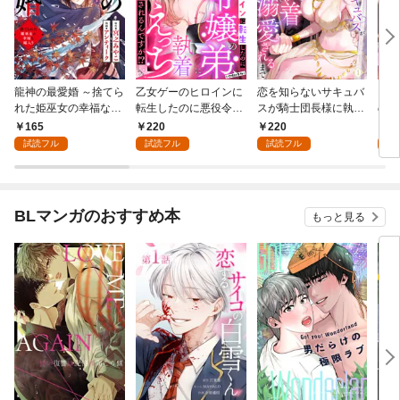
龍神の最愛婚 ～捨てら
乙女ゲーのヒロインに
恋を知らないサキュバ
お金
れた姫巫女の幸福な嫁
転生したのに悪役令嬢
スが騎士団長様に執着
の彼
入り～: 1
の弟（攻略対象外）に
溺愛されるまで: 1
い: 
165
220
220
1
執着えっちされるんで
試読フル
試読フル
試読フル
試
すが！？: 1
BLマンガのおすすめ本
もっと見る