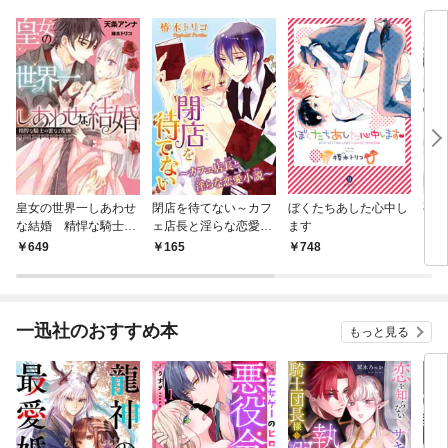
皇女の世界一しあわせ
閉店を待てない～カフ
ぼくたちあした心中し
夜、
な結婚 精悍な騎士の
ェ店長と淫らな恋愛小
ます
蜜なる愛撫
説～
649
165
748
7
一迅社のおすすめ本
もっと見る