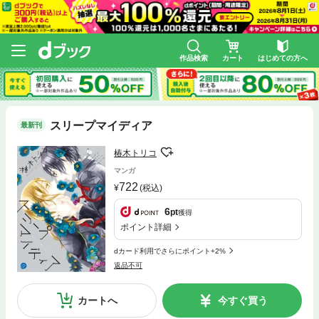
作品検索
カート
はじめての方へ
スリープマイディア
最新刊
椿木トリコ
マンガ
722
(税込)
6
pt
獲得
ポイント詳細
dカード利用でさらにポイント+2%
返品不可
カートへ
今すぐ買う