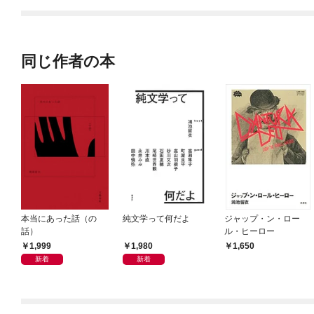
てくれません！？@C
OMIC
同じ作者の本
本当にあった話（の
純文学って何だよ
ジャップ・ン・ロー
話）
ル・ヒーロー
1,999
1,980
1,650
新着
新着