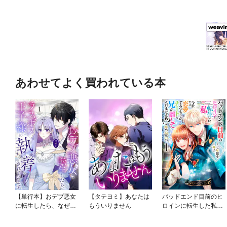
あわせてよく買われている本
【単行本】おデブ悪女
【タテヨミ】あなたは
バッドエンド目前のヒ
に転生したら、なぜか
もういりません
ロインに転生した私、
ラスボス王子様に執着
今世では恋愛するつも
されています
りがチートな兄が離し