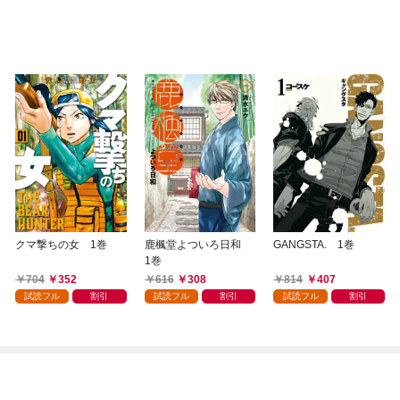
クマ撃ちの女 1巻
鹿楓堂よついろ日和
GANGSTA. 1巻
1巻
704
352
616
308
814
407
試読フル
割引
試読フル
割引
試読フル
割引