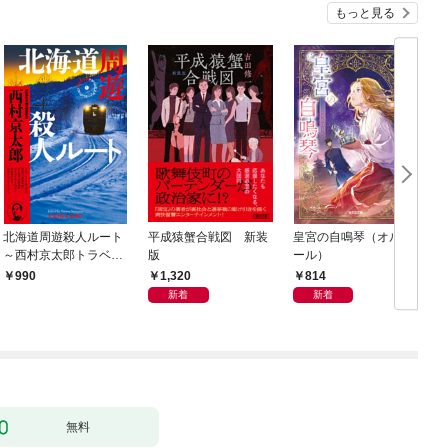
もっと見る
北海道周遊殺人ルート
平成猿蟹合戦図 新装
皇宮の自鳴琴（オルゴ
～西村京太郎トラベル
版
ール）
ミステリー・セレクシ
1,320
814
990
ョン（1）～
新着
新着
無料