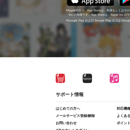
Appleのロゴ、App Storeは、米国もしくはそ
Inc.の商標です。App Storeは、Apple In
Google Play および Google Play ロゴは Go
サポート情報
はじめての方へ
対応機
メールサービス登録/解除
よくあ
お問い合わせ
ポイン