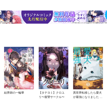
結界師の一輪華
【タテヨミ】クロユ
異世界転移したら愛犬
リ〜復讐サークル〜
が最強になりました ～
シルバーフェンリルと
俺が異世界暮らしを始