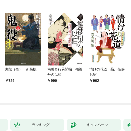
鬼役（壱） 新装版
南町奉行異聞帖 襤褸
情けの花道 品川任侠
舟の以栢
お宿
726
990
902
ランキング
キャンペーン