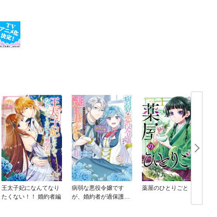
王太子妃になんてなり
病弱な悪役令嬢です
薬屋のひとりごと
たくない！！ 婚約者編
が、婚約者が過保護す
ぎて逃げ出したい(私た
ち犬猿の仲でしたよ