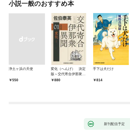
小説一般のおすすめ本
浄土ヶ浜の天使
変化（へんげ） 決定
手下は犬だけ
版～交代寄合伊那衆異
聞（1）～
￥550
880
814
新刊配信予定