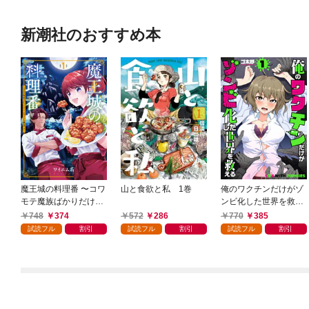
新潮社のおすすめ本
魔王城の料理番 〜コワ
山と食欲と私 1巻
俺のワクチンだけがゾ
モテ魔族ばかりだけ
ンビ化した世界を救え
ど、ホワイトな職場で
る 1巻
748
374
572
286
770
385
す〜 1巻
試読フル
割引
試読フル
割引
試読フル
割引