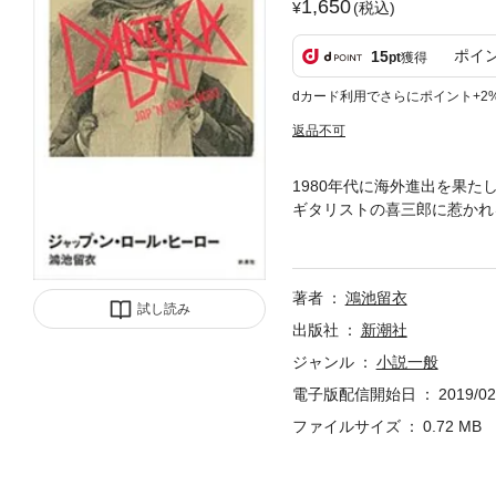
1,650
(税込)
ポイ
15
pt
獲得
dカード利用でさらにポイント+2
返品不可
1980年代に海外進出を果
ギタリストの喜三郎に惹かれ
イクがオリジナルを炙り出し
著者
鴻池留衣
試し読み
出版社
新潮社
ジャンル
小説一般
電子版配信開始日
2019/02
ファイルサイズ
0.72 MB