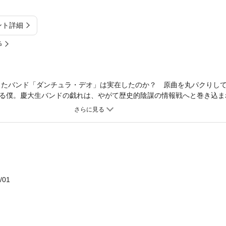
ント詳細
%
たしたバンド「ダンチュラ・デオ」は実在したのか？ 原曲を丸パクりし
る僕。慶大生バンドの戯れは、やがて歴史的陰謀の情報戦へと巻き込ま
、真実がウィキペディア的に編集される時代の狂騒と不気味を描く。
/01