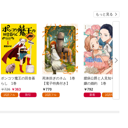
もっと見る
ポンコツ魔王の田舎暮
死体担ぎのネム 1巻
臆病公爵と人見知り令
らし 1巻
【電子特典付き】
嬢の婚約 1巻
1
726
363
770
792
試読フル
割引
試読フル
新着
試読増量