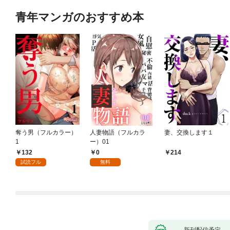
青年マンガのおすすめ本
奪う男（フルカラー）
人妻物語（フルカラ
妻、交換します１
1
ー）01
132
0
214
試読フル
無料
新刊配信予定