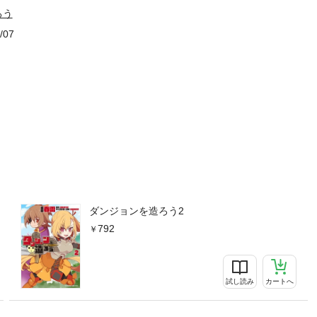
ろう
/07
ダンジョンを造ろう2
792
試し読み
カートへ