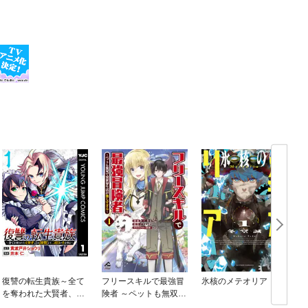
復讐の転生貴族～全て
フリースキルで最強冒
氷核のメテオリア
を奪われた大賢者、己
険者 ～ペットも無双で
を【複製】して二度目
異世界生活が楽しすぎ