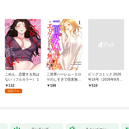
ごめん、恋愛する気は
二世界ハーレム～エロ
ビッグコミック 2026
ない（フルカラー） 1
ゲのしすぎで現実無双
年16号（2026年8月7
～１
日発売）
132
198
￥510
試読フル
ランキング
キャンペーン