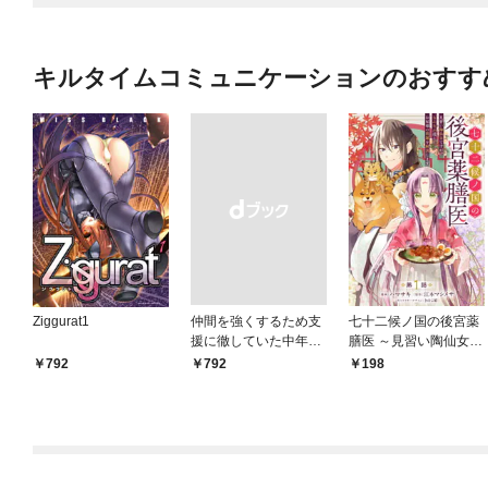
キルタイムコミュニケーションのおすす
Ziggurat1
仲間を強くするため支
七十二候ノ国の後宮薬
援に徹していた中年冒
膳医 ～見習い陶仙女で
険者、追放され自分だ
すが、もふもふ達とお
792
￥792
198
けの最強ギルドを作
妃様の問題を解決しま
る ～【シェアリン
す～ 第1話
グ】スキルでステータ
スは思いのまま！ 恩
恵に気づいたってもう
遅い！～1