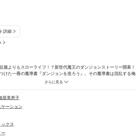
ト詳細
%
征服よりもスローライフ！？新世代魔王のダンジョンストーリー開幕！
つけた一冊の魔導書『ダンジョンを造ろう』。その魔導書は混乱する俺
を告げてきた。「世界を征服してください」本に導かれるままダンジョ
はいかず、俺こと魔王は平和に自給自足＆ちょっとグルメで快適な生活
る系ダンジョン魔王譚、ついに築造開始!!【収録話】第1話～第6話描き
細居美恵子
ニケーション
ミックス
リー