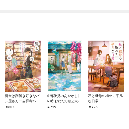
ちスローライフを送り
種族を嫁にする～（コ
ます（コミック）
ミック）
魔女は謎解き好きなパ
京都伏見のあやかし甘
私と継母の極めて平凡
ン屋さんー吉祥寺ハモ
味帖 おねだり狐との町
な日常
ニカ横丁の幸せな味ー
屋暮らし
803
715
726