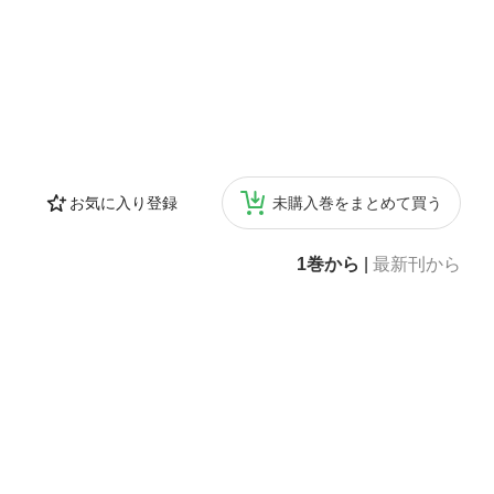
お気に入り登録
未購入巻をまとめて買う
1巻から
|
最新刊から