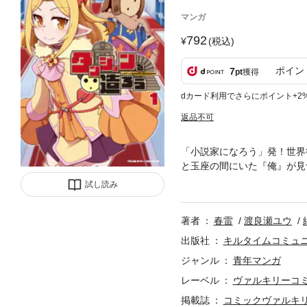
マンガ
792
(税込)
ポイン
7
pt
獲得
dカード利用でさらにポイント+2
返品不可
「小説家になろう」発！世界
と玉座の間にいた『俺』が見
魔王であることと、己の使命
試し読み
の駆逐、世界征服――――と
のだが……。新時代のゆるゆ
著者
春雷
渡良瀬ユウ
出版社
キルタイムコミュ
ジャンル
青年マンガ
レーベル
ヴァルキリーコ
掲載誌
コミックヴァルキ