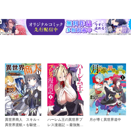
異世界商人 スキル＜
ハーレム王の異世界プ
月が導く異世界道中
異世界渡航＞を駆使し
レス漫遊記 ～最強無双
て、悠々自適なお金持
のおじさんはあらゆる