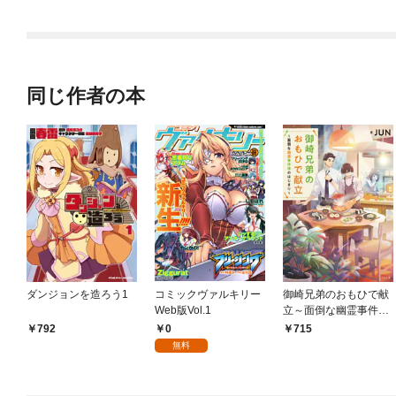
け“やせれば強くてニュ
ーゲーム”な世界だった
ので、最速レベルアッ
プ＆破滅フラグ回避で
影の英雄を目指します
同じ作者の本
～
ダンジョンを造ろう1
コミックヴァルキリー
御崎兄弟のおもひで献
Web版Vol.1
立～面倒な幽霊事件簿
のはじまり～
0
792
715
無料