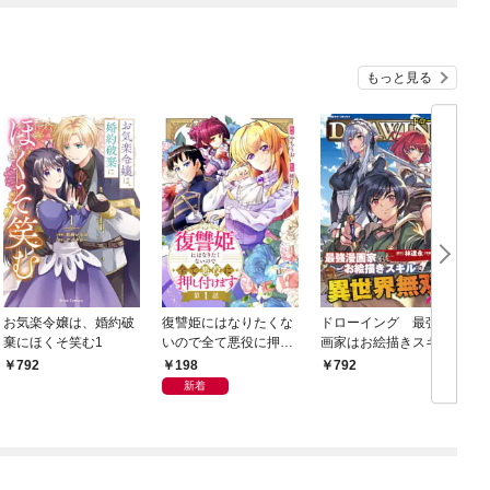
もっと見る
お気楽令嬢は、婚約破
復讐姫にはなりたくな
ドローイング 最強漫
棄にほくそ笑む1
いので全て悪役に押し
画家はお絵描きスキル
勇
付けます 第1話
で異世界無双する！1
198
792
792
新着