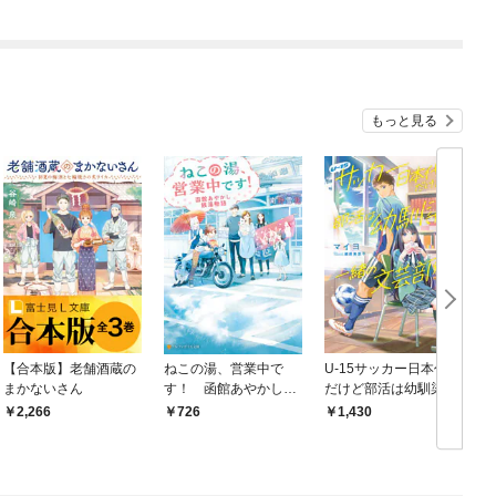
の生を得る～
る～
もっと見る
【合本版】老舗酒蔵の
ねこの湯、営業中で
U-15サッカー日本代表
まかないさん
す！ 函館あやかし銭
だけど部活は幼馴染と
湯物語
一緒の文芸部です
2,266
726
1,430