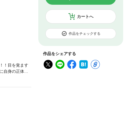
カートへ
作品をチェックする
作品をシェアする
！！目を覚ます
に自身の正体が
ンを築造、人間
を模索し始める
下ろし