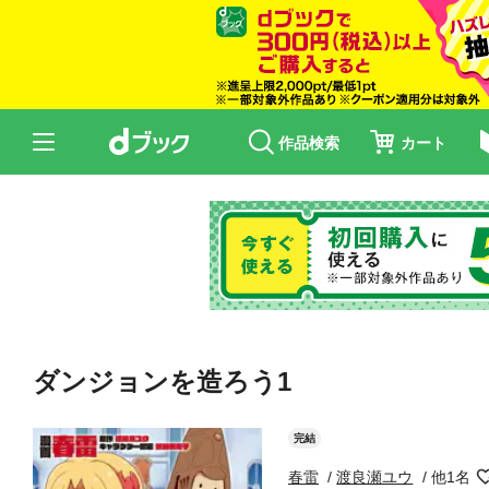
作品検索
カート
ダンジョンを造ろう1
完結
春雷
渡良瀬ユウ
他1名