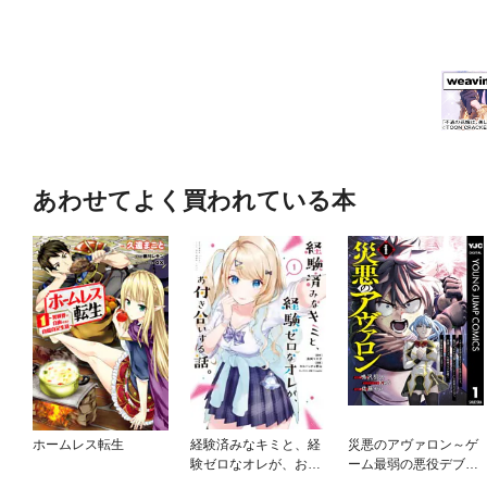
あわせてよく買われている本
ホームレス転生
経験済みなキミと、経
災悪のアヴァロン～ゲ
験ゼロなオレが、お付
ーム最弱の悪役デブに
き合いする話。
転移したけど、俺だ