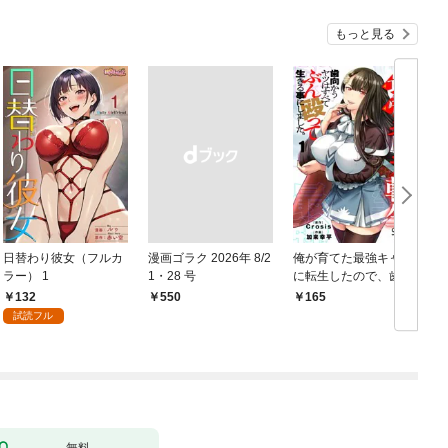
もっと見る
日替わり彼女（フルカ
漫画ゴラク 2026年 8/2
俺が育てた最強キャラ
ラー） 1
1・28 号
に転生したので、歯向
かうヤツはすべてぶん
132
￥550
165
￥
殴って生きる事にしま
試読フル
した。１
無料