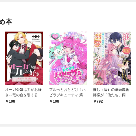
め本
オーガ令嬢は力がお好
プルっとおとどけ！ハ
推し（嘘）の筆頭魔術
き～竜の血を引く公爵
ピラブキューティ 第1
師様が「俺たち、両思
令嬢、オーガよりも強
話
いだったんだね」と溺
198
198
792
くなったので婿探しに
愛してくるんです
出る～ 第1話
が！？1