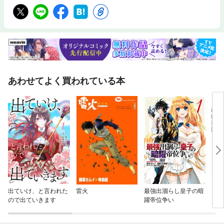
あわせてよく買われている本
出ていけ、と言われた
雷火
最強出涸らし皇子の暗
ワン
ので出ていきます
躍帝位争い