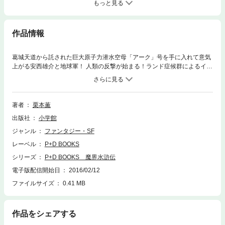
もっと見る
作品情報
葛城天道から託された巨大原子力潜水空母「アーク」号を手に入れて意気
上がる安西雄介と地球軍！ 人類の反撃が始まる！ランド症候群によるイン
スマウス化が進む生島耕平。夏姫は北斗化学が開発するランド症候群の特
効薬「大江山ワクチン」を耕平に飲ませるため、みづちの若長・北斗多一
郎と手を結ぶ。しかし女王による〈翼の民〉への裏切りの代償は大きなも
のとなる。やがてすべての〈先住者〉が集う「会」が開かれる時がやって
著者
栗本薫
きた。葛城山の頂きにある大社に現れた〈先住者〉たちのなかに、禍津
出版社
小学館
神・安西雄介の姿もあったのだった！栗本薫が圧倒的な筆力で現代日本に
クトゥルー神話を甦らせた、超伝奇シリーズ第9弾！
ジャンル
ファンタジー・SF
レーベル
P+D BOOKS
シリーズ
P+D BOOKS 魔界水滸伝
電子版配信開始日
2016/02/12
ファイルサイズ
0.41 MB
作品をシェアする