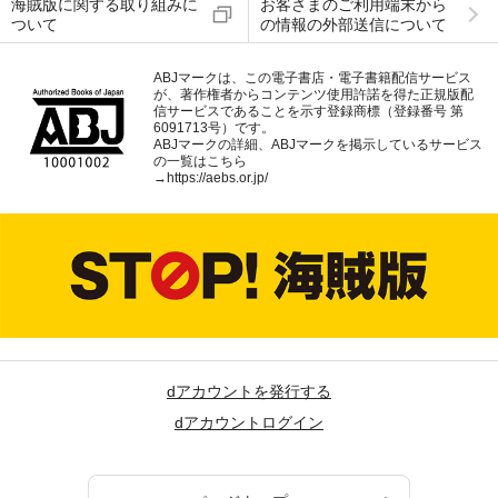
海賊版に関する取り組みに
お客さまのご利用端末から
ついて
の情報の外部送信について
ABJマークは、この電子書店・電子書籍配信サービス
が、著作権者からコンテンツ使用許諾を得た正規版配
信サービスであることを示す登録商標（登録番号 第
6091713号）です。
ABJマークの詳細、ABJマークを掲示しているサービス
の一覧はこちら
→
https://aebs.or.jp/
dアカウントを発行する
dアカウントログイン