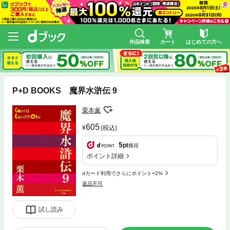
作品検索
カート
はじめての方へ
P+D BOOKS 魔界水滸伝 9
栗本薫
605
(税込)
5
pt
獲得
ポイント詳細
dカード利用でさらにポイント+2%
返品不可
試し読み