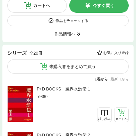
カートへ
今すぐ買う
作品をチェックする
作品情報へ
シリーズ
全20冊
お気に入り登録
未購入巻をまとめて買う
1巻から
|
最新刊から
P+D BOOKS 魔界水滸伝 1
660
試し読み
カートへ
P+D BOOKS 魔界水滸伝 2