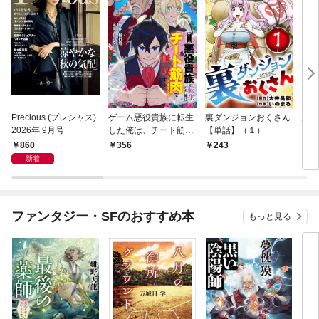
Precious (プレシャス)
ゲーム悪役貴族に転生
裏ダンジョンおくさん
あや
2026年 9月号
した俺は、チート筋肉
【単話】（１）
し夫
で無双する【単話】
倉で
860
356
243
1
（１）
る～
新着
ファンタジー・SFのおすすめ本
もっと見る