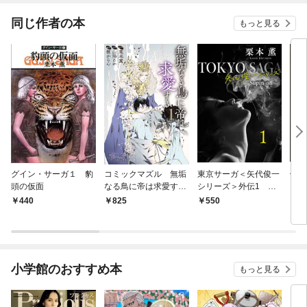
同じ作者の本
もっと見る
グイン・サーガ１ 豹
コミックマズル 無垢
東京サーガ＜矢代俊一
伊集
頭の仮面
なる鳥に帝は求愛する
シリーズ＞外伝1 テ
1
ンダリー（1）
440
825
550
5
小学館のおすすめ本
もっと見る