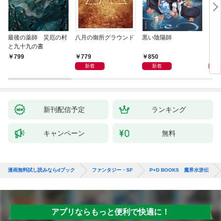
最後の薬師 災厄の村
八月の御所グラウンド
黒い陰陽師
レム
と九十九の書
779
850
4,
799
新着
新着
新刊配信予定
ランキング
キャンペーン
無料
漫画無料試し読みならdブック
ファンタジー・SF
P+D BOOKS 魔界水滸伝
アプリならもっと便利で快適に！