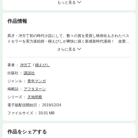
もっと見る
作品情報
異才・冲方丁初の時代小説にして、数々の賞を受賞し映画化もされたベス
トセラーを実力派絵師・槇えびしが爽快に描く新感覚時代漫画！ 改暦事
業は一度頓挫したものの、研鑽を重ね着々と成果を挙げる渋川春海（しぶ
かわ・はるみ）。だが立て続けに大事な人を失ってしまう。悲しみの底に
ある春海は立ち直れるのか!? そして改暦事業の行く末は!? 人生の喜怒
哀楽が流転する!!
著者
冲方丁
槇えびし
出版社
講談社
ジャンル
青年マンガ
掲載誌
アフタヌーン
シリーズ
天地明察
電子版配信開始日
2019/12/24
ファイルサイズ
33.01 MB
作品をシェアする