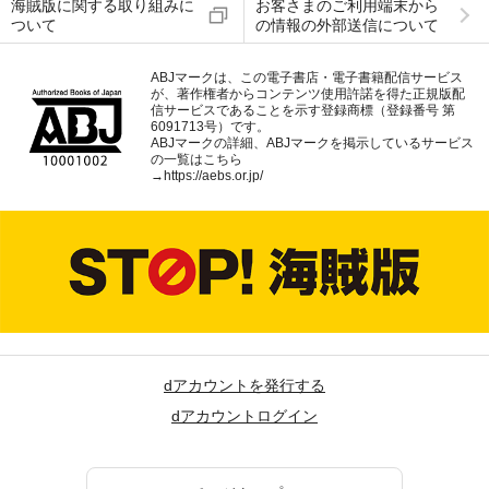
海賊版に関する取り組みに
お客さまのご利用端末から
ついて
の情報の外部送信について
ABJマークは、この電子書店・電子書籍配信サービス
が、著作権者からコンテンツ使用許諾を得た正規版配
信サービスであることを示す登録商標（登録番号 第
6091713号）です。
ABJマークの詳細、ABJマークを掲示しているサービス
の一覧はこちら
→
https://aebs.or.jp/
dアカウントを発行する
dアカウントログイン