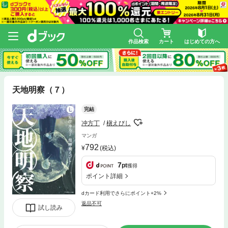
作品検索
カート
はじめての方へ
天地明察（７）
完結
冲方丁
槇えびし
マンガ
792
(税込)
7
pt
獲得
ポイント詳細
dカード利用でさらにポイント+2%
返品不可
試し読み