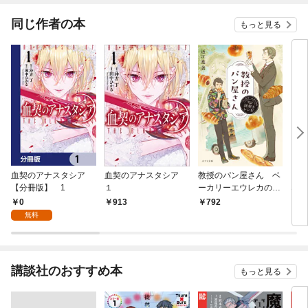
同じ作者の本
もっと見る
血契のアナスタシア
血契のアナスタシア
教授のパン屋さん ベ
プロ
【分冊版】 1
１
ーカリーエウレカの謎
ネス
解きレシピ
0
913
792
1,
無料
講談社のおすすめ本
もっと見る