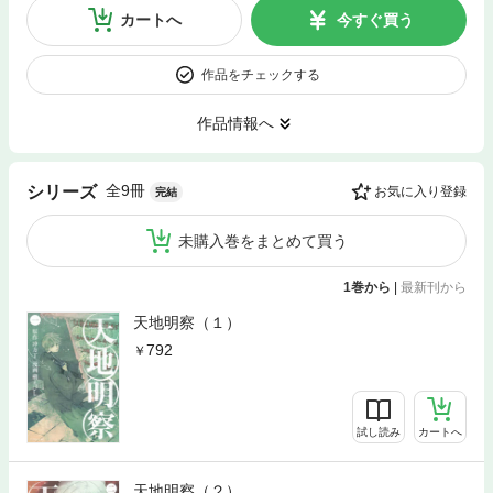
カートへ
今すぐ買う
作品をチェックする
作品情報へ
全9冊
シリーズ
お気に入り登録
完結
未購入巻をまとめて買う
1巻から
|
最新刊から
天地明察（１）
792
試し読み
カートへ
天地明察（２）