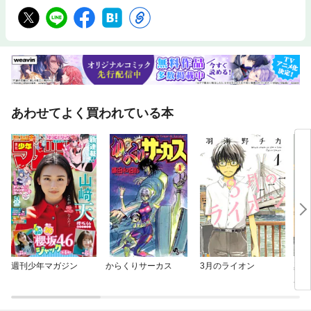
あわせてよく買われている本
週刊少年マガジン
からくりサーカス
3月のライオン
真夜
員