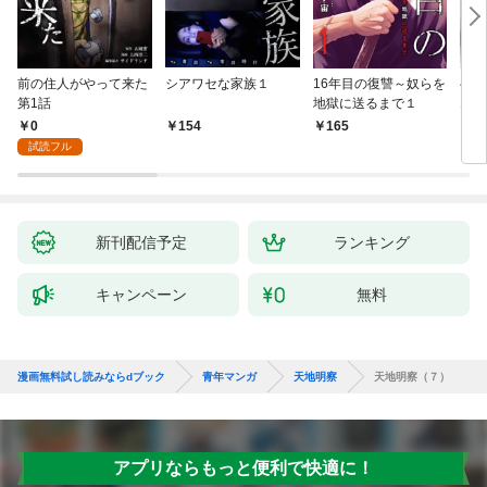
前の住人がやって来た
シアワセな家族１
16年目の復讐～奴らを
ベイ
第1話
地獄に送るまで１
エブ
版】
0
154
165
2
試読フル
新刊配信予定
ランキング
キャンペーン
無料
漫画無料試し読みならdブック
青年マンガ
天地明察
天地明察（７）
アプリならもっと便利で快適に！