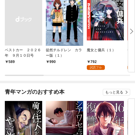
ベストカー ２０２６
徒然チルドレン カラ
魔女と傭兵（１）
信じ
年 ９月１０日号
ー版（１）
ンジ
かけ
792
7
￥589
990
ガチ
試読フル
試
９９
れて
バー
『ざ
青年マンガのおすすめ本
もっと見る
（１