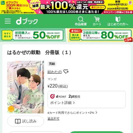
作品検索
カート
はじめての方へ
はるかぜの鼓動 分冊版（１）
完結
結わたの
マンガ
220
(税込)
2
pt
獲得
ポイント詳細
dカード利用でさらにポイント+2%
返品不可
試し読み