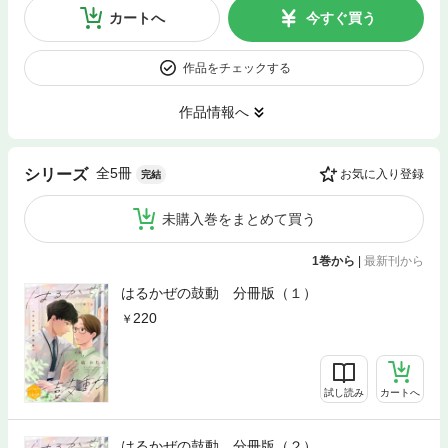
カートへ
今すぐ買う
作品をチェックする
作品情報へ
全5冊
シリーズ
お気に入り登録
完結
未購入巻をまとめて買う
1巻から
|
最新刊から
はるかぜの鼓動 分冊版（１）
220
試し読み
カートへ
はるかぜの鼓動 分冊版（２）