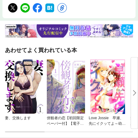
あわせてよく買われている本
妻、交換します
傍観者の恋【初回限定
Love Jossie 早瀬、
禁欲
ペーパー付】【電子限
先にイクッてよ～幼な
新装
定特典付】
じみとえっちな特訓～