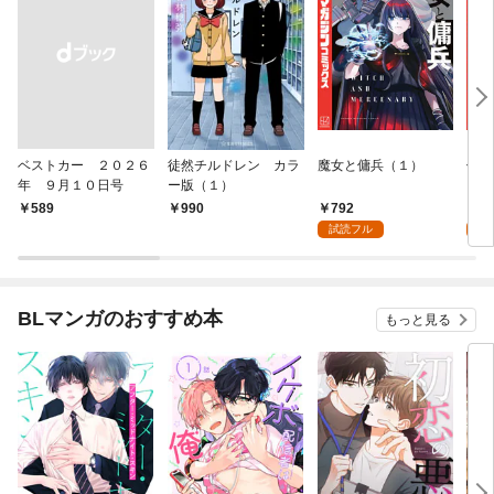
ベストカー ２０２６
徒然チルドレン カラ
魔女と傭兵（１）
信じ
年 ９月１０日号
ー版（１）
ンジ
かけ
792
7
￥589
990
ガチ
試読フル
試
９９
れて
バー
『ざ
BLマンガのおすすめ本
もっと見る
（１