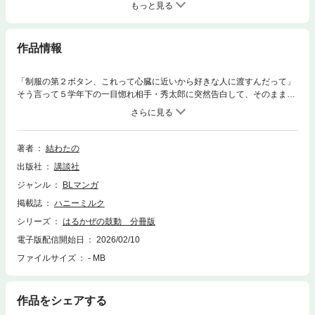
もっと見る
作品情報
「制服の第２ボタン、これって心臓に近いから好きな人に渡すんだって」
そう言って５学年下の一目惚れ相手・秀太郎に突然告白して、そのまま逃
げるように卒業した日のことを、今でも夢にみる高校教師・穂澄。苦い思
い出であることは確かだが、それ以上に今やもう会うことは叶わない秀太
郎への想いを捨てきれぬ自分への未練がましさに絶望する日々を過ごして
いたある日、勤め先の高校に秀太郎が教育実習生としてやってきてーー!?
著者
結わたの
一途な教育実習生×初恋こじらせ教師、運命の再会！
出版社
講談社
ジャンル
BLマンガ
掲載誌
ハニーミルク
シリーズ
はるかぜの鼓動 分冊版
電子版配信開始日
2026/02/10
ファイルサイズ
- MB
作品をシェアする