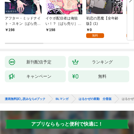
アフター・ミッドナイ
イケボ配信者は俺狙
初恋の悪魔【全年齢
ライ
ト・スキン［ばら売
い！？［ばら売り］
版】(1)
【全
り］ 第1話
第1話
0
0
198
198
無料
新刊配信予定
ランキング
キャンペーン
無料
漫画無料試し読みならdブック
BLマンガ
はるかぜの鼓動 分冊版
はるかぜ
アプリならもっと便利で快適に！