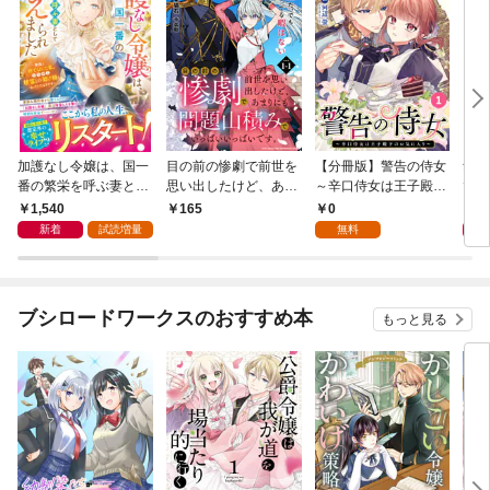
加護なし令嬢は、国一
目の前の惨劇で前世を
【分冊版】警告の侍女
無能
番の繁栄を呼ぶ妻とし
思い出したけど、あま
～辛口侍女は王子殿下
で八
て迎えられました～無
りにも問題山積みでい
のお気に入り～ 第1話
す
1,540
0
1,
165
能と捨てられた私、ど
っぱいいっぱいです。
(アリアンローズコミ
新着
試読増量
無料
うやら精霊との架け橋
連載版：1-1
ックス)
となっていたようです
～【電子限定SS付
き】
ブシロードワークスのおすすめ本
もっと見る