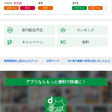
巻
825
110
0
71
7
試読フル
割引
無料
タテヨミ
試読フル
タ
新刊配信予定
ランキング
キャンペーン
無料
漫画無料試し読みならdブック
女性マンガ
目の前の惨劇で前世を思い出したけど
アプリならもっと便利で快適に！