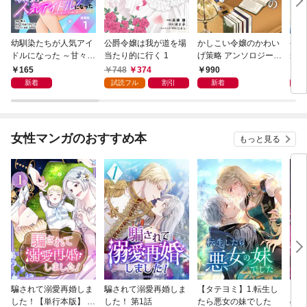
幼馴染たちが人気アイ
公爵令嬢は我が道を場
かしこい令嬢のかわい
今更
ドルになった ～甘々な
当たり的に行く 1
げ策略 アンソロジーコ
遅れ
彼女たちは俺に貢いで
ミック
令嬢
165
748
374
990
9
くれている～ 連載版：
ソロ
新着
試読フル
割引
新着
1
女性マンガのおすすめ本
もっと見る
騙されて溺愛再婚しま
騙されて溺愛再婚しま
【タテヨミ】1.転生し
【タ
した！【単行本版】 1
した！ 第1話
たら悪女の妹でした
の私