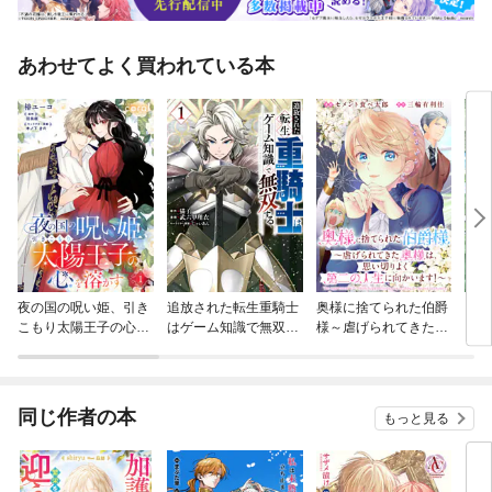
あわせてよく買われている本
夜の国の呪い姫、引き
追放された転生重騎士
奥様に捨てられた伯爵
ヒロ
こもり太陽王子の心を
はゲーム知識で無双す
様～虐げられてきた奥
え、
溶かす（単話版）
る
様は、思い切りよく第
イド
二の人生に向かいま
OMI
す！～ 【連載版】
同じ作者の本
もっと見る