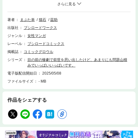
じめるが、夫である辺境騎士団長との対立など、問題は山積みで――!?
著者
まぶた単
猫石
茲助
出版社
ブシロードワークス
ジャンル
女性マンガ
レーベル
ブシロードコミックス
掲載誌
コミックグロウル
シリーズ
目の前の惨劇で前世を思い出したけど、あまりにも問題山積
みでいっぱいいっぱいです。
電子版配信開始日
2025/05/08
ファイルサイズ
- MB
作品をシェアする