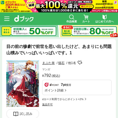
作品検索
カート
はじめての方へ
目の前の惨劇で前世を思い出したけど、あまりにも問題
山積みでいっぱいいっぱいです。1
まぶた単
猫石
他1名
マンガ
792
(税込)
7
pt
獲得
ポイント詳細
dカード利用でさらにポイント+2%
返品不可
試し読み