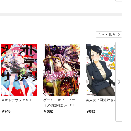
もっと見る
メオトデサファリ１
ゲーム オブ ファミ
美人女上司滝沢さん
リア-家族戦記- 01
748
682
682