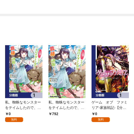
私、蜘蛛なモンスター
私、蜘蛛なモンスター
ゲーム オブ ファミ
をテイムしたので、ス
をテイムしたので、ス
リア-家族戦記-【分冊
パイダーシルクで裁縫
パイダーシルクで裁縫
版】 1
0
0
792
を頑張ります！【分冊
を頑張ります！ 1
無料
無料
版】 1