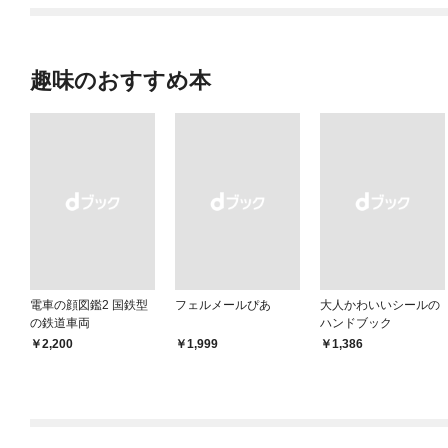
趣味のおすすめ本
電車の顔図鑑2 国鉄型
フェルメールぴあ
大人かわいいシールの
の鉄道車両
ハンドブック
￥2,200
￥1,999
￥1,386