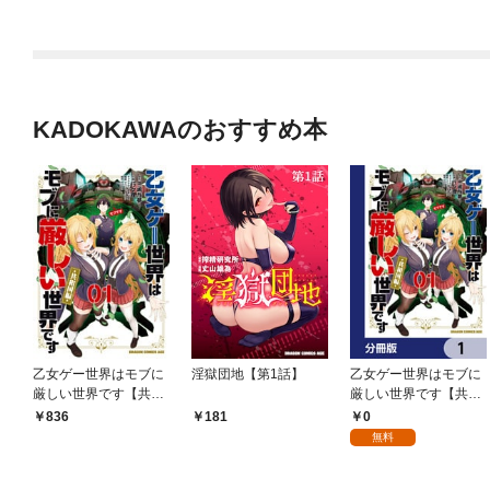
KADOKAWAのおすすめ本
乙女ゲー世界はモブに
淫獄団地【第1話】
乙女ゲー世界はモブに
厳しい世界です【共和
厳しい世界です【共和
国編】 ０１
国編】【分冊版】 1
0
836
181
無料