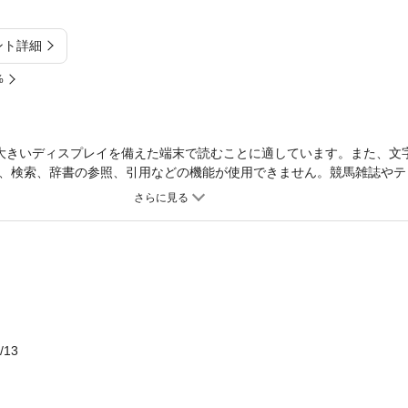
ント詳細
%
大きいディスプレイを備えた端末で読むことに適しています。また、文
、検索、辞書の参照、引用などの機能が使用できません。競馬雑誌やテ
谷敬正氏が競馬月刊誌「サラブレ」で連載する「重賞アプローチ」の単行
6レースの亀谷流の予想ポイントを重賞ごとに解説。一年間を通じて役立つ
データを一新し、血統とラップに特化した攻略ポイントを新たに掲載し
/13