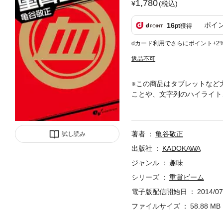
1,780
(税込)
ポイ
16
pt
獲得
dカード利用でさらにポイント+2
返品不可
※この商品はタブレットなど
ことや、文字列のハイライト
中の予想のレッスンプロ・亀
度版。JRA平地全重賞12
単行本化にあたっては、過去
著者
亀谷敬正
試し読み
出版社
KADOKAWA
ジャンル
趣味
シリーズ
重賞ビーム
電子版配信開始日
2014/07
ファイルサイズ
58.88 MB