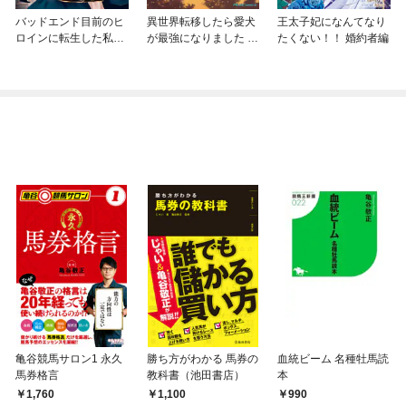
バッドエンド目前のヒ
異世界転移したら愛犬
王太子妃になんてなり
ロインに転生した私、
が最強になりました ～
たくない！！ 婚約者編
今世では恋愛するつも
シルバーフェンリルと
りがチートな兄が離し
俺が異世界暮らしを始
てくれません！？@C
めたら～ THE COMIC
OMIC
亀谷競馬サロン1 永久
勝ち方がわかる 馬券の
血統ビーム 名種牡馬読
馬券格言
教科書（池田書店）
本
1,760
1,100
990