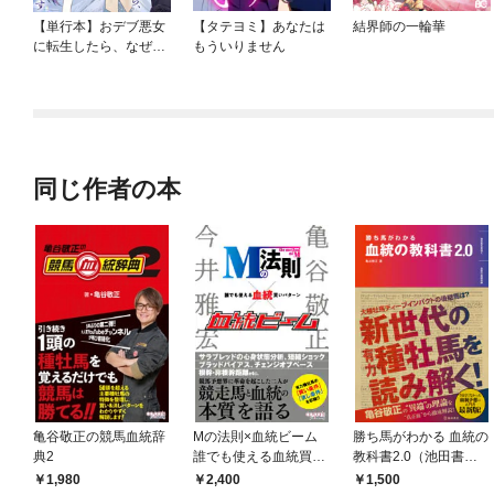
【単行本】おデブ悪女
【タテヨミ】あなたは
結界師の一輪華
に転生したら、なぜか
もういりません
ラスボス王子様に執着
されています
同じ作者の本
亀谷敬正の競馬血統辞
Mの法則×血統ビーム
勝ち馬がわかる 血統の
典2
誰でも使える血統買い
教科書2.0（池田書
パターン
店）
1,980
2,400
1,500