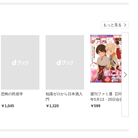
もっと見る
恐怖の民俗学
知識ゼロから日本酒入
週刊ファミ通 【2021
門
年5月13・20日合併
鑑
号】
￥1,045
￥1,320
599