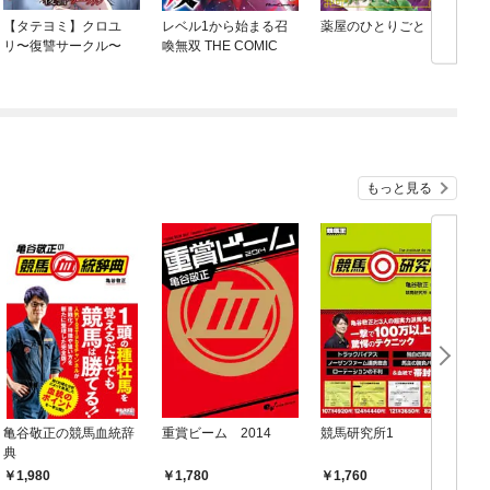
【タテヨミ】クロユ
レベル1から始まる召
薬屋のひとりごと
リ〜復讐サークル〜
喚無双 THE COMIC
もっと見る
亀谷敬正の競馬血統辞
重賞ビーム 2014
競馬研究所1
典
1,980
1,780
1,760