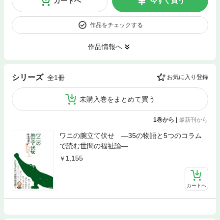
カートへ
今すぐ買う
作品をチェックする
作品情報へ
シリーズ
全1冊
お気に入り登録
未購入巻をまとめて買う
1巻から
|
最新刊から
ワニの腕立て伏せ ―35の物語と5つのコラム
で読む世間の福祉論―
1,155
カートへ