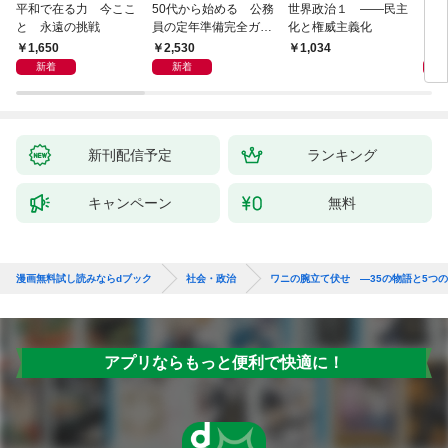
平和で在る力 今ここ
50代から始める 公務
世界政治１ ――民主
「力
と 永遠の挑戦
員の定年準備完全ガイ
化と権威主義化
く 
ド
1,650
2,530
1,
1,034
新着
新着
新刊配信予定
ランキング
キャンペーン
無料
漫画無料試し読みならdブック
社会・政治
ワニの腕立て伏せ ―35の物語と5つ
アプリならもっと便利で快適に！