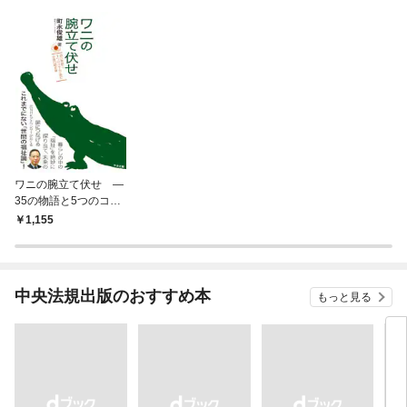
ワニの腕立て伏せ ―
35の物語と5つのコラ
ムで読む世間の福祉論
1,155
―
中央法規出版のおすすめ本
もっと見る