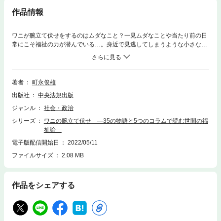
作品情報
ワニが腕立て伏せをするのはムダなこと？一見ムダなことや当たり前の日
常にこそ福祉の力が潜んでいる…。身近で見逃してしまうような小さな幸
せや優しさを感じるエピソードの数々。元ＮＨＫアナウンサーが著した、
読む人がほっこりして、少し涙する珠玉のエッセイ集。【目次】第１章
リフォーム大作戦こんなはずじゃなかった／クリスマスプレゼント／愛す
る妻に贈る花／癒しの岩盤浴／一鉢の草花をあなたに／リフォーム大作戦
著者
町永俊雄
／スポーツジムに行く／（コラム）福祉はどこに行ったのだろう第２章
出版社
中央法規出版
二つの東京オリンピック元気？／みんなちがって、みんないい／ちいさこ
べの福祉／誰がピラミッドを崩したのか／二つの東京オリンピック／（コ
ジャンル
社会・政治
ラム）幻想の福祉第３章 人生という放物線フォーラムに笑う／介護の力
シリーズ
ワニの腕立て伏せ ―35の物語と5つのコラムで読む世間の福
とは何か／人生という放物線／物語としての福祉を／さよなら「居心地の
祉論―
良い社会」／（コラム）共生社会の罠第４章 三丁目郵便局の奇跡スイカ
の「絆」／至福のテラス／「落ち葉」の福祉／福祉の「馬鹿力」／良い年
電子版配信開始日
2022/05/11
に／オッサンの子育て支援／三丁目郵便局の奇跡／（コラム）福祉を創る
ファイルサイズ
2.08 MB
第５章 座敷わらしと認知症認知症をあきらめない／座敷わらしと認知症
／「同行二人」／「認知症学」を創ろう／津軽回想法紀行／イチバン、ア
リガトウ／朝花の唄／盛岡にイーハトーブを見た／認知症の予防／チー
作品をシェアする
ム・ディメンシア／（コラム）答えのない問題終章 認知症になる「私」
が考えた「認知症」認知症を時代の真ん中に／「誰もが認知症になりう
る」時代／認知症になる「私」／「認知症」をめぐる変化がもたらしたも
の／「パーソン センタード ソサエティ」へ／認知症が拓く新時代