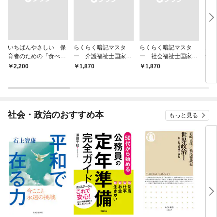
いちばんやさしい 保
らくらく暗記マスタ
らくらく暗記マスタ
見て
育者のための「食べな
ー 介護福祉士国家試
ー 社会福祉士国家試
士国
い子」サポートＢＯＯ
験２０２７
験２０２７
￥2,200
￥1,870
￥1,870
￥2,
Ｋ 偏食・少食のお悩
み解決！
社会・政治のおすすめ本
もっと見る