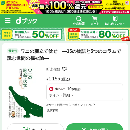
作品検索
カート
はじめての方へ
ワニの腕立て伏せ ―35の物語と5つのコラムで
最新刊
読む世間の福祉論―
町永俊雄
1,155
(税込)
10
pt
獲得
ポイント詳細
dカード利用でさらにポイント+2%
返品不可