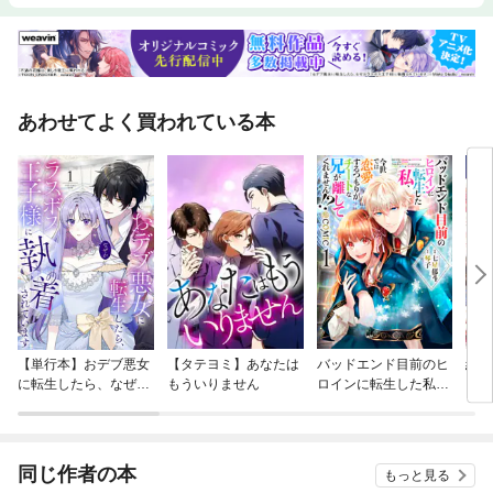
あわせてよく買われている本
【単行本】おデブ悪女
【タテヨミ】あなたは
バッドエンド目前のヒ
結界
に転生したら、なぜか
もういりません
ロインに転生した私、
ラスボス王子様に執着
今世では恋愛するつも
されています
りがチートな兄が離し
てくれません！？@C
OMIC
同じ作者の本
もっと見る