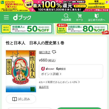
作品検索
カート
はじめての方へ
性と日本人 日本人の歴史第１巻
樋口清之
660
(税込)
6
pt
獲得
ポイント詳細
dカード利用でさらにポイント+2%
返品不可
試し読み