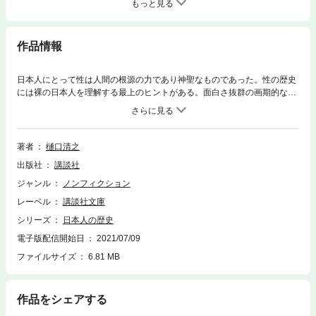
もっと見る
作品情報
日本人にとって性は人間の根源の力であり神聖なものであった。性の歴史
には裸の日本人を理解する最上のヒントがある。面白さ抜群の画期的な日
本史――古代日本人は、「性」を人間と自然の繁栄の根源の力としてとら
え、その神秘的で不思議な力に霊性を感じ、それを生活の根本とする意識
をもっていた。そして、世界に冠たる恋愛小説『源氏物語』を生みだすほ
どの、性の先進国となった……。秀れた日本人の知的蓄積を該博な知識で
著者
樋口清之
綴った、画期的な部門別日本史。渾身のライフワ－ク。＜全５巻＞
出版社
講談社
ジャンル
ノンフィクション
レーベル
講談社文庫
シリーズ
日本人の歴史
電子版配信開始日
2021/07/09
ファイルサイズ
6.81 MB
作品をシェアする