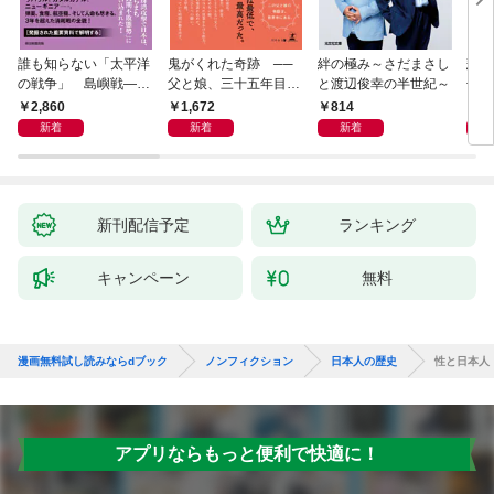
誰も知らない「太平洋
鬼がくれた奇跡 ──
絆の極み～さだまさし
悲劇
の戦争」 島嶼戦――
父と娘、三十五年目の
と渡辺俊幸の半世紀～
子 
マッカーサーとの激闘
赦し
読み
2,860
1,672
814
1,
の真実
新着
新着
新着
新刊配信予定
ランキング
キャンペーン
無料
漫画無料試し読みならdブック
ノンフィクション
日本人の歴史
性と日本人
アプリならもっと便利で快適に！