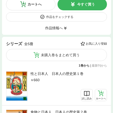
カートへ
今すぐ買う
作品をチェックする
作品情報へ
シリーズ
全5冊
お気に入り登録
未購入巻をまとめて買う
1巻から
|
最新刊から
性と日本人 日本人の歴史第１巻
660
試し読み
カートへ
食物と日本人 日本人の歴史第２巻