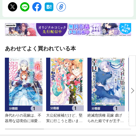
あわせてよく買われている本
身代わりの花嫁は、不
大公妃候補だけど、堅
絶滅危惧種 花嫁 虐げ
婚約
器用な辺境伯に溺愛さ
実に行こうと思います
られた姫ですが王子様
我慢
れる【分冊版】
【分冊版】
の呪いを解いて幸せに
冊版
なります【分冊版】