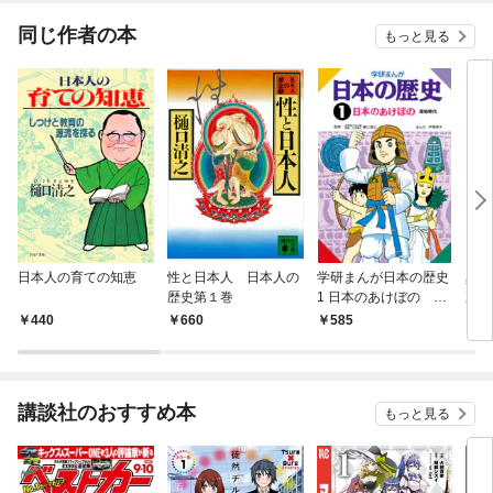
同じ作者の本
もっと見る
日本人の育ての知恵
性と日本人 日本人の
学研まんが日本の歴史
真田
歴史第１巻
1 日本のあけぼの 原
夏の
始時代
440
660
585
5
講談社のおすすめ本
もっと見る