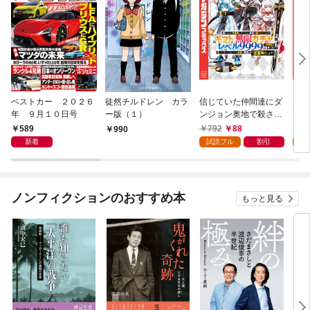
ベストカー ２０２６
徒然チルドレン カラ
信じていた仲間達にダ
魔女
年 ９月１０日号
ー版（１）
ンジョン奥地で殺され
かけたがギフト『無限
589
792
88
7
990
ガチャ』でレベル９９
新着
試読フル
割引
試
９９の仲間達を手に入
れて元パーティーメン
バーと世界に復讐＆
『ざまぁ！』します！
ノンフィクションのおすすめ本
もっと見る
（１）