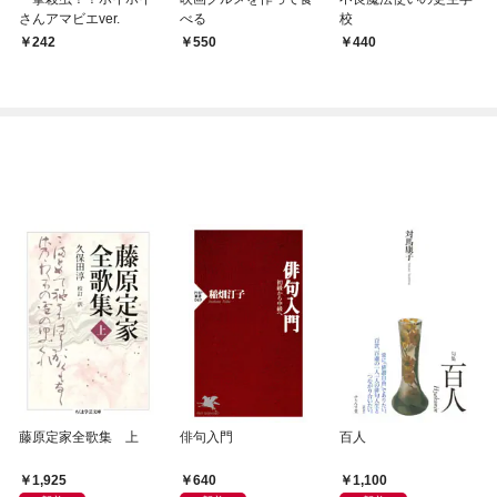
さんアマビエver.
べる
校
242
550
440
藤原定家全歌集 上
俳句入門
百人
1,925
640
1,100