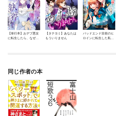
【単行本】おデブ悪女
【タテヨミ】あなたは
バッドエンド目前のヒ
に転生したら、なぜか
もういりません
ロインに転生した私、
ラスボス王子様に執着
今世では恋愛するつも
されています
りがチートな兄が離し
てくれません！？@C
OMIC
同じ作者の本