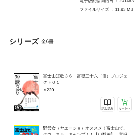
電子版配信開始日
2014/07
ファイルサイズ
11.93 MB
シリーズ
全6冊
富士山短歌３６ 富嶽三十六（冊）プロジェ
クト０１
220
試し読み
カートへ
野営女（ヤエージョ）オススメ！富士山で、
クウ、ネル、キャンプ！！【山梨編】 富嶽