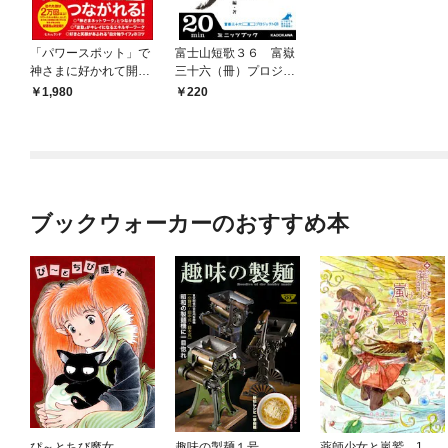
「パワースポット」で
富士山短歌３６ 富嶽
神さまに好かれて開運
三十六（冊）プロジェ
する方法
クト０１
1,980
220
ブックウォーカーのおすすめ本
ぴ～とちび魔女
趣味の製麺１号
薬師少女と嵐鷲 1