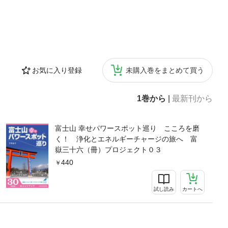
お気に入り登録
未購入巻をまとめて買う
1巻から
|
最新刊から
富士山 幸せパワースポット巡り こころを磨
く！ 浄化とエネルギーチャージの旅へ 富
嶽三十六（冊）プロジェクト０３
440
試し読み
カートへ