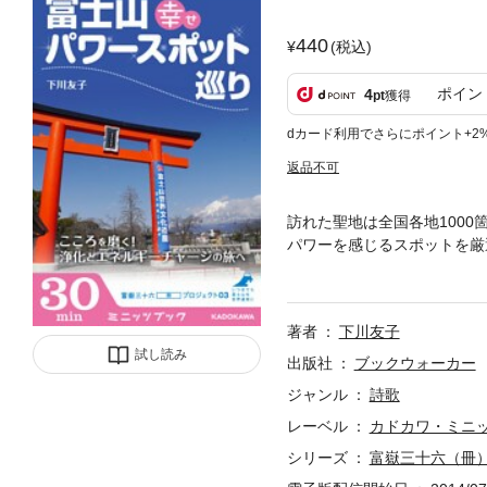
440
(税込)
ポイン
4
pt
獲得
dカード利用でさらにポイント+2
返品不可
訪れた聖地は全国各地100
パワーを感じるスポットを厳
スポットに行ってどうしたら
な素朴な疑問や参拝のマナー
ほど、心も体もプラスのパワ
著者
下川友子
＆パワーチャージしませんか
試し読み
力が宿る場所・富士山周辺の
出版社
ブックウォーカー
神社／北口本宮冨士浅間神社
ジャンル
詩歌
止の滝／竜宮洞穴／忍野八海
レーベル
カドカワ・ミニ
ポットに訪れるようになって
シリーズ
富嶽三十六（冊