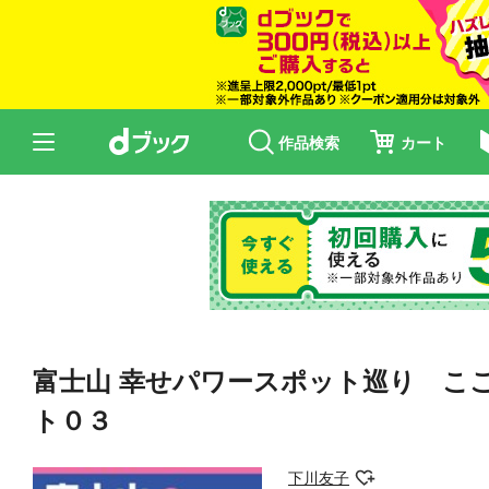
作品検索
カート
富士山 幸せパワースポット巡り こ
ト０３
下川友子