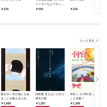
トーカーなんてやって
ない！
220
550
220
もっと見る
夜をゆく舟が他にもあ
詩歌集 見えないけれど
仲良く その時 思った
ることを教えるために
満天の星
こと詩集？
歌はひかった
1,980
1,287
1,386