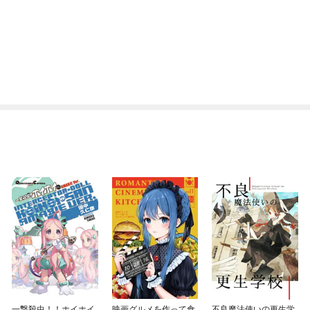
一撃殺虫！！ホイホイ
映画グルメを作って食
不良魔法使いの更生学