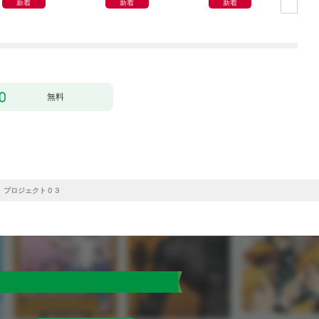
新着
新着
新着
無料
）プロジェクト０３