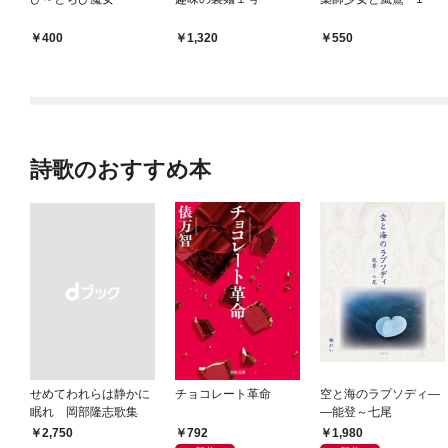
400
1,320
550
詩歌のおすすめ本
せめてわれらは静かに
チョコレート革命
空と海のラプソディ―
眠れ 岡部隆志歌集
―能登～七尾
792
1,980
￥2,750