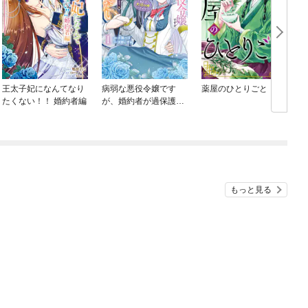
王太子妃になんてなり
病弱な悪役令嬢です
薬屋のひとりごと
たくない！！ 婚約者編
が、婚約者が過保護す
ぎて逃げ出したい(私た
ち犬猿の仲でしたよ
ね！？)
もっと見る