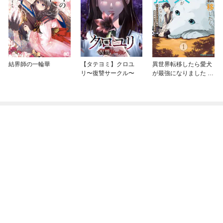
結界師の一輪華
【タテヨミ】クロユ
異世界転移したら愛犬
リ〜復讐サークル〜
が最強になりました ～
シルバーフェンリルと
俺が異世界暮らしを始
めたら～ THE COMIC