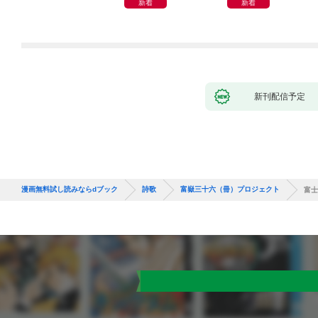
新着
新着
新刊配信予定
漫画無料試し読みならdブック
詩歌
富嶽三十六（冊）プロジェクト
富士