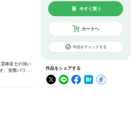
今すぐ買う
カートへ
作品をチェックする
、霊峰富士の強い
作品をシェアする
す。実際パワー
は？ ――そん
…全部引き寄せる
もとでヒーリング
山とは、生命の
神社／河口浅間
／白糸の滝・音
気～・パワース