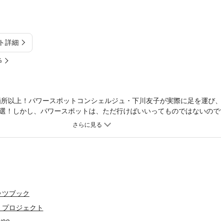
ト詳細
%
0箇所以上！パワースポットコンシェルジュ・下川友子が実際に足を運び
選！しかし、パワースポットは、ただ行けばいいってものではないので
いいの？ パワーってどんな感じ？ よりよいパワーをいただくために
、自分の“気”を浄化する方法なども紹介します。金運、恋愛運、仕事運
ーを感じる“開運体質”に！ 忙しい日常からちょっと離れて、富士のふ
？【目次】・パワースポットとは、気がよくて、気持ちがいい所・富士
パワースポット： 富士山本宮浅間大社／山宮浅間神社／冨士御室浅間
／山中浅間神社・山中諏訪神社／富士山小御嶽神社／小富士／母の白滝
／柿田川湧水群・心と体がキラキラするために～パワースポットと人の
ッツブック
）プロジェクト