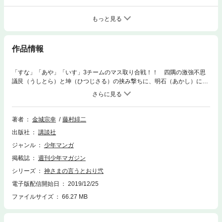
もっと見る
作品情報
「すな」「あや」「いす」3チームのマス取り合戦！！ 四隅の激強不思
議艮（うしとら）と坤（ひつじさる）の挟み撃ちに、明石（あかし）に想
いを告げ、涙（るい）が命を落とす…。怒り、復讐を果たす明石！ 一丸
となる、すなとりチーム！ 寂しさと怖さから、修羅となった原海（はら
かい）も改心！ だけど、いきなり新ルール導入！？
著者
金城宗幸
藤村緋二
出版社
講談社
ジャンル
少年マンガ
掲載誌
週刊少年マガジン
シリーズ
神さまの言うとおり弐
電子版配信開始日
2019/12/25
ファイルサイズ
66.27 MB