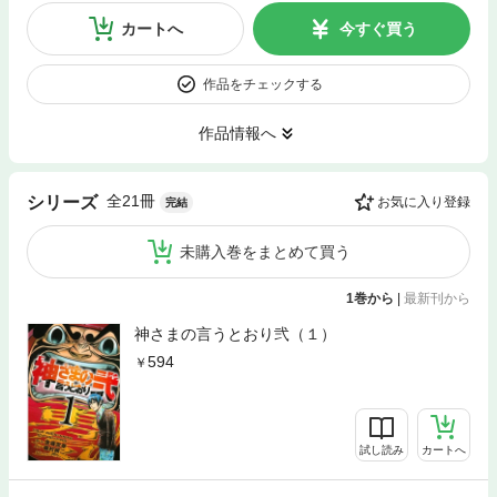
カートへ
今すぐ買う
作品をチェックする
作品情報へ
全21冊
シリーズ
お気に入り登録
完結
未購入巻をまとめて買う
1巻から
|
最新刊から
神さまの言うとおり弐（１）
594
試し読み
カートへ