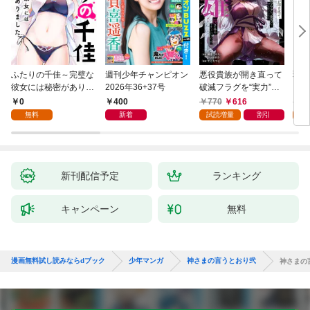
ふたりの千佳～完璧な
週刊少年チャンピオン
悪役貴族が開き直って
弱虫
彼女には秘密がありま
2026年36+37号
破滅フラグを“実力”で
IKE
した(1)
叩き折っていたら、い
0
400
770
616
6
つの間にかヒロイン達
無料
新着
試読増量
割引
試
から英雄視されるよう
になった件（コミッ
ク） 1巻
新刊配信予定
ランキング
キャンペーン
無料
漫画無料試し読みならdブック
少年マンガ
神さまの言うとおり弐
神さまの