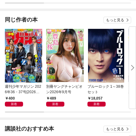
同じ作者の本
もっと見る
週刊少年マガジン 202
別冊ヤングチャンピオ
ブルーロック 1～38巻
ヤン
6年36・37号[2026年8
ン2026年9月号
セット
26年
月5日発売]
400
489
18,057
4
新着
新着
新着
講談社のおすすめ本
もっと見る