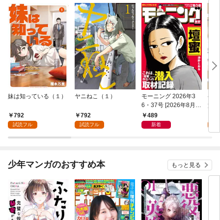
妹は知っている（１）
ヤニねこ（１）
モーニング 2026年3
ゲー
6・37号 [2026年8月6
貴族
日発売]
外れ
792
792
489
7
を駆
試読フル
試読フル
新着
試
して
少年マンガのおすすめ本
もっと見る