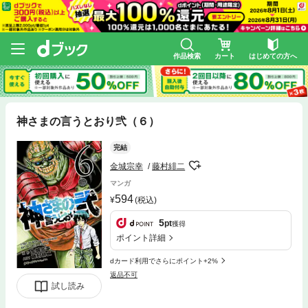
作品検索
カート
はじめての方へ
神さまの言うとおり弐（６）
完結
金城宗幸
藤村緋二
マンガ
594
(税込)
5
pt
獲得
ポイント詳細
dカード利用でさらにポイント+2%
返品不可
試し読み