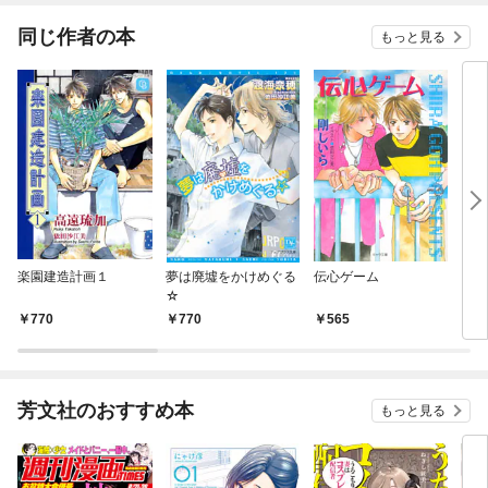
同じ作者の本
もっと見る
楽園建造計画１
夢は廃墟をかけめぐる
伝心ゲーム
レジ
☆
770
770
565
6
芳文社のおすすめ本
もっと見る