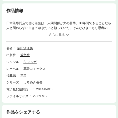
作品情報
日本茶専門店で働く若葉は、人間関係が大の苦手。30年間できることなら
人と関わらずに生きてゆきたいと願っていた。そんなひきこもり思考の若
葉に一目惚れをしたのは、社交的な年下男子・吉川。「俺と付き合って下
さい」と突然の告白を受け、経験の浅い若葉の頭はパンク寸前…!? 難攻不
落な若葉に、吉川の愛が入り込む余地はあるのか!? 描き下ろし後日談はた
っぷり22ページ★
著者
依田沙江美
出版社
芳文社
ジャンル
BLマンガ
レーベル
花音コミックス
掲載誌
花音
シリーズ
よろめき番長
電子版配信開始日
2014/04/15
ファイルサイズ
29.69 MB
作品をシェアする