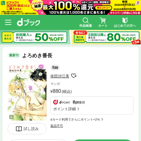
作品検索
カート
はじめての方へ
よろめき番長
最新刊
完結
依田沙江美
マンガ
880
(税込)
8
pt
獲得
ポイント詳細
dカード利用でさらにポイント+2%
返品不可
試し読み