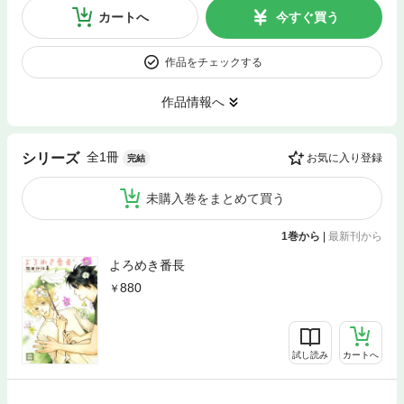
カートへ
今すぐ買う
作品をチェックする
作品情報へ
全1冊
シリーズ
お気に入り登録
完結
未購入巻をまとめて買う
1巻から
|
最新刊から
よろめき番長
880
試し読み
カートへ