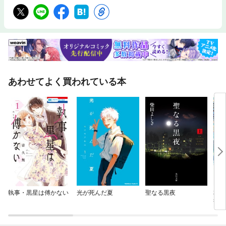
あわせてよく買われている本
執事・黒星は傅かない
光が死んだ夏
聖なる黒夜
本好
部