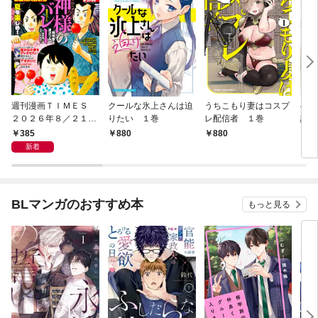
週刊漫画ＴＩＭＥＳ
クールな氷上さんは迫
うちこもり妻はコスプ
へな
２０２６年８／２１・
りたい １巻
レ配信者 １巻
話焼
２８合併号
巻
385
880
880
8
新着
BLマンガのおすすめ本
もっと見る