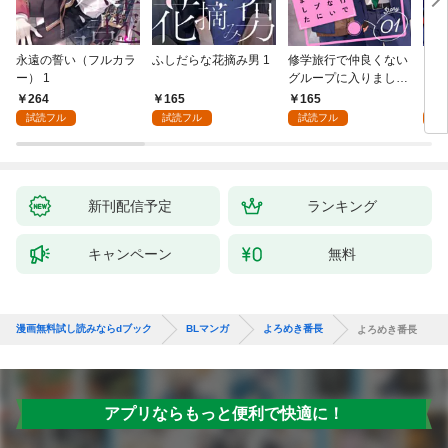
永遠の誓い（フルカラ
ふしだらな花摘み男 1
修学旅行で仲良くない
アル
ー） 1
グループに入りました
にな
【単話版】1巻
最強
264
165
165
0
が、
試読フル
試読フル
試読フル
ら執
す～
新刊配信予定
ランキング
キャンペーン
無料
漫画無料試し読みならdブック
BLマンガ
よろめき番長
よろめき番長
アプリならもっと便利で快適に！