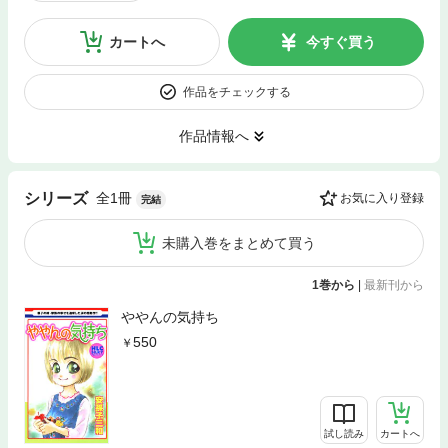
カートへ
今すぐ買う
作品をチェックする
作品情報へ
全1冊
シリーズ
お気に入り登録
完結
未購入巻をまとめて買う
1巻から
|
最新刊から
ややんの気持ち
550
試し読み
カートへ