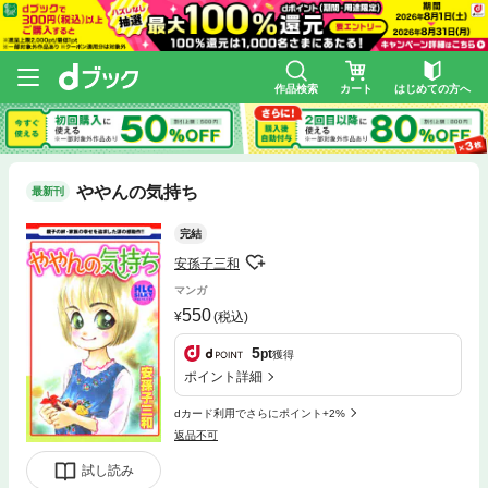
作品検索
カート
はじめての方へ
ややんの気持ち
最新刊
完結
安孫子三和
マンガ
550
(税込)
5
pt
獲得
ポイント詳細
dカード利用でさらにポイント+2%
返品不可
試し読み