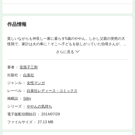
作品情報
貧しいながらも仲良し一家に暮らす5歳のややん。しかし父親の突然の大
怪我で、家計は火の車に！そこへ子どもを欲しがっていた伯母さんが、や
やんを養女にしたいと言ってきて…！？家族の絆を描いた感動作！
著者
安孫子三和
出版社
白泉社
ジャンル
女性マンガ
レーベル
白泉社レディース・コミックス
掲載誌
Silky
シリーズ
ややんの気持ち
電子版配信開始日
2014/07/29
ファイルサイズ
27.13 MB