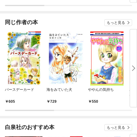
同じ作者の本
もっと見る
バースデーカード
海をみていた犬
ややんの気持ち
パオ
巻
605
729
550
5
白泉社のおすすめ本
もっと見る