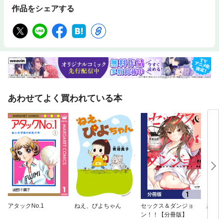
作品をシェアする
あわせてよく買われている本
アタックNo.1
ねえ、ぴよちゃん
セックス＆ダンジョ
組長
ン！！【分冊版】