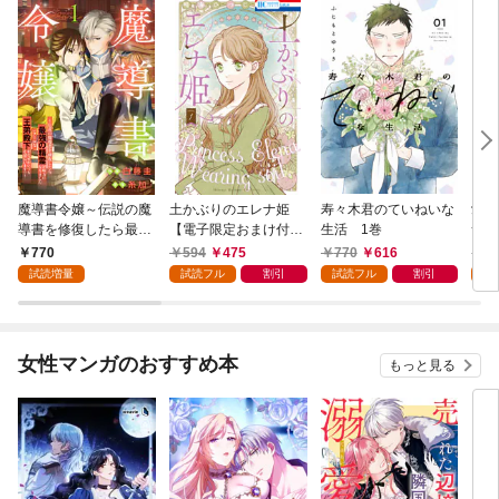
魔導書令嬢～伝説の魔
土かぶりのエレナ姫
寿々木君のていねいな
愛さ
導書を修復したら最強
【電子限定おまけ付
生活 1巻
つ 
の精霊が味方になりま
き】 1巻
770
594
475
770
616
6
した（クールな王弟殿
試読増量
試読フル
割引
試読フル
割引
試
下がなぜかいつもそば
にいます）～【おまけ
描き下ろし付き】 1
巻
女性マンガのおすすめ本
もっと見る