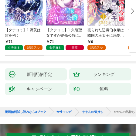
【タテヨミ】1.野茨は
【タテヨミ】1.欠陥聖
売られた辺境伯令嬢は
千鶴
霜を抱く
女ですが絶倫公爵にす
隣国の王太子に溺愛さ
に一
がられています
れる 1
【分
71
71
0
0
家の
タテヨミ
試読フル
タテヨミ
新着
試読フル
新刊配信予定
ランキング
キャンペーン
無料
漫画無料試し読みならdブック
女性マンガ
ややんの気持ち
ややんの気持ち