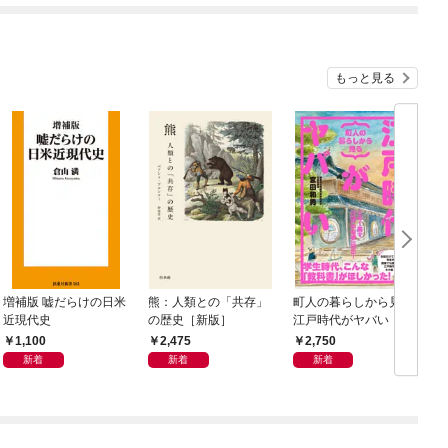
もっと見る
増補版 嘘だらけの日米
熊：人類との「共存」
町人の暮らしから見る
近現代史
の歴史［新版］
江戸時代がヤバい
1,100
2,475
2,750
新着
新着
新着