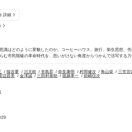
ト詳細
%
意識はどのように変貌したのか。コーヒーハウス、旅行、衛生思想、売
らむ市民階級の革命時代を、思いがけない角度からつかんで活写する力
三
猿谷要
川北稔
辛島昇
奈良康明
村岡健次
角山栄
三笠宮
渡辺昌美
金澤誠
三田村泰助
堀越孝一
前嶋信次
俗
/29