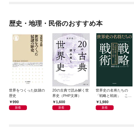
歴史・地理・民俗のおすすめ本
世界をつくった奴隷の
20の古典で読み解く世
世界史の名将たちの
歴史
界史（PHP文庫）
「戦略と戦術」 この
社会で賢く生きる方法
990
1,600
1,980
は歴史が教えてくれる
新着
新着
新着