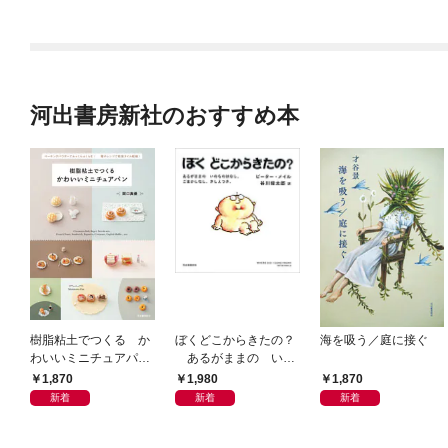
河出書房新社のおすすめ本
樹脂粘土でつくる か
ぼくどこからきたの？
海を吸う／庭に接ぐ
わいいミニチュアパ
あるがままの いの
ン ベーキングパウダ
ちのはなし。ごまかし
1,870
1,980
1,870
ーでふっくらふくら
なし、さしえつき。
新着
新着
新着
む！ 電子レンジで乾
燥タイム短縮！