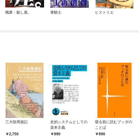
職業・殺し屋。
青騎士
ヒストリエ
三大陸周遊記
史的システムとしての
寝る前に読むブッダの
資本主義
ことば
2,750
990
990