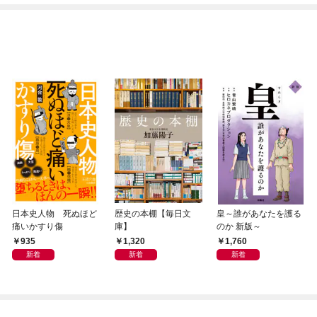
日本史人物 死ぬほど
歴史の本棚【毎日文
皇～誰があなたを護る
痛いかすり傷
庫】
のか 新版～
935
1,320
1,760
新着
新着
新着