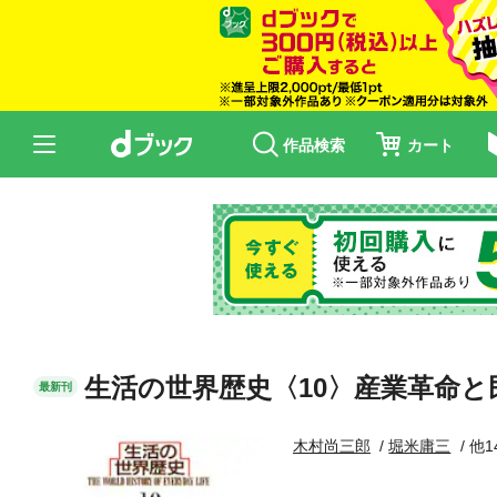
作品検索
カート
生活の世界歴史〈10〉産業革命と
最新刊
木村尚三郎
堀米庸三
他1