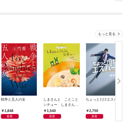
もっと見る
戦争と五人の女
しまさんと ことこと
ちょっとだけエスパー
シチュー しまさんク
ッキングえほん
1,848
1,540
2,750
新着
新着
新着