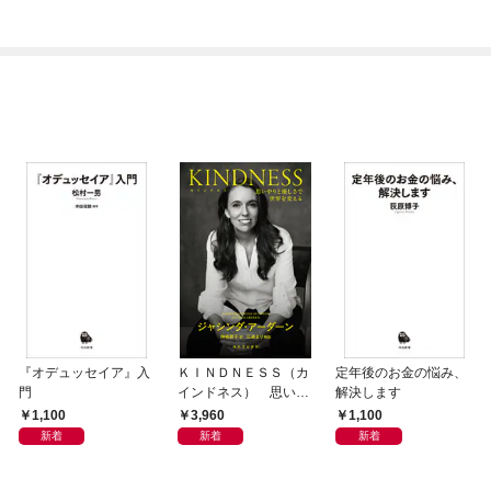
『オデュッセイア』入
ＫＩＮＤＮＥＳＳ（カ
定年後のお金の悩み、
門
インドネス） 思いや
解決します
りと優しさで世界を変
1,100
3,960
1,100
える
新着
新着
新着