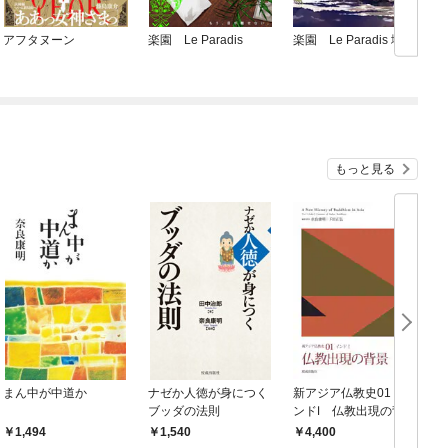
アフタヌーン
楽園 Le Paradis
楽園 Le Paradis 増刊
もっと見る
まん中が中道か
ナゼか人徳が身につく
新アジア仏教史01 イ
ブッダの法則
ンドⅠ 仏教出現の背景
1,494
1,540
4,400