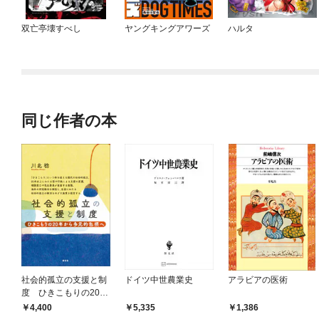
双亡亭壊すべし
ヤングキングアワーズ
ハルタ
同じ作者の本
社会的孤立の支援と制
ドイツ中世農業史
アラビアの医術
度 ひきこもりの20年
から多元的包摂へ
4,400
5,335
1,386