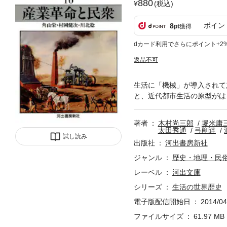
880
(税込)
ポイン
8
pt
獲得
dカード利用でさらにポイント+2
返品不可
生活に「機械」が導入されて
と、近代都市生活の原型がは
著者
木村尚三郎
堀米庸
太田秀通
弓削達
試し読み
出版社
河出書房新社
ジャンル
歴史・地理・民
レーベル
河出文庫
シリーズ
生活の世界歴史
電子版配信開始日
2014/04
ファイルサイズ
61.97 MB