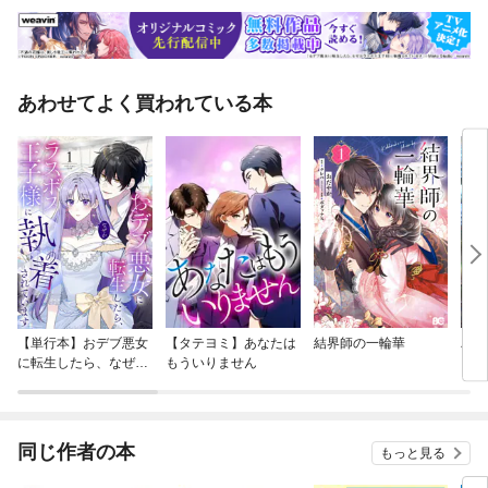
あわせてよく買われている本
【単行本】おデブ悪女
【タテヨミ】あなたは
結界師の一輪華
バッ
に転生したら、なぜか
もういりません
ロイ
ラスボス王子様に執着
今世
されています
りが
てく
OMI
同じ作者の本
もっと見る