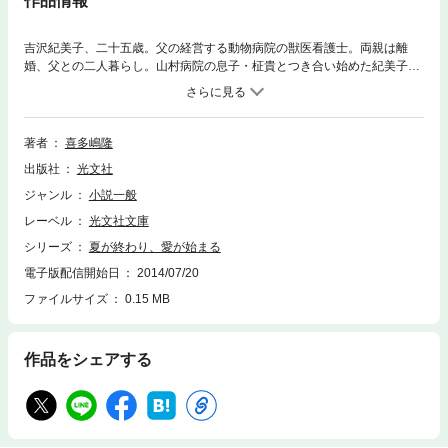
作品情報
吉沢紀美子、二十五歳。父の経営する動物病院の獣医看護士。両親は離
婚、父との二人暮らし。山村病院の息子・柾貴とつき合い始めた紀美子の
前に、病気の猫を抱えた漁師・鈴木正太郎が現れる。何事もスマートな柾
貴、口下手で、無骨な正太郎。二人の間で、紀美子の心は……。鎌倉・材
木座を舞台に、恋は、不器用に、遠回りしながらも深まっていく。青春恋
愛小説。
著者
喜多嶋隆
出版社
光文社
ジャンル
小説一般
レーベル
光文社文庫
シリーズ
夏が終わり、愛が始まる
電子版配信開始日
2014/07/20
ファイルサイズ
0.15 MB
作品をシェアする