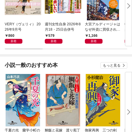
VERY（ヴェリィ） 20
週刊女性自身 2026年8
大宮アルディージャは
転売
26年9月号
月18・25日合併号
なぜ外資に買収された
から
のか？～日本サッカー
け）
860
579
1,166
1,
とスポーツビジネスに
新着
新着
新着
起きた「革命」～
小説一般のおすすめ本
もっと見る
千夏の光 蘭学小町の
鯛飯と花嫁 渡り庖丁
御家再興 三つの剣
降格