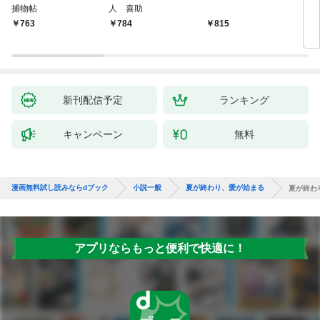
捕物帖
人 喜助
763
784
815
7
新刊配信予定
ランキング
キャンペーン
無料
漫画無料試し読みならdブック
小説一般
夏が終わり、愛が始まる
夏が終わ
アプリならもっと便利で快適に！