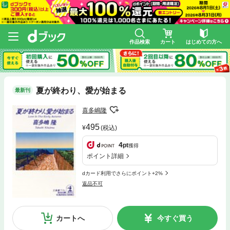
作品検索
カート
はじめての方へ
夏が終わり、愛が始まる
最新刊
喜多嶋隆
495
(税込)
4
pt
獲得
ポイント詳細
dカード利用でさらにポイント+2%
返品不可
カートへ
今すぐ買う