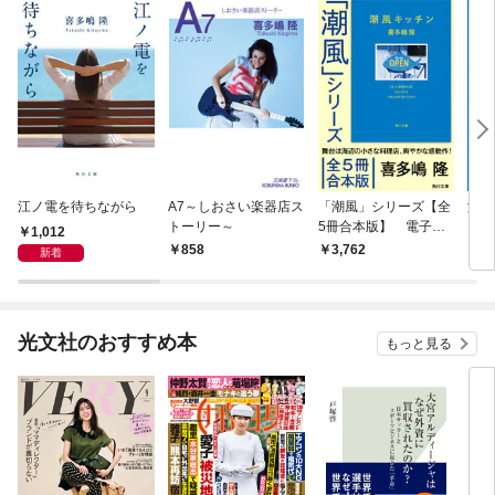
江ノ電を待ちながら
A7～しおさい楽器店ス
「潮風」シリーズ【全
潮風
トーリー～
5冊合本版】 電子特
1,012
典付き
858
3,762
7
新着
光文社のおすすめ本
もっと見る