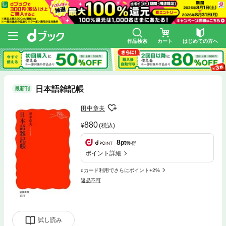
作品検索
カート
はじめての方へ
日本語雑記帳
最新刊
田中章夫
880
(税込)
8
pt
獲得
ポイント詳細
dカード利用でさらにポイント+2%
返品不可
試し読み