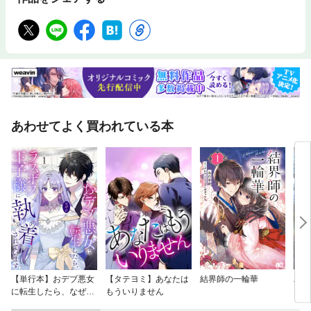
あわせてよく買われている本
【単行本】おデブ悪女
【タテヨミ】あなたは
結界師の一輪華
バッ
に転生したら、なぜか
もういりません
ロイ
ラスボス王子様に執着
今世