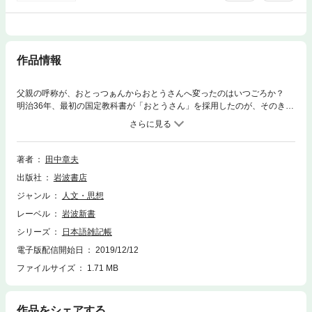
作品情報
父親の呼称が、おとっつぁんからおとうさんへ変ったのはいつごろか？
明治36年、最初の国定教科書が「おとうさん」を採用したのが、そのきっ
かけだった。しあさって・やのあさって等地域によって意味が異なる言
葉、多彩な方言、遷り変る敬語、呼びかけのコトバ、昭和の言葉など、さ
まざまな話題を取り上げるヨモヤマ話集。
著者
田中章夫
出版社
岩波書店
ジャンル
人文・思想
レーベル
岩波新書
シリーズ
日本語雑記帳
電子版配信開始日
2019/12/12
ファイルサイズ
1.71 MB
作品をシェアする