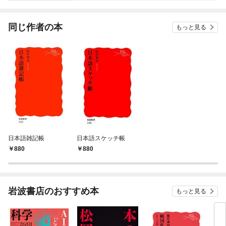
されています
りが
てく
OMI
同じ作者の本
もっと見る
日本語雑記帳
日本語スケッチ帳
880
880
岩波書店のおすすめ本
もっと見る