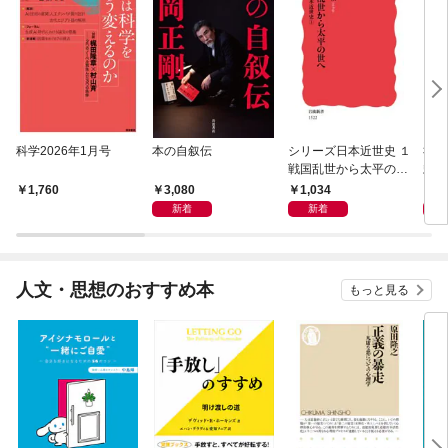
科学2026年1月号
本の自叙伝
シリーズ日本近世史 １
社会
戦国乱世から太平の世
頼の
へ
は可
3,080
1,034
1,
1,760
新着
新着
人文・思想のおすすめ本
もっと見る