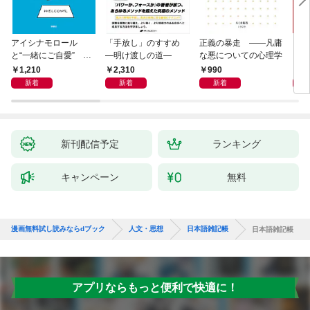
アイシナモロール
「手放し」のすすめ
正義の暴走 ――凡庸
リヴ
と“一緒にご自愛” ～
―明け渡しの道―
な悪についての心理学
イト
自分を好きになるため
1,210
2,310
990
2,
の56のコツ～
新着
新着
新着
新刊配信予定
ランキング
キャンペーン
無料
漫画無料試し読みならdブック
人文・思想
日本語雑記帳
日本語雑記帳
アプリならもっと便利で快適に！