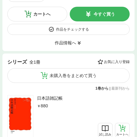
カートへ
今すぐ買う
作品をチェックする
作品情報へ
シリーズ
全1冊
お気に入り登録
未購入巻をまとめて買う
1巻から
|
最新刊から
日本語雑記帳
880
試し読み
カートへ