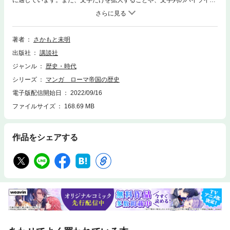
ト、検索、辞書の参照、引用などの機能が使用できません。マンガだから
わかりやすい。 迫力満点。面白い。完結編！――人気とりに走る若く残虐
な皇帝！ 激しい迫害をくぐりぬけるキリスト教徒！ カエサルの血を離れ
て栄えゆく大ローマ帝国！！ 「パンと見世物」のローマ繁栄の秘密とキ
著者
さかもと未明
リスト教徒の殉教とは。 第1章 皇帝ティベリウス第2章 孤独な皇帝第3章
出版社
講談社
ティベリウスの死第4章 カリグラの狂気第5章 学者皇帝クラウディウス―
―妻たちの野心第6章 ネロとアグリッピーナ第7章 キリスト教徒大迫害第8
ジャンル
歴史・時代
章 暴君の最期――新たな時代の幕開き
シリーズ
マンガ ローマ帝国の歴史
電子版配信開始日
2022/09/16
ファイルサイズ
168.69 MB
作品をシェアする