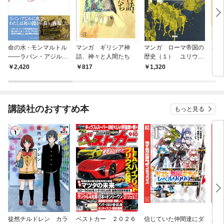
命の水 - モンマルトル
マンガ ギリシア神
マンガ ローマ帝国の
奥さ
――ラパン・アジルへ
話、神々と人間たち
歴史（１） ユリウ
の道 -
ス・カエサル、世界の
2,420
817
1,320
1,
運命を握った男
講談社のおすすめ本
もっと見る
徒然チルドレン カラ
ベストカー ２０２６
信じていた仲間達にダ
魔女