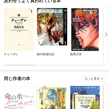
あわせてよく買われている本
チェーザレ
銀河英雄伝説
範馬刃牙
弱虫
同じ作者の本
もっと見る