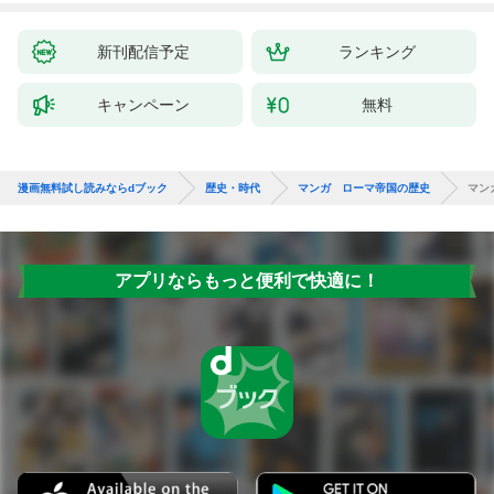
新刊配信予定
ランキング
キャンペーン
無料
漫画無料試し読みならdブック
歴史・時代
マンガ ローマ帝国の歴史
マン
アプリならもっと便利で快適に！