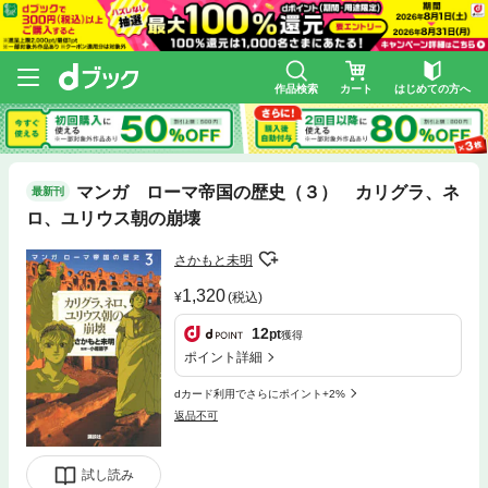
作品検索
カート
はじめての方へ
マンガ ローマ帝国の歴史（３） カリグラ、ネ
最新刊
ロ、ユリウス朝の崩壊
さかもと未明
1,320
(税込)
12
pt
獲得
ポイント詳細
dカード利用でさらにポイント+2%
返品不可
試し読み