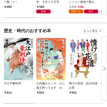
ー版（１）
年 ９月１０日号
ンジョン奥地で殺され
かけたがギフト『無限
589
792
88
7
990
ガチャ』でレベル９９
新着
試読フル
割引
試
９９の仲間達を手に入
れて元パーティーメン
バーと世界に復讐＆
『ざまぁ！』します！
歴史・時代のおすすめ本
もっと見る
（１）
大江戸豪剣侍
お内儀さんこそ、心に
情けの花道 品川任侠
必殺
鬼を飼ってます おけ
お宿
の弦
いの戯作手帖
814
924
902
8