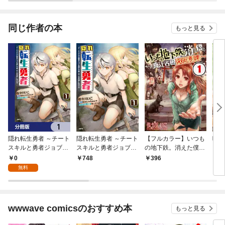
されています
りがチートな兄が離し
てくれません！？@C
OMIC
同じ作者の本
もっと見る
隠れ転生勇者 ～チート
隠れ転生勇者 ～チート
【フルカラー】いつも
呪い
スキルと勇者ジョブを
スキルと勇者ジョブを
の地下鉄。消えた僕。
レー
隠して第二の人生を楽
隠して第二の人生を楽
～真江古田妖街奇譚～
れち
0
748
396
7
しんでやる！～【分冊
しんでやる！～ １
【合本版】（1）
冒険
無料
版】 1
wwwave comicsのおすすめ本
もっと見る