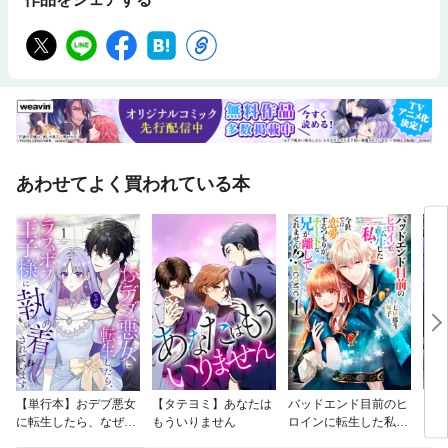
あわせてよく買われている本
【単行本】おデブ悪女
【タテヨミ】あなたは
バッドエンド目前のヒ
【タ
に転生したら、なぜか
もういりません
ロインに転生した私、
リ〜
ラスボス王子様に執着
今世では恋愛するつも