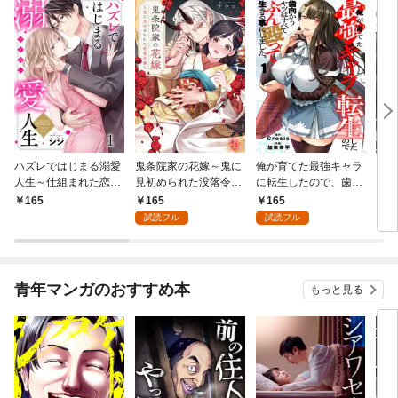
ハズレではじまる溺愛
鬼条院家の花嫁～鬼に
俺が育てた最強キャラ
じゃ
人生～仕組まれた恋の
見初められた没落令嬢
に転生したので、歯向
され
相手はハイスぺ社長１
～１
かうヤツはすべてぶん
は一
165
165
165
1
殴って生きる事にしま
試読フル
試読フル
した。１
青年マンガのおすすめ本
もっと見る