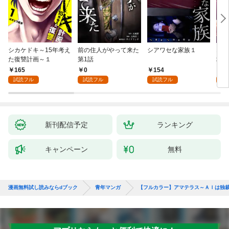
シカケドキ～15年考え
前の住人がやって来た
シアワセな家族１
16
た復讐計画～１
第1話
地獄
165
0
154
1
試読フル
試読フル
試読フル
試
新刊配信予定
ランキング
キャンペーン
無料
漫画無料試し読みならdブック
青年マンガ
【フルカラー】アマテラス～ＡＩは独