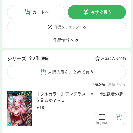
カートへ
今すぐ買う
作品をチェックする
作品情報へ
全9冊
シリーズ
お気に入り登録
完結
未購入巻をまとめて買う
1巻から
|
最新刊から
【フルカラー】アマテラス～ＡＩは独裁者の夢
を見るか？～１
198
試し読み
カートへ