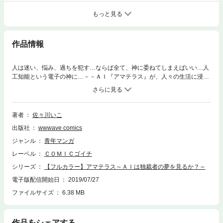
もっと見る
作品情報
人は迷い、悩み、過ちを犯す…ならば全て、神に委ねてしまえばいい…人
工知能という電子の神に…－－ＡＩ『アマテラス』が、人々の生活に浸透
し、国政にまで導入された近未来。暮らしは便利になりつつも、主人公・
神代はＡＩに支配されつつある世の中の空気に疑問を感じていた。だがそ
んな懸念をよそに、学校では進路指導にアマテラスが導入され、生徒の適
正を診断し、将来を決めることになってしまった…！診断結果に一喜一憂
著者
佐々川いこ
する生徒達。そんな中、クラスのアイドル・水無月に予想外のある診断が
出版社
wwwave comics
下され…
ジャンル
青年マンガ
レーベル
ＣＯＭＩＣゴイチ
シリーズ
【フルカラー】アマテラス～ＡＩは独裁者の夢を見るか？～
電子版配信開始日
2019/07/27
ファイルサイズ
6.38 MB
作品をシェアする