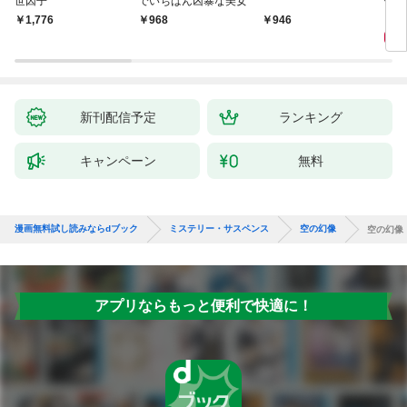
世因子
でいちばん凶暴な美女
件〈
9
￥1,776
￥968
￥946
新刊配信予定
ランキング
キャンペーン
無料
漫画無料試し読みならdブック
ミステリー・サスペンス
空の幻像
空の幻像
アプリならもっと便利で快適に！