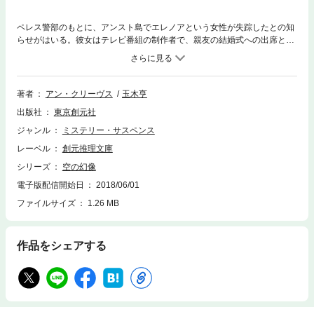
ペレス警部のもとに、アンスト島でエレノアという女性が失踪したとの知
らせがはいる。彼女はテレビ番組の制作者で、親友の結婚式への出席と取
材を兼ねて、夫や友人たちと島を訪れていた。現地に渡ったペレスが捜索
をはじめてまもなく、エレノアは死体で発見される。島に伝わる少女の幽
霊――1930年に溺死した“小さなリジー”のことを取材していた彼女は、失
踪する前日に「浜辺で踊る白い服の女の子を見た」と話していたが、その
著者
アン・クリーヴス
玉木亨
ことと事件との関係は……。シェトランド諸島を舞台に、繊細かつ大胆に
出版社
東京創元社
織りあげられた、現代英国本格ミステリの優品。／解説＝松浦正人
ジャンル
ミステリー・サスペンス
レーベル
創元推理文庫
シリーズ
空の幻像
電子版配信開始日
2018/06/01
ファイルサイズ
1.26 MB
作品をシェアする