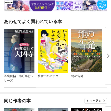
あわせてよく買われている本
耳袋秘帖・南町奉行シ
社労士のヒナコ
地の告発
キド
リーズ
た娘
同じ作者の本
もっと見る