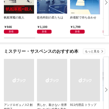
帆船軍艦の殺人
藍色時刻の君たちは
終着駅で待ち合わせ
劇場
ス・
946
1,100
1,799
3,
新着
新着
新着
ミステリー・サスペンスのおすすめ本
もっと見る
アンドロギュノス2 創
男しか、殺さない 世界
911代理店 トラップ
スー