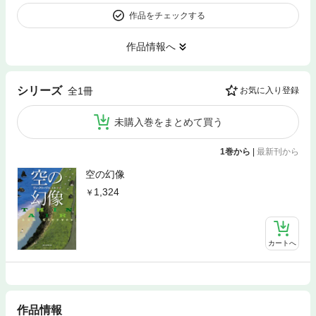
作品をチェックする
作品情報へ
シリーズ
全1冊
お気に入り登録
未購入巻をまとめて買う
1巻から
|
最新刊から
空の幻像
1,324
カートへ
作品情報