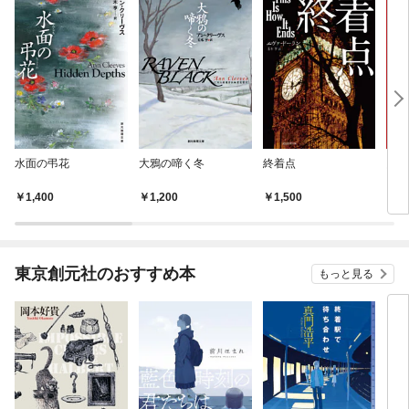
水面の弔花
大鴉の啼く冬
終着点
図書
1,400
1,200
1,500
9
東京創元社のおすすめ本
もっと見る