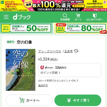
作品検索
カート
はじめての方へ
空の幻像
最新刊
アン・クリーヴス
玉木亨
1,324
(税込)
12
pt
獲得
ポイント詳細
dカード利用でさらにポイント+2%
返品不可
カートへ
今すぐ買う