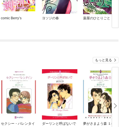
comic Berry’s
ヨソジの春
薬屋のひとりごと
C
もっと見る
セクシー・バレンタイ
ダーリンと呼ばないで
夢がさまよう森 １巻