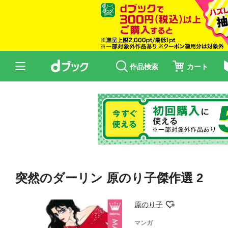
作品検索
カート
突然のダーリン 原のり子傑作選 2
原のり子
マンガ