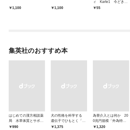
ィ Karte1 今どきの
子供 分冊版1
1,100
1,100
55
集英社のおすすめ本
はじめての漢方相談薬
犬の性格を科学する
為替介入とは何か 20
局 水草体質とサボテ
遺伝子でひもとく「最
0兆円規模「外為特
ン体質
良の友」の進化
会」が生まれた謎
￥990
￥1,375
￥1,320