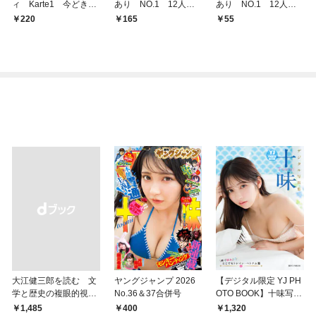
ィ Karte1 今どきの
あり NO.1 12人め
あり NO.1 12人め
子供 合冊版
の怒れる男 合冊版
の怒れる男 分冊版1
220
165
55
大江健三郎を読む 文
ヤングジャンプ 2026
【デジタル限定 YJ PH
学と歴史の複眼的視点
No.36＆37合併号
OTO BOOK】十味写真
から
集「続・『ぽみ』！？
400
1,320
￥1,485