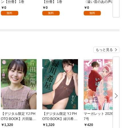
ン【分冊】 1巻
【分冊】 1巻
〈遠い昔のあの声に
冊
Ⅱ〉【分冊】 1巻
0
0
0
無料
無料
無料
もっと見る
【デジタル限定 YJ PH
【デジタル限定 YJ PH
マーガレット 2026年1
グ
OTO BOOK】片田陽依
OTO BOOK】緑川希星
7号
6
写真集「羽色日和」
写真集「きらら、キラ
1,320
1,320
420