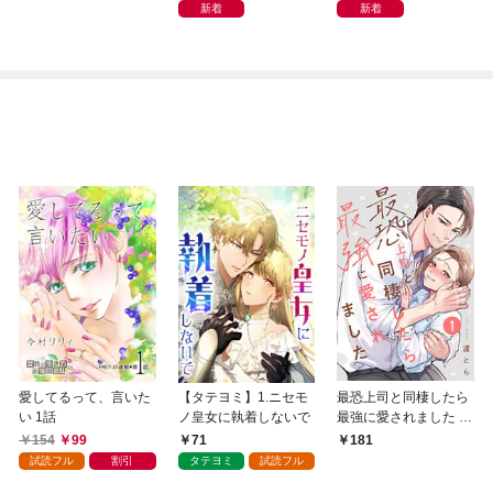
どこでもトレイン・ベ
新着
新着
トナム篇」
愛してるって、言いた
【タテヨミ】1.ニセモ
最恐上司と同棲したら
い 1話
ノ皇女に執着しないで
最強に愛されました 1
巻
154
99
71
181
試読フル
割引
タテヨミ
試読フル