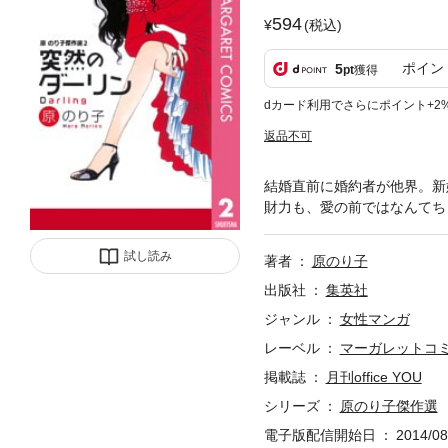
594
(税込)
ポイン
5
pt
獲得
dカード利用でさらにポイント+2
返品不可
結婚直前に婚約者が他界。新
財力も、愛の前ではなんてち
試し読み
著者
原のり子
出版社
集英社
ジャンル
女性マンガ
レーベル
マーガレットコミッ
掲載誌
月刊office YOU
シリーズ
原のり子傑作選
電子版配信開始日
2014/08