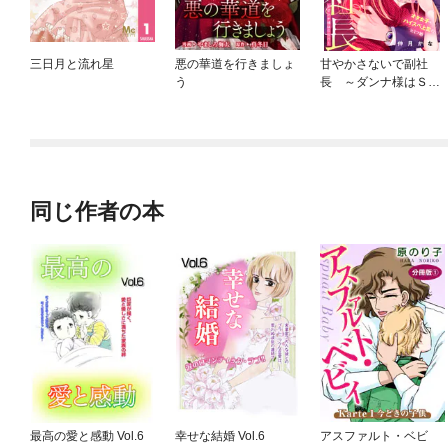
三日月と流れ星
悪の華道を行きましょ
甘やかさないで副社
う
長 ～ダンナ様はＳＳ
Ｒ～
同じ作者の本
最高の愛と感動 Vol.6
幸せな結婚 Vol.6
アスファルト・ベビ