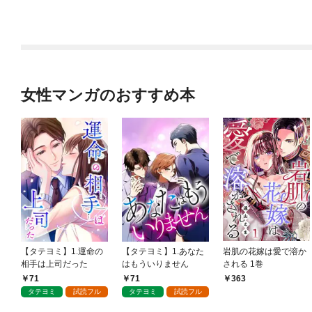
女性マンガのおすすめ本
【タテヨミ】1.運命の
【タテヨミ】1.あなた
岩肌の花嫁は愛で溶か
相手は上司だった
はもういりません
される 1巻
71
71
363
タテヨミ
試読フル
タテヨミ
試読フル