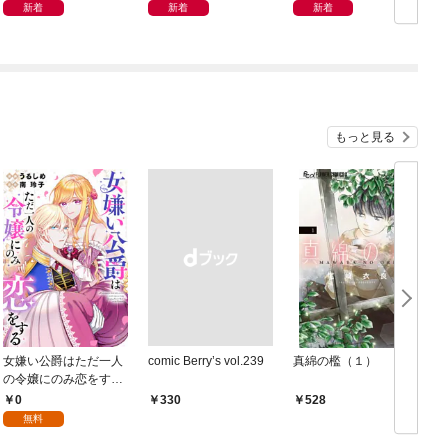
リ」
新着
新着
新着
もっと見る
女嫌い公爵はただ一人
comic Berry’s vol.239
真綿の檻（１）
の令嬢にのみ恋をする
（分冊版）第１話
0
￥330
528
無料