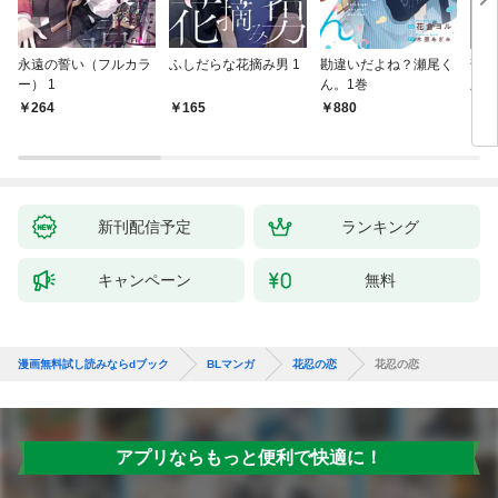
永遠の誓い（フルカラ
ふしだらな花摘み男 1
勘違いだよね？瀬尾く
薄明
ー） 1
ん。1巻
版】
264
165
880
8
新刊配信予定
ランキング
キャンペーン
無料
漫画無料試し読みならdブック
BLマンガ
花忍の恋
花忍の恋
アプリならもっと便利で快適に！