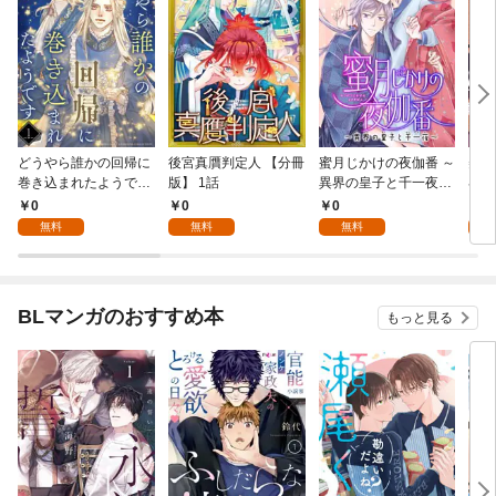
どうやら誰かの回帰に
後宮真贋判定人 【分冊
蜜月じかけの夜伽番 ～
美貌
巻き込まれたようです
版】 1話
異界の皇子と千一夜～
界で
【分冊版】 1話
【分冊版】 1話
たか
0
0
0
0
版】
無料
無料
無料
BLマンガのおすすめ本
もっと見る