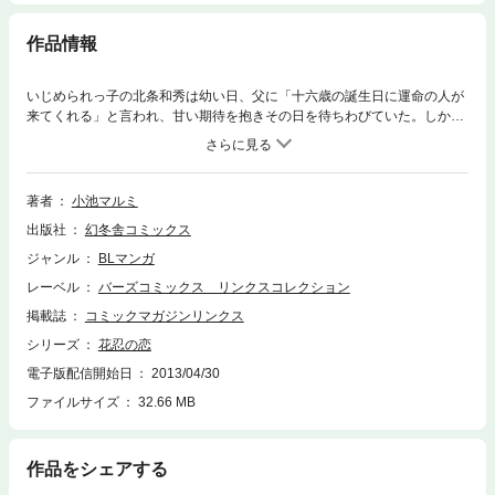
作品情報
いじめられっ子の北条和秀は幼い日、父に「十六歳の誕生日に運命の人が
来てくれる」と言われ、甘い期待を抱きその日を待ちわびていた。しかし
当日、北条家に訪れた人物は――！？可憐な主・和秀と、主命の従者・正
成のゾッコンv主従ラブ参上！！
著者
小池マルミ
出版社
幻冬舎コミックス
ジャンル
BLマンガ
レーベル
バーズコミックス リンクスコレクション
掲載誌
コミックマガジンリンクス
シリーズ
花忍の恋
電子版配信開始日
2013/04/30
ファイルサイズ
32.66 MB
作品をシェアする