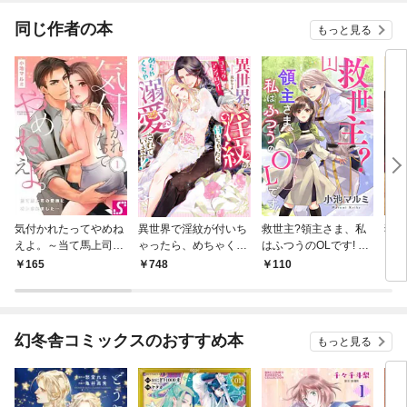
てく
OMI
同じ作者の本
もっと見る
気付かれたってやめね
異世界で淫紋が付いち
救世主?領主さま、私
独占
えよ。～当て馬上司の
ゃったら、めちゃくち
はふつうのOLです! 1
愛撫にオトされまし
ゃ溺愛されています！
巻
165
748
110
2
た…１
コミックアンソロジ
ー
幻冬舎コミックスのおすすめ本
もっと見る