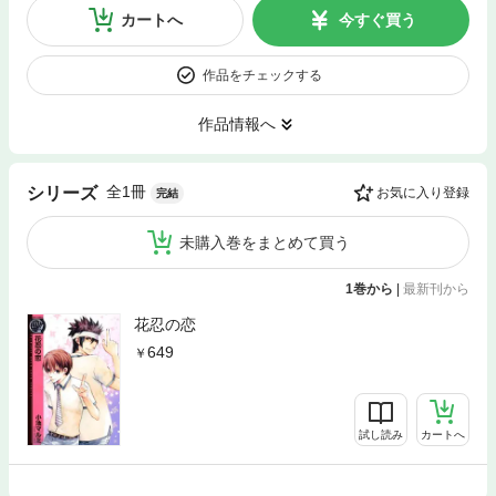
カートへ
今すぐ買う
作品をチェックする
作品情報へ
全1冊
シリーズ
お気に入り登録
完結
未購入巻をまとめて買う
1巻から
|
最新刊から
花忍の恋
649
試し読み
カートへ