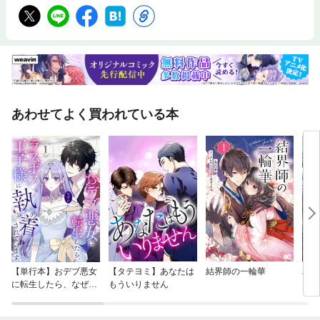
あわせてよく買われている本
【単行本】おデブ悪女
【タテヨミ】あなたは
結界師の一輪華
バッ
に転生したら、なぜか
もういりません
ロイ
ラスボス王子様に執着
今世
されています
りが