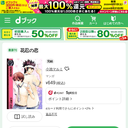
作品検索
カート
はじめての方へ
花忍の恋
最新刊
完結
小池マルミ
マンガ
649
(税込)
5
pt
獲得
ポイント詳細
dカード利用でさらにポイント+2%
返品不可
試し読み