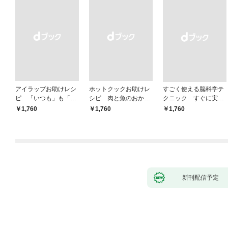
アイラップお助けレシ
ホットクックお助けレ
すごく使える脳科学テ
ピ 「いつも」も「も
シピ 肉と魚のおか
クニック すぐに実践
しも」もおいしい！
ず 少ない材料＆調味
したくなる
￥1,760
￥1,760
￥1,760
料で、あとはスイッチ
ポン！
新刊配信予定