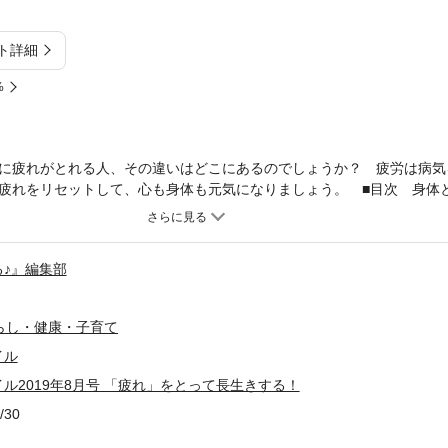
ト詳細
%
に疲れがとれる人、その違いはどこにあるのでしょうか？ 疲労は病気
疲れをリセットして、心も身体も元気になりましょう。 ■目次 身体と
に疲れを残すNG行動9 梶本修身／「飲み物」パワーで夏バテ対策 
枝昌子／眼精疲労はこう防ぐ！ 森岡清史／耳・鼻・口のゆるめ方 藤
る 西多昌規／バテない体は「サラダチキン」でつくる！ 梶本修身 
る♪』編集部
入浴＆睡眠お助けグッズ／お疲れため子さんvs.スッキリとれ子さん 
郎／「鎖骨ほぐし」でつらい肩こり解消！ 吉田一也／トマトのすごい
 東尾理子／偉人たちの長寿ごはん 永山久夫／見るだけで脳がよろこ
らし・健康・子育て
セルフケアのすすめ 深谷朋昭、ふかやかよこ／ワタナベ薫のビタミン
イル
estosterone／メンタリストDaiGoの健康メンタリズム メンタリスト
康文／生物学者の僕が健康について考えてみた 池田清彦／脳活☆クロ
イル2019年8月号 「疲れ」をとって長生きする！
デルぽん／健康ニュース2019 長田昭二／“脳番地トレーニング”で
/30
にある どいちなつ／今月の健康チャレンジ