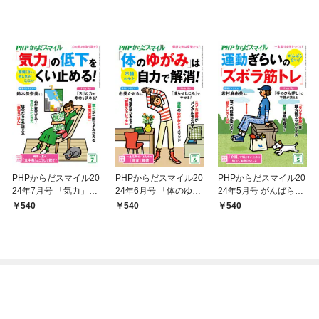
PHPからだスマイル20
PHPからだスマイル20
PHPからだスマイル20
24年7月号 「気力」の
24年6月号 「体のゆが
24年5月号 がんばらな
低下をくい止める！
み」は自力で解消！
い！ 運動ぎらいの「ズ
540
540
540
ボラ筋トレ」