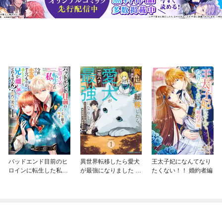
バッドエンド目前のヒ
異世界転移したら愛犬
王太子妃になんてなり
ロインに転生した私、
が最強になりました ～
たくない！！ 婚約者編
今世では恋愛するつも
シルバーフェンリルと
りがチートな兄が離し
俺が異世界暮らしを始
てくれません！？@C
めたら～ THE COMIC
OMIC