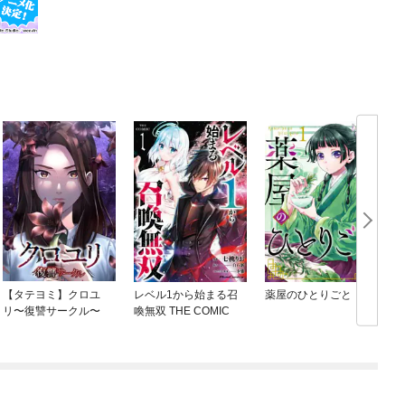
【タテヨミ】クロユ
レベル1から始まる召
薬屋のひとりごと
リ〜復讐サークル〜
喚無双 THE COMIC