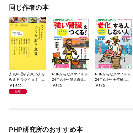
同じ作者の本
人気料理研究家15人が
PHPからだスマイル20
PHPからだスマイル20
教える ラクうま！ つ
24年9月号 健康寿命を
24年8月号 実年齢は関
くりおき食堂
のばす 「強い腎臓」を
係ない！ 「老化」する
1,600
540
540
つくる！
人、しない人
新着
PHP研究所のおすすめ本