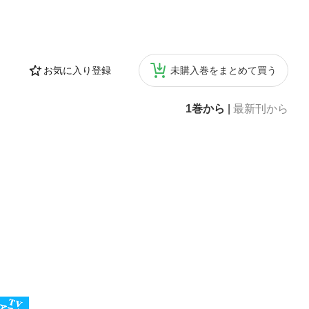
お気に入り登録
未購入巻をまとめて買う
1巻から
|
最新刊から