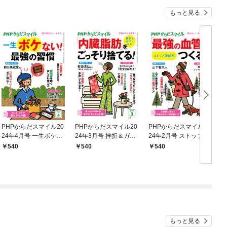
もっと見る
PHPからだスマイル20
PHPからだスマイル20
PHPからだスマイル20
24年4月号 一生ボケな
24年3月号 挫折＆ガマ
24年2月号 ストップ突
2
い！ 最強の習慣
ンなし 「内臓脂肪」を
然死 「最強の血管」を
540
540
540
ごっそり捨てる！
つくる！
もっと見る