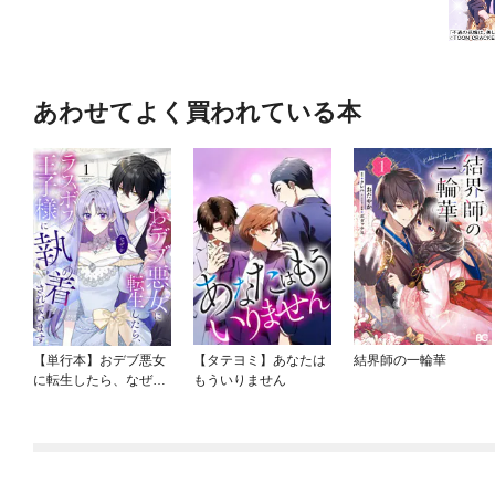
あわせてよく買われている本
【単行本】おデブ悪女
【タテヨミ】あなたは
結界師の一輪華
に転生したら、なぜか
もういりません
ラスボス王子様に執着
されています