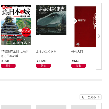
47都道府県別 よみが
よるのはくあき
俳句入門
える日本の城
850
1,699
640
新着
新着
新着
もっと見る