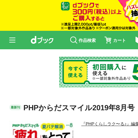
作品検索
カート
PHPからだスマイル2019年8月
最新刊
『PHPくらしラク〜る♪』編