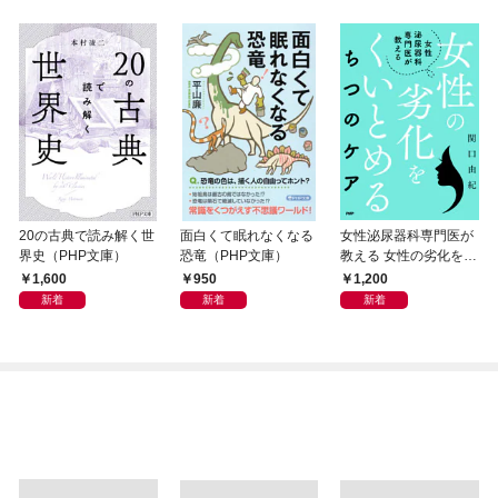
20の古典で読み解く世
面白くて眠れなくなる
女性泌尿器科専門医が
界史（PHP文庫）
恐竜（PHP文庫）
教える 女性の劣化をく
いとめる ちつのケア
1,600
950
1,200
新着
新着
新着