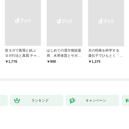
首ヨガで真我と結ぶ
はじめての漢方相談薬
犬の性格を科学する
ヨガ行法と真我 チャク
局 水草体質とサボテ
遺伝子でひもとく「最
ラと真我の関係 クンダ
ン体質
良の友」の進化
￥1,776
￥990
￥1,375
リーニ上昇体験 次元上
昇と真我の関係
ランキング
キャンペーン