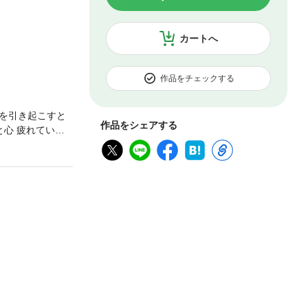
カートへ
作品をチェックする
を引き起こすと
作品をシェアする
心 疲れている
松田早苗／「足裏
本靖／元気な人
レシピ：島本美
川嶋朗／夏のドロ
力 金丸絵里加
ぶ写真 茂木健
ワード ワタナ
DaiGo／「なん
スワード ニコ
アンチエイジング