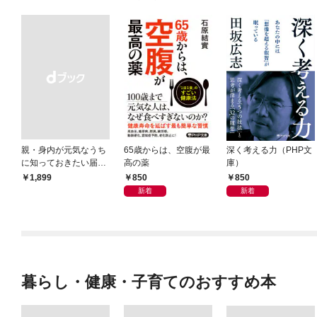
親・身内が元気なうち
65歳からは、空腹が最
深く考える力（PHP文
に知っておきたい届
高の薬
庫）
出・手続きの準備（き
850
850
￥1,899
ずな出版）
新着
新着
暮らし・健康・子育てのおすすめ本