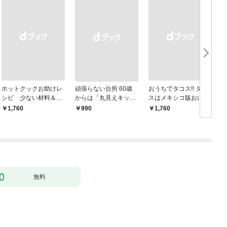
ホットクックお助けレ
頑張らない台所 60歳
おうちでタコス!! タコ
シピ 少ない材料＆調
からは「丸見えキッチ
スはメキシコ版おにぎ
味料で、あとはスイッ
ン」でラクしておいし
りだ！
￥1,760
￥990
￥1,760
￥
チポン！
い
無料