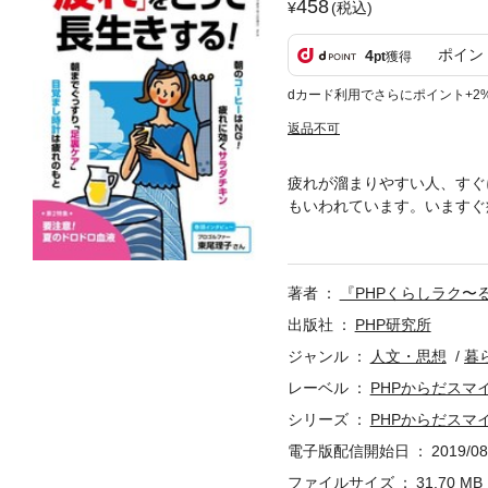
458
(税込)
ポイン
4
pt
獲得
dカード利用でさらにポイント+2
返品不可
疲れが溜まりやすい人、すぐ
もいわれています。いますぐ
のはどっち？ 川嶋朗／翌日
ケア」で朝までぐっすり 今
ほど心の休ませ方を知ってい
著者
『PHPくらしラク〜
由紀／イオンおすすめの夏の
ドロ血液にご用心！ 池谷敏
出版社
PHP研究所
／ポジティブの秘密は姿勢！
ジャンル
人文・思想
暮
一郎／マンガで学ぶ 漢方式
レーベル
PHPからだスマ
ベ薫／筋トレ社長からの伝言 T
となく不安」の捨て方 名越
シリーズ
PHPからだスマ
リ／こちらほのぼの診療室 
電子版配信開始日
2019/08
加藤俊徳／小さな幸せはそば
ファイルサイズ
31.70 MB