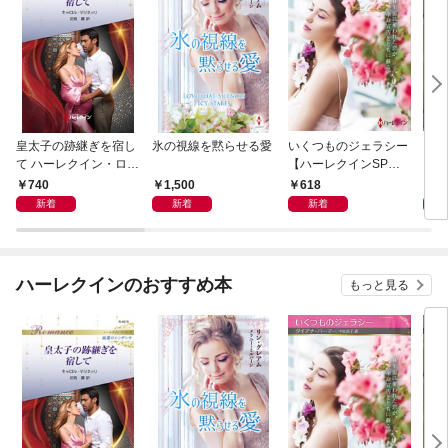
皇太子の跡継ぎを宿し
氷の視線を黙らせる愛
いくつものジェラシー
シン
て ハーレクイン・ロマ
【ハーレクインSP文
レク
ンス～純潔のシンデレ
庫版】
740
1,500
618
6
ラ～
新着
新着
新着
ハーレクインのおすすめ本
もっと見る