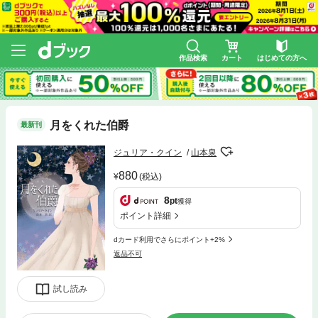
作品検索
カート
はじめての方へ
月をくれた伯爵
最新刊
ジュリア・クイン
山本泉
880
(税込)
8
pt
獲得
ポイント詳細
dカード利用でさらにポイント+2%
返品不可
試し読み