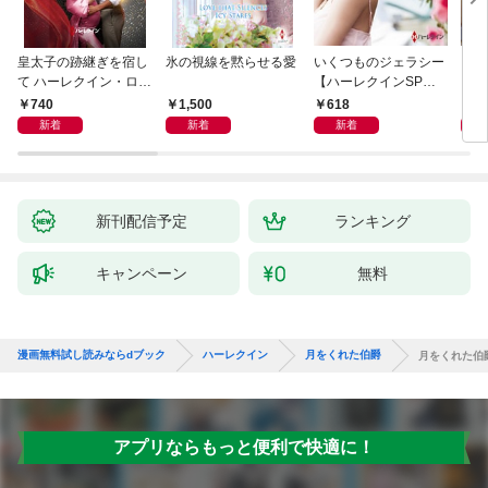
皇太子の跡継ぎを宿し
氷の視線を黙らせる愛
いくつものジェラシー
シン
て ハーレクイン・ロマ
【ハーレクインSP文
レク
ンス～純潔のシンデレ
庫版】
740
1,500
618
6
ラ～
新着
新着
新着
新刊配信予定
ランキング
キャンペーン
無料
漫画無料試し読みならdブック
ハーレクイン
月をくれた伯爵
月をくれた伯
アプリならもっと便利で快適に！