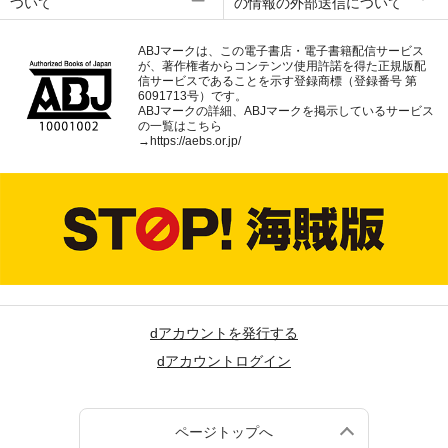
ついて
の情報の外部送信について
ABJマークは、この電子書店・電子書籍配信サービス
が、著作権者からコンテンツ使用許諾を得た正規版配
信サービスであることを示す登録商標（登録番号 第
6091713号）です。
ABJマークの詳細、ABJマークを掲示しているサービス
の一覧はこちら
→
https://aebs.or.jp/
dアカウントを発行する
dアカウントログイン
ページトップへ