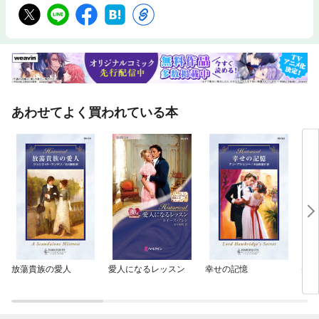
あわせてよく買われている本
放蕩貴族の愛人
愛人になるレッスン
幸せの記憶
美し