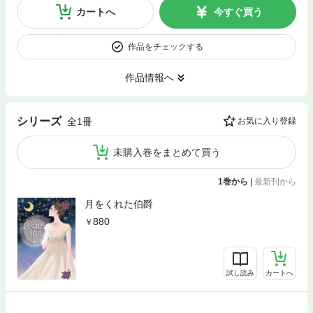
カートへ
今すぐ買う
作品をチェックする
作品情報へ
シリーズ
全1冊
お気に入り登録
未購入巻をまとめて買う
1巻から
|
最新刊から
月をくれた伯爵
880
試し読み
カートへ