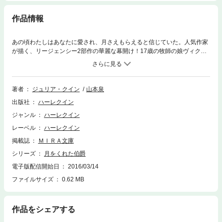
作品情報
あの頃わたしはあなたに愛され、月さえもらえると信じていた。人気作家
が描く、リージェンシー2部作の華麗な幕開け！17歳の牧師の娘ヴィクト
リアは、ある日、村で美しい青年に微笑みかけられ、ひと目で恋に落ち
た。彼の名はロバート。領主の息子で爵位を持つ彼は信じられないことに
ヴィクトリアに愛を囁き、結婚を約束する――だがふたりの恋は身分違
い。駆け落ちの夜に彼女は父親に閉じこめられ、翌日、真実を知らされ
著者
ジュリア・クイン
山本泉
た。ロバートは彼女と結婚する気など毛頭なく、ロンドンへ発ったと。打
出版社
ハーレクイン
ちのめされたヴィクトリアは家を出て家庭教師となり、辛いながらも平穏
な生活を手に入れた。7年後ロバートが屋敷の客として現れ、彼女を睨み
ジャンル
ハーレクイン
つけるまでは。■世界中のファンを魅了するベストセラー作家がMIRA文庫
レーベル
ハーレクイン
に初登場！ ジュリア・クインの甘く切ないリージェンシー・ロマンスを
お届けします。本作のヒロインは世間知らずな牧師の娘、ヴィクトリア。
掲載誌
ＭＩＲＡ文庫
17歳の彼女は偶然知り合った伯爵ロバートとひと目で恋に落ちます。でも
シリーズ
月をくれた伯爵
身分違いの恋が祝福されるはずもなく、二人は駆け落ちを決意しますが、
電子版配信開始日
2016/03/14
ヴィクトリアはロバートに捨てられてしまいます。7年後、家庭教師とな
ったヴィクトリアの前にロバートが現れて……。若い二人の夢見るような
ファイルサイズ
0.62 MB
恋がとてもロマンティックなぶん、失恋の悲しみは胸が張り裂けるよう。
米国ロマンス作家協会で名誉ある“殿堂入り”を果たしたジュリア・クイン
ならではの、胸を打つ作品をご堪能ください！
作品をシェアする