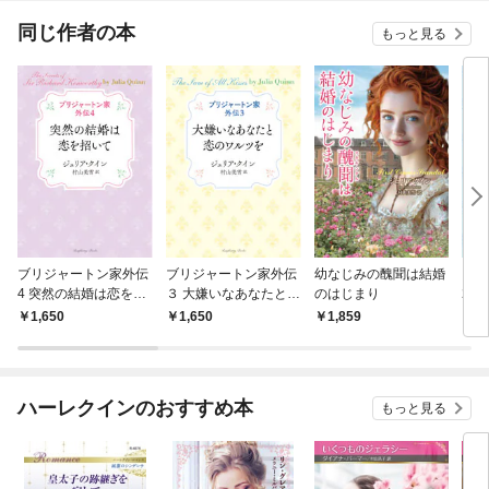
同じ作者の本
もっと見る
ブリジャートン家外伝
ブリジャートン家外伝
幼なじみの醜聞は結婚
ブリ
4 突然の結婚は恋を招
３ 大嫌いなあなたと恋
のはじまり
2 
いて
のワルツを
かな
1,650
1,650
1,859
1,
ハーレクインのおすすめ本
もっと見る