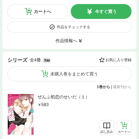
カートへ
今すぐ買う
作品をチェックする
作品情報へ
全4冊
シリーズ
お気に入り登録
完結
未購入巻をまとめて買う
1巻から
|
最新刊から
ぜんぶ初恋のせいだ（１）
583
試し読み
カートへ