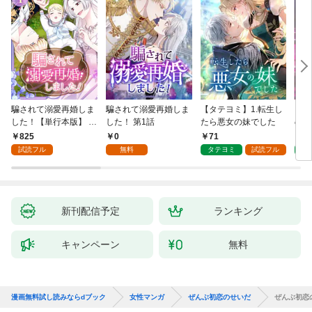
騙されて溺愛再婚しま
騙されて溺愛再婚しま
【タテヨミ】1.転生し
【タ
した！【単行本版】 1
した！ 第1話
たら悪女の妹でした
の私
巻
825
0
71
7
試読フル
無料
タテヨミ
試読フル
タ
新刊配信予定
ランキング
キャンペーン
無料
漫画無料試し読みならdブック
女性マンガ
ぜんぶ初恋のせいだ
ぜんぶ初恋