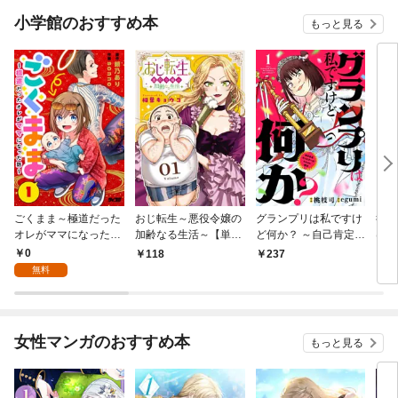
小学館のおすすめ本
もっと見る
ごくまま～極道だった
おじ転生～悪役令嬢の
グランプリは私ですけ
後宮
オレがママになった話
加齢なる生活～【単
ど何か？ ～自己肯定モ
は謎
～【単話】（１）
話】（１）
ンスターのミスコン無
（１
0
118
237
2
双～【単話】（１）
無料
女性マンガのおすすめ本
もっと見る