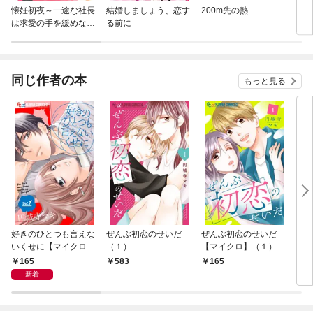
懐妊初夜～一途な社長
結婚しましょう、恋す
200m先の熱
嫁入
は求愛の手を緩めない
る前に
御曹
～【マイクロ】
同じ作者の本
もっと見る
好きのひとつも言えな
ぜんぶ初恋のせいだ
ぜんぶ初恋のせいだ
甘く
いくせに【マイクロ】
（１）
【マイクロ】（１）
ん【
（１）
165
583
165
1
新着