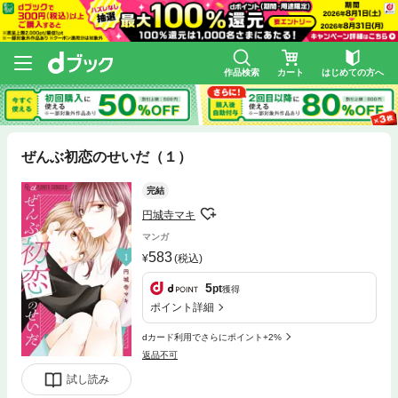
作品検索
カート
はじめての方へ
ぜんぶ初恋のせいだ（１）
完結
円城寺マキ
マンガ
583
(税込)
5
pt
獲得
ポイント詳細
dカード利用でさらにポイント+2%
返品不可
試し読み