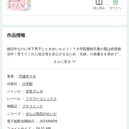
試し読み
カートへ
作品情報
婚活中なのに年下男子にときめいちゃう！？大学図書館司書の麗は絶賛婚
活中！育ててくれた祖父母を安心させるため「夫婦」の肩書きを求めて”条
件”だけで相手を探している。そんなある日、突然大学生の諏訪に公開告白
された麗。転園でまっすぐな性格の彼は、年下すぎてもちろん論外！だけ
ど、全然諦めてくれなくて･･･？超絶ヒットメーカーの円城寺マキが描く
溺愛男子から攻められまくる焦れキュンラブコメ開幕！☆「甘くなるまで
著者
円城寺マキ
待てません」番外編収録☆大ヒット完結した前作「甘くなるまで待てませ
出版社
小学館
ん」の番外編を収録！フェチが大爆発する甘々H回をお見逃しなく♪☆「は
ぴまり」の北斗が久々登場！？☆プチコミック本誌にて掲載された「オト
ジャンル
女性マンガ
ナの遠足」を収録。北斗の登場に興奮が収まらない･･･！
レーベル
フラワーコミックス
掲載誌
プチコミック
シリーズ
ぜんぶ初恋のせいだ
電子版配信開始日
2024/08/09
ファイルサイズ
58.01 MB