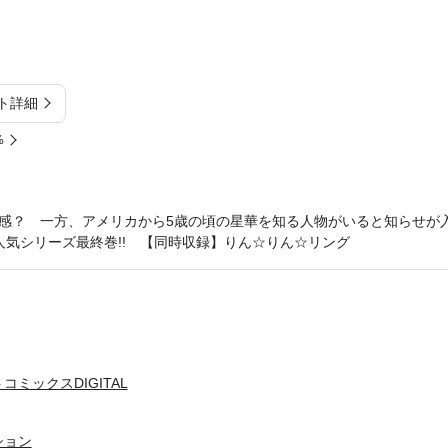
ト詳細
%
感？ 一方、アメリカから5歳の頃の星華を知る人物がいると知らせが
人気シリーズ最終巻!! 【同時収録】りん☆りん☆リング
ミックスDIGITAL
ション