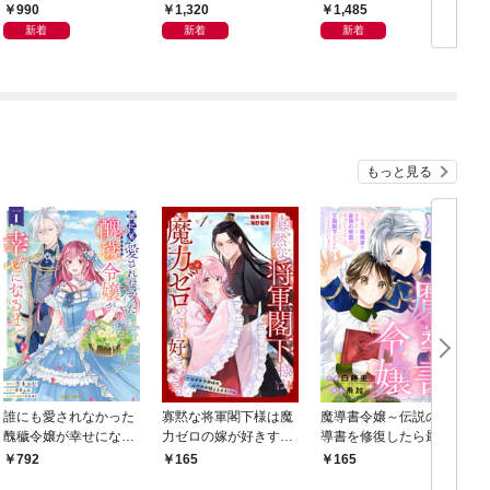
ン体質
会」が生まれた謎
から
990
1,320
1,485
新着
新着
新着
もっと見る
誰にも愛されなかった
寡黙な将軍閣下様は魔
魔導書令嬢～伝説の魔
醜穢令嬢が幸せになる
力ゼロの嫁が好きすぎ
導書を修復したら最強
まで 1
る～なぜか旦那様の心
の精霊が味方になりま
792
165
165
の声が聞こえます！？
した（クールな王弟殿