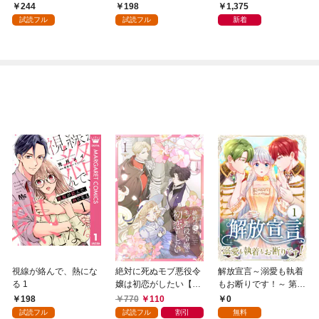
良の友」の進化
244
198
1,375
試読フル
試読フル
新着
視線が絡んで、熱にな
絶対に死ぬモブ悪役令
解放宣言～溺愛も執着
る 1
嬢は初恋がしたい【単
もお断りです！～ 第1
行本版】 1巻
話
198
770
110
0
試読フル
試読フル
割引
無料