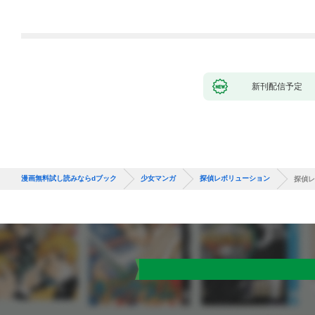
ます～［ばら売り］
第1話
新刊配信予定
漫画無料試し読みならdブック
少女マンガ
探偵レボリューション
探偵レ