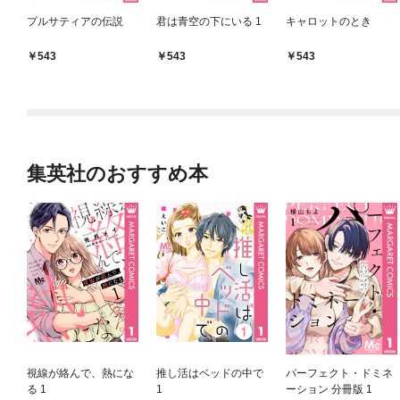
プルサティアの伝説
君は青空の下にいる 1
キャロットのとき
543
543
543
集英社のおすすめ本
視線が絡んで、熱にな
推し活はベッドの中で
パーフェクト・ドミネ
る 1
1
ーション 分冊版 1