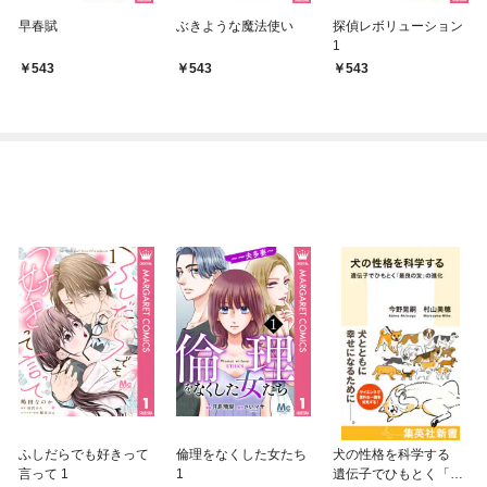
早春賦
ぶきような魔法使い
探偵レボリューション
1
543
543
543
ふしだらでも好きって
倫理をなくした女たち
犬の性格を科学する
言って 1
1
遺伝子でひもとく「最