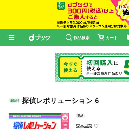
作品検索
カート
探偵レボリューション 6
最新刊
完結
森本里菜