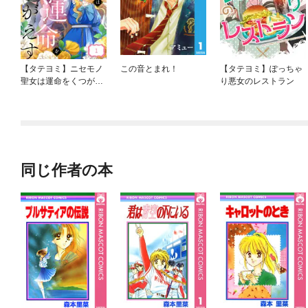
【タテヨミ】ニセモノ
この音とまれ！
【タテヨミ】ぽっちゃ
聖女は運命をくつがえ
り悪女のレストラン
す
同じ作者の本