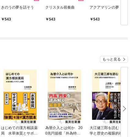
きのうの夢を話そう
クリスタル前奏曲
アクアマリンの夢
543
543
543
もっと見る
はじめての漢方相談薬
為替介入とは何か 20
大江健三郎を読む 文
ヤ
局 水草体質とサボテ
0兆円規模「外為特
学と歴史の複眼的視点
N