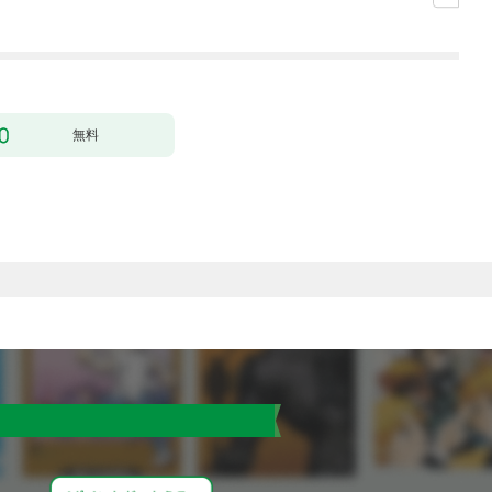
～［1話売り］ story0
下がなぜかいつもそば
1
にいます）～［ばら売
り］ 第1話
無料