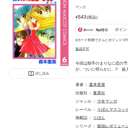
マンガ
543
(税込)
ポイン
4
pt
獲得
dカード利用でさらにポイント+2
返品不可
今回は助手のまりなに恋の予
が、ついに明らかに…!! 超
試し読み
著者
森本里菜
出版社
集英社
ジャンル
少女マンガ
レーベル
りぼんマスコットコ
掲載誌
りぼん
シリーズ
探偵レボリュー