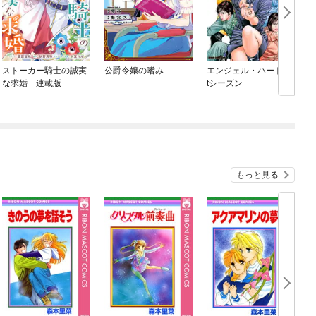
ストーカー騎士の誠実
公爵令嬢の嗜み
エンジェル・ハート 1s
な求婚 連載版
tシーズン
もっと見る