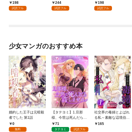
198
244
198
試読フル
試読フル
試読フル
少女マンガのおすすめ本
婚約した王子は元暗殺
【タテヨミ】1.旦那
社交界の毒婦とよばれ
者でした 第1話
様、今世は死んだら許
る私～素敵な辺境伯令
しません
息に腕を折られたの
0
71
165
で、責任とってもらい
無料
タテヨミ
試読フル