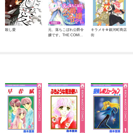
殺し愛
元、落ちこぼれ公爵令
キラメキ☆銀河町商店
嬢です。THE COMIC
街
【分冊版】