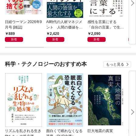
日経ウーマン 2026年9
AI時代の人材マネジメ
感性を言葉にする
ロン
月号 [雑誌]
ント 人間の価値を最
「自分の言葉」で生き
に学
大化する条件
るための教科書
ウン
889
2,420
2,090
1,
新着
新着
新着
科学・テクノロジーのおすすめ本
もっと見る
リズムを乱される生き
面白くて眠れなくなる
巨大地震の真実
病は