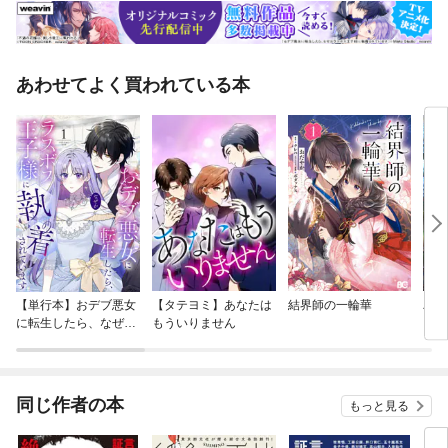
あわせてよく買われている本
【単行本】おデブ悪女
【タテヨミ】あなたは
結界師の一輪華
バッ
に転生したら、なぜか
もういりません
ロイ
ラスボス王子様に執着
今世
されています
りが
てく
OMI
同じ作者の本
もっと見る