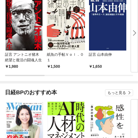
証言 アントニオ猪木
紙魚の手帖Ｖｏｌ．０
証言 山本由伸
【T
絶望と復活の闘魂人生
１
プリ
ー
1,980
1,500
1,650
6
歌姫
日経BPのおすすめ本
もっと見る