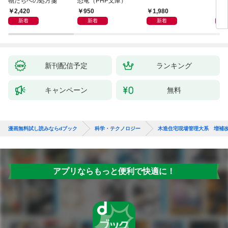
物たちへの処方箋
恐竜（PHP文庫）
2,420
950
1,980
2,
新着
新着
新着
新刊配信予定
ランキング
キャンペーン
無料
漫画無料試し読みならdブック
科学・テクノロジー
木造住宅現場管理大系 増補
アプリならもっと便利で快適に！