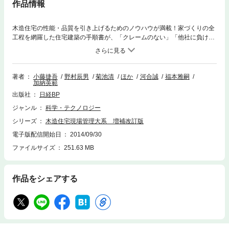
作品情報
木造住宅の性能・品質を引き上げるためのノウハウが満載！家づくりの全
工程を網羅した住宅建築の手順書が、「クレームのない」「他社に負けな
い」家づくりを強力にサポートします！2006年12月22日発行、大好評の
「木造住宅現場管理大系」に、国が定める「長期優良住宅」を適切に施工
するための留意点を盛り込んで改訂しました。エコハウス化に伴う施工上
の留意点を追加するなど、2013年秋までに新設・改訂された諸法令やそれ
著者
小藤捷吾
野村辰男
菊池清
ほか
河合誠
福本雅嗣
加納英範
に伴う制度の改正を受けて用語の記載を刷新。また、前作には収録してい
ないツーバイフォー工法の解説を追加収録しています。家づくりの全工程
出版社
日経BP
にわたって施工上のポイントを写真付きで解説。現場で起こりがちなミス
ジャンル
科学・テクノロジー
を予め防いで品質を向上させるためのヒントを提示しています。■著者福
本雅嗣 氏 元住友林業 住宅事業技師長 NPO法人建築技術支援協
シリーズ
木造住宅現場管理大系 増補改訂版
会 理事野村辰男 氏 NPO法人建築技術支援協会 会員河合 誠
電子版配信開始日
2014/09/30
氏 日本ツーバイフォー建築協会 技術部会長 NP
O法人建築技術支援協会 会員菊池 清 氏 一級建築士事務所 新精
ファイルサイズ
251.63 MB
神 代表取締役加納英範 氏 NPO法人建築技術支援協会 会員小藤
捷吾 氏 NPO法人建築技術支援協会 常務理事 ほか
作品をシェアする