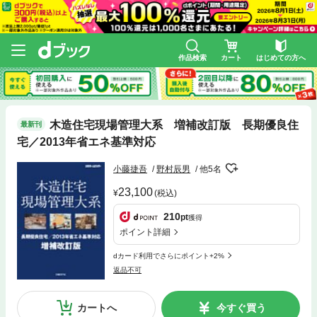
作品検索
カート
はじめての方へ
木造住宅現場管理大系 増補改訂版 長期優良住
最新刊
宅／2013年省エネ基準対応
小藤捷吾
野村辰男
他5名
23,100
(税込)
210
pt
獲得
ポイント詳細
dカード利用でさらにポイント+2%
返品不可
カートへ
今すぐ買う