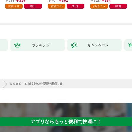
638
319
704
352
528
264
試読フル
割引
試読フル
割引
試読フル
割引
ランキング
キャンペーン
ＮＯｅＳＩＳ 嘘を吐いた記憶の物語2巻
アプリならもっと便利で快適に！