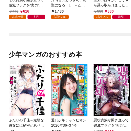
悪役貴族が開き直って
片田舎のおっさん、剣
聖女のはずが、どうや
破滅フラグを“実力”で
聖になる 1 ～ただ
ら乗っ取られました 1
叩き折っていたら、い
の田舎の剣術師範だっ
巻
770
616
1,430
660
330
つの間にかヒロイン達
たのに、大成した弟子
試読増量
割引
試読フル
試読フル
割引
から英雄視されるよう
たちが俺を放ってくれ
になった件（コミッ
ない件～
ク） 1巻
少年マンガのおすすめ本
ふたりの千佳～完璧な
週刊少年チャンピオン
悪役貴族が開き直って
彼女には秘密がありま
2026年36+37号
破滅フラグを“実力”で
した(1)
叩き折っていたら、い