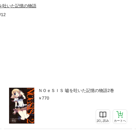
を吐いた記憶の物語
/12
ＮＯｅＳＩＳ 嘘を吐いた記憶の物語2巻
770
試し読み
カートへ