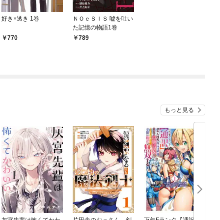
好き×透き 1巻
ＮＯｅＳＩＳ 嘘を吐い
た記憶の物語1巻
770
789
もっと見る