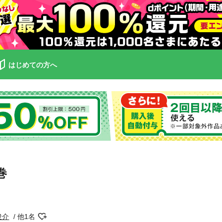
はじめての方へ
巻
俊介
他1名