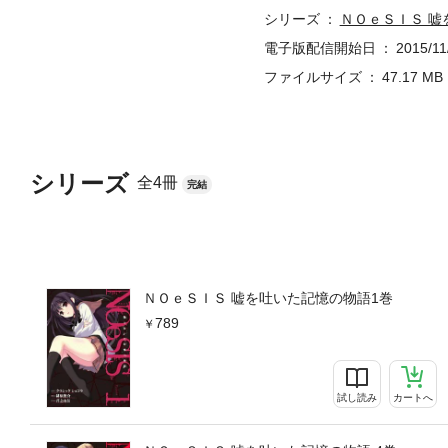
シリーズ
ＮＯｅＳＩＳ 嘘
電子版配信開始日
2015/11
ファイルサイズ
47.17 MB
シリーズ
全4冊
完結
ＮＯｅＳＩＳ 嘘を吐いた記憶の物語1巻
789
試し読み
カートへ