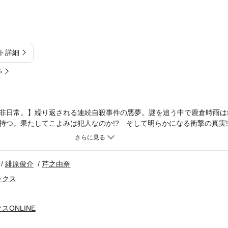
ト詳細
%
非日常。】繰り返される連続自殺事件の悪夢。謎を追う中で鹿倉時雨は
。果たしてこよみは犯人なのか!? そして明らかになる衝撃の真実!!(C)201
Hibaru (C)2013 Yuna Serino
緋原俊介
芹之由奈
ックス
ONLINE