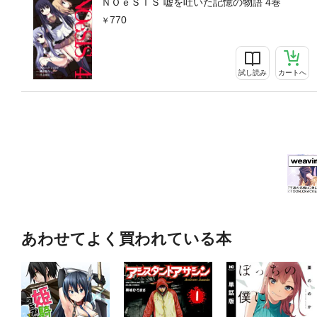
ＮＯｅＳＩＳ 嘘を吐いた記憶の物語 4巻
770
試し読み
カートへ
あわせてよく買われている本