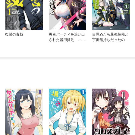
復讐の毒鼓
勇者パーティを追い出
目覚めたら最強装備と
された器用貧乏 ～パ
宇宙船持ちだったの
ーティ事情で付与術士
で、一戸建て目指して
をやっていた剣士、万
傭兵として自由に生き
能へと至る～
たい