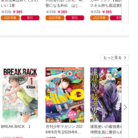
灰宮先輩は怖くてかわ
片田舎のおっさん、剣
万年Fランク【通訳】
いい 1巻
聖になる外伝 はじま
スキル持ち底辺冒険
りの魔法剣士 1巻
者、異種族の最強美少
770
385
770
385
770
385
女たちとパーティーを
試読増量
割引
試読増量
割引
試読増量
割引
組んで才能に開花し無
双する 1巻
もっと見る
BREAK BACK 1
月刊少年マガジン 202
漆黒使いの最強勇者
6年9月号 [2026年8月6
仲間全員に裏切られた
日発売]
ので最強の魔物と組み