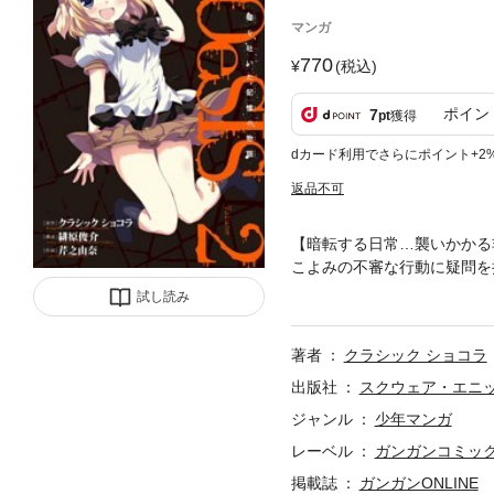
マンガ
770
(税込)
ポイン
7
pt
獲得
dカード利用でさらにポイント+2
返品不可
【暗転する日常…襲いかかる
こよみの不審な行動に疑問を持つ
Chocolat (C)2013 Shunsuke 
試し読み
著者
クラシック ショコラ
出版社
スクウェア・エニ
ジャンル
少年マンガ
レーベル
ガンガンコミックス
掲載誌
ガンガンONLINE