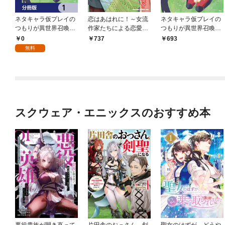
ネタキャラ仮プレイの
恋はあはれに！～女流
ネタキャラ仮プレイの
つもりが異世界召喚
作家たちによる恋愛代
つもりが異世界召喚
【分冊版】 1
理戦争～ 1
1
0
737
693
無料
スクウェア・エニックスのおすすめ本