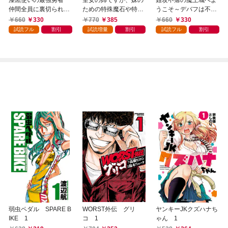
漆黒使いの最強勇者
聖女の姉ですが、妹の
難攻不落の魔王城へよ
仲間全員に裏切られた
ための特殊魔石や特殊
うこそ～デバフは不要
ので最強の魔物と組み
薬草の採取をやめた
と勇者パーティーを追
660
330
770
385
660
330
ます 1巻
ら、隣国の魔術師様の
い出された黒魔導士、
試読フル
割引
試読増量
割引
試読フル
割引
元で幸せになりまし
魔王軍の最高幹部に迎
た！（コミック） 1巻
えられる～ １巻
弱虫ペダル SPARE B
WORST外伝 グリ
ヤンキーJKクズハナち
IKE 1
コ 1
ゃん 1