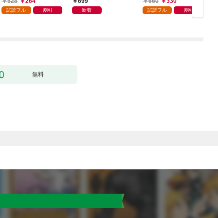
528
264
699
660
330
ます 1巻
試読フル
割引
新着
試読フル
割引
無料