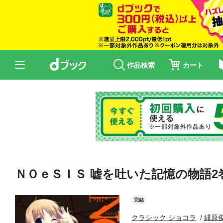
作品検索
カート
ＮＯｅＳＩＳ 嘘を吐いた記憶の物語2
完結
クラシック ショコラ
緋原