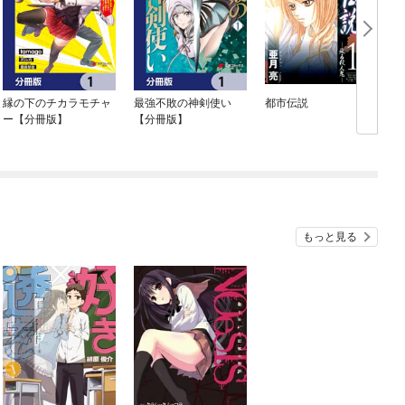
縁の下のチカラモチャ
最強不敗の神剣使い
都市伝説
ー【分冊版】
【分冊版】
もっと見る