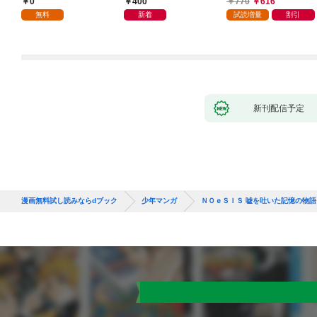
0
400
770
616
つの間にかヒロイン達
無料
新着
試読増量
割引
から英雄視されるよう
になった件（コミッ
ク） 1巻
新刊配信予定
漫画無料試し読みならdブック
少年マンガ
ＮＯｅＳＩＳ 嘘を吐いた記憶の物語