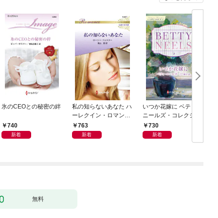
氷のCEOとの秘密の絆
私の知らないあなた ハ
いつか花嫁に ベティ・
ーレクイン・ロマンス
ニールズ・コレクショ
～伝説の名作選～【ハ
ン【ハーレクイン・マ
740
763
730
ーレクイン・ロマンス
スターピース版】
新着
新着
新着
版】
無料