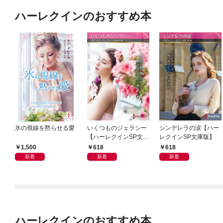
ハーレクインのおすすめ本
氷の視線を黙らせる愛
いくつものジェラシー
シンデレラの涙【ハー
【ハーレクインSP文庫
レクインSP文庫版】
版】
1,500
618
618
新着
新着
新着
ハーレクインのおすすめ本