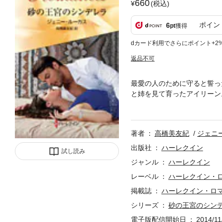
660
(税込)
ポイン
6
pt
獲得
dカード利用でさらにポイント+2
返品不可
最愛の人のために守ると誓っ
と姉を見て育ったアイリーン
で、純潔を守り通すこと。だ
国の首長シャリフがあまりに
をやすやすと誘惑して唇を奪
著者
高橋美友紀
ジェニ
拒絶に遭い、酷く困惑したよ
乗っている人気作家ジェニー
出版社
ハーレクイン
試し読み
悲しい過去、無垢なヒロイン
ジャンル
ハーレクイン
レーベル
ハーレクイン・
掲載誌
ハーレクイン・ロ
シリーズ
砂の王宮のシン
電子版配信開始日
2014/11