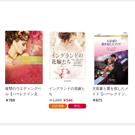
OMIC
復讐のウエディングベ
イングランドの花嫁た
大富豪と愛を宿したメ
ル【ハーレクイン文庫
ち
イド【ハーレクイン・
版】
ロマンス版】
1,089
544
760
671
試読増量
割引