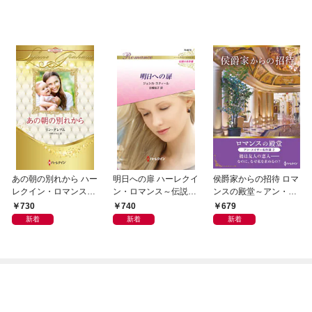
あの朝の別れから ハー
明日への扉 ハーレクイ
侯爵家からの招待 ロマ
レクイン・ロマンス・
ン・ロマンス～伝説の
ンスの殿堂～アン・メ
プレミアム～リン・グ
名作選～【ハーレクイ
イザー名作選 2～【ハ
730
740
679
レアム・ベスト・セレ
ン・ロマンス版】
ーレクインSP文庫版】
新着
新着
新着
クション～【ハーレク
イン・プレゼンツ作家
シリーズ別冊版】