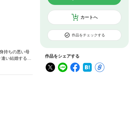
カートへ
作品をチェックする
身持ちの悪い母
作品をシェアする
り逢い結婚するま
イと噂の砂漠の
ぶなアイリーン
彼女の予想外の
て……。■乗りに
になるシークの