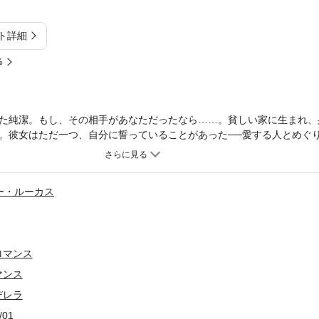
ト詳細
%
た純潔。もし、その相手があなただったなら……。貧しい家に生まれ、
。彼女はただ一つ、自分に誓っていることがあった──愛する人とめぐ
が親友の結婚式で彼を見たとき、一瞬その決意が揺らいだ。プレイボー
美しく、あまりにセクシーで、あまりに尊大だったから。シャリフはう
うと、いつものごとく強引に彼のベッドへ連れ去ろうとした。ところが
ー・ルーカス
うだった。翌朝、アイリーンはシャリフから今度は驚くべき提案をされ
・ルーカスの、胸に迫るせつないシークのロマンスです。徐々に明らか
の思い……もう涙が止まらない！
ロマンス
マンス
デレラ
/01