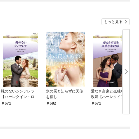
もっと見る
靴のないシンデレラ
氷の罠と知らずに天使
愛なき富豪と孤独な家
【ハーレクイン・ロマ
を宿し
政婦【ハーレクイン・
ンス版】
ロマンス版】
671
682
671