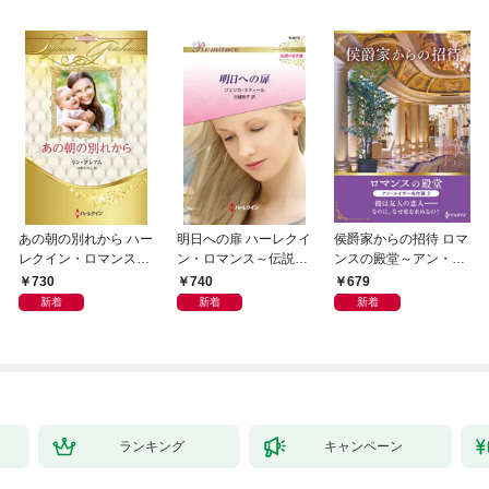
あの朝の別れから ハー
明日への扉 ハーレクイ
侯爵家からの招待 ロマ
レクイン・ロマンス・
ン・ロマンス～伝説の
ンスの殿堂～アン・メ
プレミアム～リン・グ
名作選～【ハーレクイ
イザー名作選 2～【ハ
730
740
679
レアム・ベスト・セレ
ン・ロマンス版】
ーレクインSP文庫版】
新着
新着
新着
クション～【ハーレク
イン・プレゼンツ作家
シリーズ別冊版】
ランキング
キャンペーン