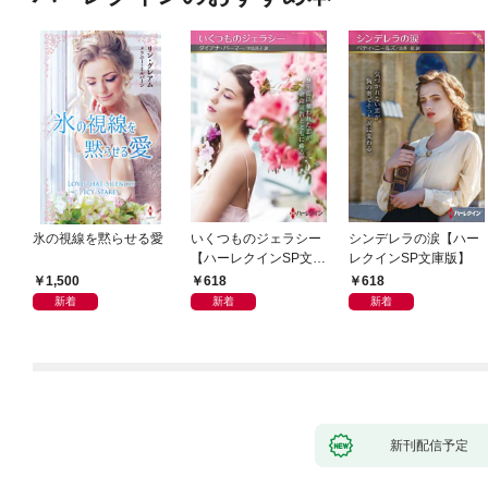
氷の視線を黙らせる愛
いくつものジェラシー
シンデレラの涙【ハー
【ハーレクインSP文庫
レクインSP文庫版】
版】
1,500
618
618
新着
新着
新着
新刊配信予定