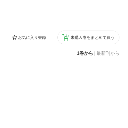
お気に入り登録
未購入巻をまとめて買う
1巻から
|
最新刊から