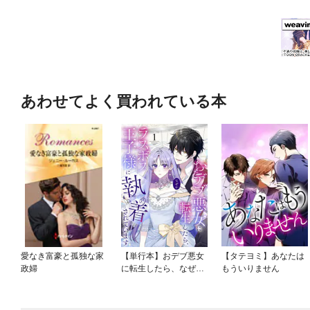
あわせてよく買われている本
愛なき富豪と孤独な家
【単行本】おデブ悪女
【タテヨミ】あなたは
政婦
に転生したら、なぜか
もういりません
ラスボス王子様に執着
されています