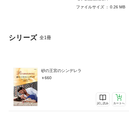
ファイルサイズ
0.26 MB
シリーズ
全1冊
砂の王宮のシンデレラ
660
試し読み
カートへ