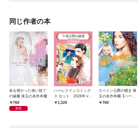
同じ作者の本
命を授かった使い捨て
ハーレクインコミック
スペイン公爵の嘆き 珠
の秘書 珠玉の名作本棚
ス セット 2026年 vo
玉の名作本棚【ハーレ
l.854
クイン文庫版】
760
1,320
760
新着