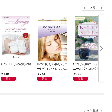
もっと見る
氷のCEOとの秘密の絆
私の知らないあなた ハ
いつか花嫁に ベティ・
ーレクイン・ロマンス
ニールズ・コレクショ
～伝説の名作選～【ハ
ン【ハーレクイン・マ
740
763
730
ーレクイン・ロマンス
スターピース版】
新着
新着
新着
版】
もっと見る