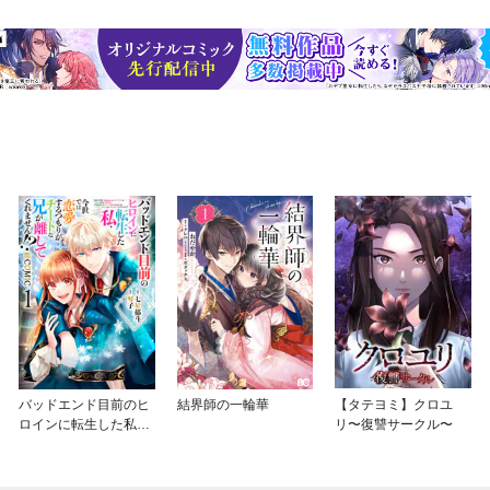
バッドエンド目前のヒ
結界師の一輪華
【タテヨミ】クロユ
ロインに転生した私、
リ〜復讐サークル〜
今世では恋愛するつも
りがチートな兄が離し
てくれません！？@C