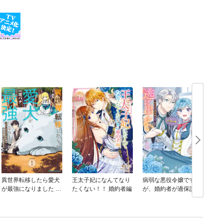
異世界転移したら愛犬
王太子妃になんてなり
病弱な悪役令嬢です
が最強になりました ～
たくない！！ 婚約者編
が、婚約者が過保護す
シルバーフェンリルと
ぎて逃げ出したい(私た
俺が異世界暮らしを始
ち犬猿の仲でしたよ
めたら～ THE COMIC
ね！？)