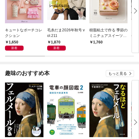
キュートなポーチコレ
毛糸だま2026年秋号 v
樹脂粘土で作る 季節の
キル
クション
ol.211
ミニチュアスイーツ・
年7
アラカルト
1,650
1,870
1,760
1,
新着
新着
趣味のおすすめ本
もっと見る