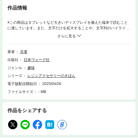
作品情報
※この商品はタブレットなど大きいディスプレイを備えた端末で読むこと
に適しています。また、文字だけを拡大することや、文字列のハイライ
ト、検索、辞書の参照、引用などの機能が使用できません。レジンで作る
ネックレス、ピアス、イヤリング、イヤーカフ、ブレスレットなどきほん
から新テクニックのものまで35点。作り方は写真で掲載し、基礎知識つ
き。推し活でも人気のレジンで作るアクリルスタンドも登場。地球屋、キ
著者
共著
ムラプレミアム、ERMINIA、Favori、くらげ雑貨店の人気５人が登場。※
出版社
日本ヴォーグ社
本書は同名の出版物（紙版）を電子化したものです。一部、紙版と掲載内
容が異なる場合がございます。※本書の全部または一部を無断で複製、転
ジャンル
趣味
載、改ざん、公衆送信すること、及び有償無償にかかわらず、本データを
シリーズ
レジンアクセサリーのきほん
第三者に譲渡することを禁じます。※本書に掲載された作品等の著作権
は、作者、デザイナー等著作権者に帰属します。※電子書籍の仕様によ
電子版配信開始日
2025/04/26
り、本書に掲載している図案・型紙は、印刷・コピー・複製して利用する
ファイルサイズ
- MB
ことはできません。※実物大とは、紙版に掲載された際のサイズです。※本
書に記載されている寸法、倍率は、お使いの端末や表示倍率により記載さ
れている寸法・倍率とは異なった表示となります。※電子版には付録はつ
作品をシェアする
きません。※掲載情報は、紙版発売当時の情報です。CONTENTSシーグラ
ス風ヘアクリップオーロラカラーヘアゴムガラス風イヤーカフゆらぎキュ
ーブネックレスサークルチェーンイヤリング香水瓶のネックレスステンド
グラス風イヤリングイルミネーションネックレスオリオン座のネックレス
ヴィンテージボタン風ピアス打ち水のピアス枯れ葉色の耳飾り桜色のネッ