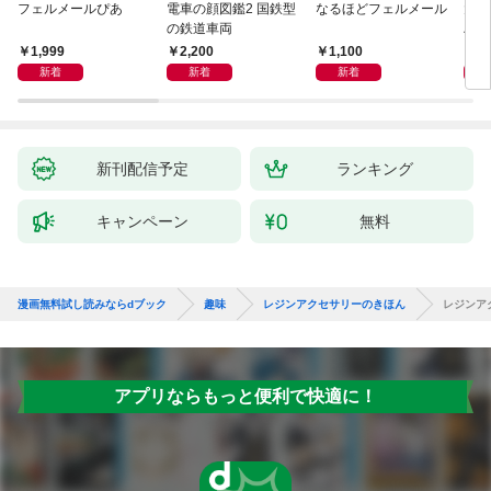
フェルメールぴあ
電車の顔図鑑2 国鉄型
なるほどフェルメール
大人
の鉄道車両
ハン
1,999
2,200
1,100
1,
新着
新着
新着
新刊配信予定
ランキング
キャンペーン
無料
漫画無料試し読みならdブック
趣味
レジンアクセサリーのきほん
レジンア
アプリならもっと便利で快適に！