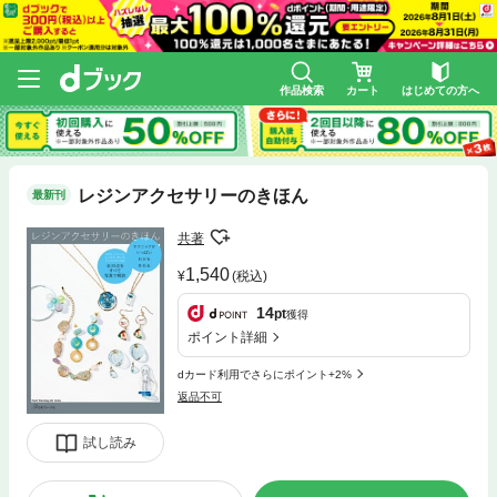
作品検索
カート
はじめての方へ
レジンアクセサリーのきほん
最新刊
共著
1,540
(税込)
14
pt
獲得
ポイント詳細
dカード利用でさらにポイント+2%
返品不可
試し読み