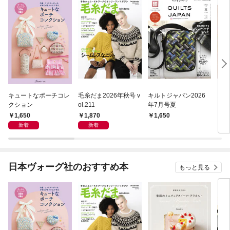
キュートなポーチコレ
毛糸だま2026年秋号 v
キルトジャパン2026
ステ
クション
ol.211
年7月号夏
1,650
1,870
1,650
1,
新着
新着
日本ヴォーグ社のおすすめ本
もっと見る