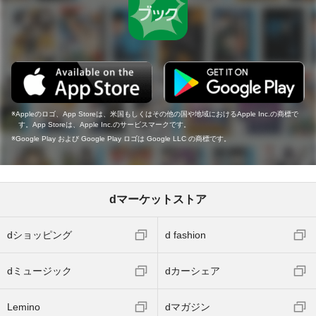
Appleのロゴ、App Storeは、米国もしくはその他の国や地域におけるApple Inc.の商標で
す。App Storeは、Apple Inc.のサービスマークです。
Google Play および Google Play ロゴは Google LLC の商標です。
dマーケットストア
dショッピング
d fashion
dミュージック
dカーシェア
Lemino
dマガジン