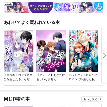
クレス桜色のイヤリングバラの花びらのヘアバンスミモザの花珠イヤリン
グダブル花珠イヤリングあじさいのロングネックレスアゲート風ブレスレ
ット透かしパーツのかんざしステンドグラス風 ネックレス金木犀のフープ
ピアスメロンフロートフラワーのピアス朝顔のイヤリングミモザのイヤー
カフミモザのネックレスミモザのブローチ氷花のネックレス金魚すくいイ
あわせてよく買われている本
ヤリングハンバーガーグミのピアス目玉焼きグミのリングいちごミルクの
ネックレス海色レモネード赤のアクリルスタンド青のアクリルスタンド
【単行本】おデブ悪女
【タテヨミ】あなたは
バッドエンド目前のヒ
結界
に転生したら、なぜか
もういりません
ロインに転生した私、
ラスボス王子様に執着
今世では恋愛するつも
されています
りがチートな兄が離し
てくれません！？@C
OMIC
同じ作者の本
もっと見る